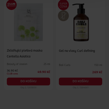
Zklidňující pleťová maska
Gel na vlasy Curl defining
Centella Asiatica
Beauty of Joseon
25 ml
Bali Curls
150 ml
36.90 Kč
49.90 Kč
269 Kč
CLUB cena
DO KOŠÍKU
DO KOŠÍKU
Obj. č.: 1205800
Obj. č.: 1264661