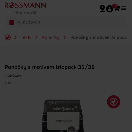
Přeskočit na hlavmní obsah
0
Textil
Ponožky
Ponožky s motivem triopack
Ponožky s motivem triopack 35/38
under2wear
3 ks