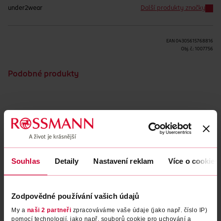
under2wear
Další produkty značky
EAN
04305615768816
Obj. č.:
1007756
Podobné produkty
Obsah se nám momentálně nedaří načíst, zkuste to prosím
znovu.
Načíst znovu
Souhlas
Detaily
Nastavení reklam
Více o cookies
Zodpovědné používání vašich údajů
My a
naši 2 partneři
zpracováváme vaše údaje (jako např. číslo IP)
pomocí technologií, jako např. souborů cookie pro uchování a