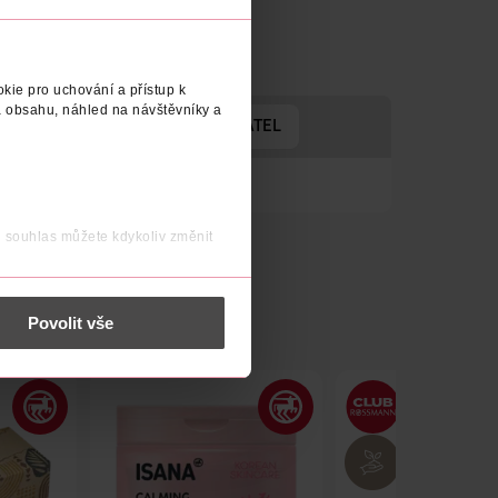
kie pro uchování a přístup k
 obsahu, náhled na návštěvníky a
ROBENO V
VÝROBCE/DODAVATEL
j souhlas můžete kdykoliv změnit
 nést osobní údaje.
Povolit vše