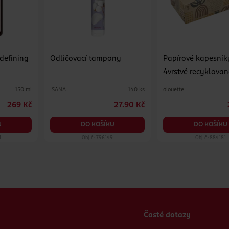
 defining
Odličovací tampony
Papírové kapesník
4vrstvé recyklovan
různé druhy
ISANA
alouette
150 ml
140 ks
269 Kč
27.90 Kč
U
DO KOŠÍKU
DO KOŠÍKU
1
Obj. č.: 796149
Obj. č.: 884181
Časté dotazy