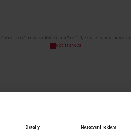
Obsah se nám momentálně nedaří načíst, zkuste to prosím znovu.
Načíst znovu
Detaily
Nastavení reklam