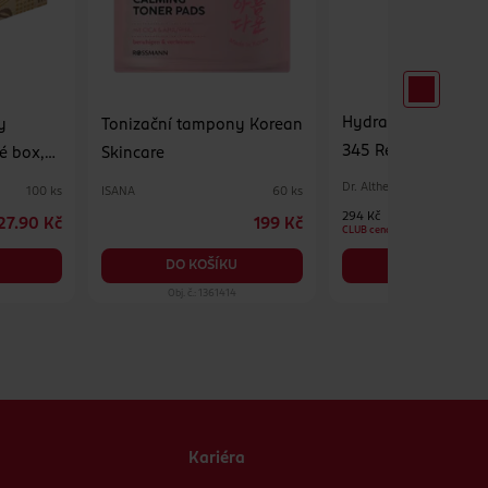
Hydratační pleťov
y
Tonizační tampony Korean
345 Relief Cream M
é box,
Skincare
Dr. Althea
ISANA
100 ks
60 ks
294 Kč
27.90 Kč
199 Kč
CLUB cena
DO KOŠÍKU
DO KOŠÍKU
Obj. č.: 1361414
Obj. č.: 1390575
Kariéra