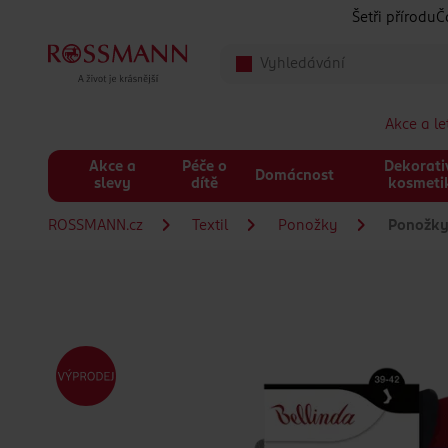
Přeskočit na hlavmní obsah
Šetři přírodu
Č
Akce a l
Akce a
Péče o
Dekorati
Domácnost
slevy
dítě
kosmeti
ROSSMANN.cz
Textil
Ponožky
Ponožky 