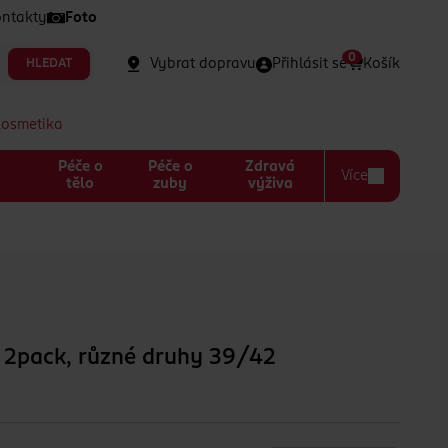
ntakty
Foto
0
Vybrat dopravu
Přihlásit se
Košík
HLEDAT
kosmetika
Péče o
Péče o
Zdravá
Více
a
tělo
zuby
výživa
 2pack, různé druhy 39/42