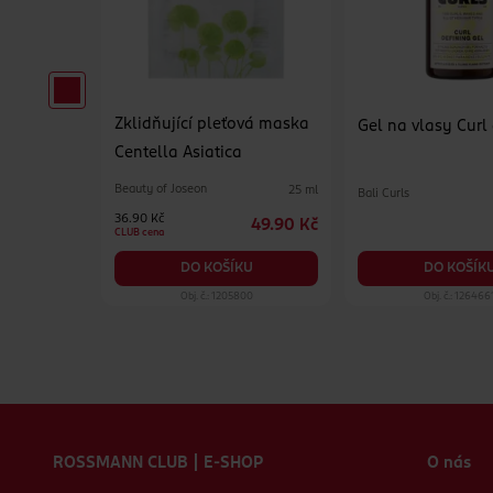
Zklidňující pleťová maska
erzální
Gel na vlasy Curl
Centella Asiatica
Beauty of Joseon
25 ml
Bali Curls
500 ml
36.90 Kč
49.90 Kč
84.90 Kč
CLUB cena
KU
DO KOŠÍK
DO KOŠÍKU
19
Obj. č.: 1205800
Obj. č.: 126466
Zápatí webu
ROSSMANN CLUB | E-SHOP
O nás