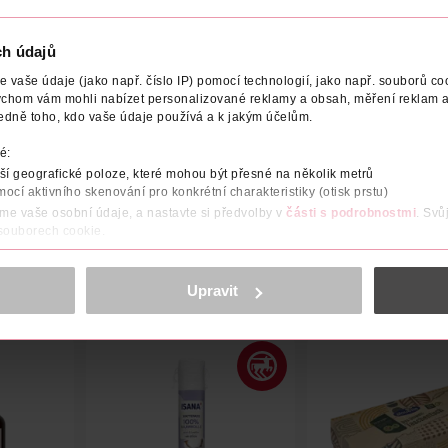
ch údajů
vaše údaje (jako např. číslo IP) pomocí technologií, jako např. souborů coo
ychom vám mohli nabízet personalizované reklamy a obsah, měření reklam a
OBCE/DODAVATELE
ADRESA VÝROBCE/DODAVATELE
VY
edně toho, kdo vaše údaje používá a k jakým účelům.
é:
vných kombinacích. Prodyšné díky bavlně.
í geografické poloze, které mohou být přesné na několik metrů
mocí aktivního skenování pro konkrétní charakteristiky (otisk prstu)
áme vaše osobní údaje, a nastavte si předvolby v
části s podrobnostmi
. Svů
 souborech cookie.
obsahu a reklam, funkcí sociálních médií, analýze návštěvnosti, které mohou
ně osobních údajů.
Upravit
cookies
<