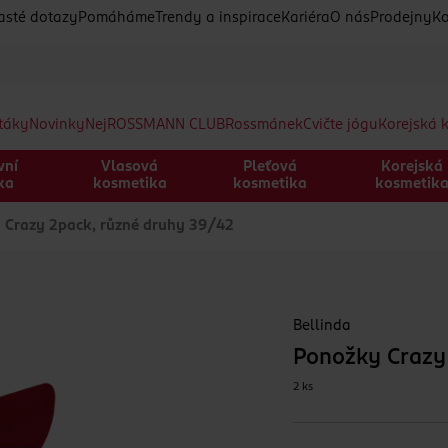
asté dotazy
Pomáháme
Trendy a inspirace
Kariéra
O nás
Prodejny
Ko
etáky
Novinky
Nej
ROSSMANN CLUB
Rossmánek
Cvičte jógu
Korejská 
vní
Vlasová
Pleťová
Korejská
ka
kosmetika
kosmetika
kosmetik
Crazy 2pack, různé druhy 39/42
Bellinda
Ponožky Crazy
2 ks