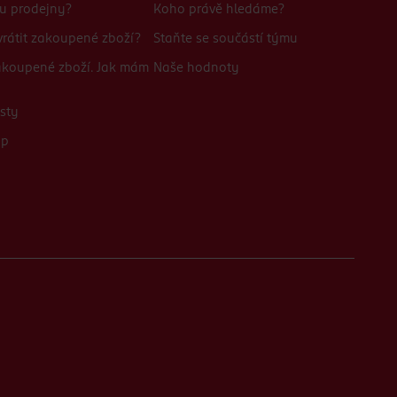
bu prodejny?
Koho právě hledáme?
rátit zakoupené zboží?
Staňte se součástí týmu
zakoupené zboží. Jak mám
Naše hodnoty
sty
up