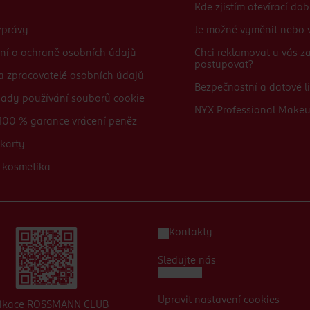
Kde zjistím otevírací do
zprávy
Je možné vyměnit nebo v
ní o ochraně osobních údajů
Chci reklamovat u vás 
postupovat?
 a zpracovatelé osobních údajů
Bezpečnostní a datové li
sady používání souborů cookie
NYX Professional Make
100 % garance vrácení peněz
karty
 kosmetika
Kontakty
Sledujte nás
Upravit nastavení cookies
likace ROSSMANN CLUB