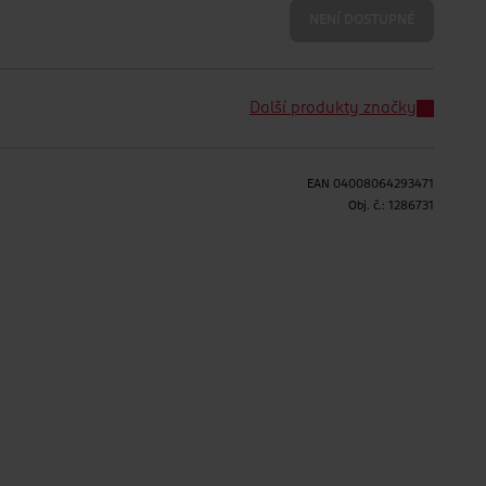
NENÍ DOSTUPNÉ
Další produkty značky
EAN
04008064293471
Obj. č.:
1286731