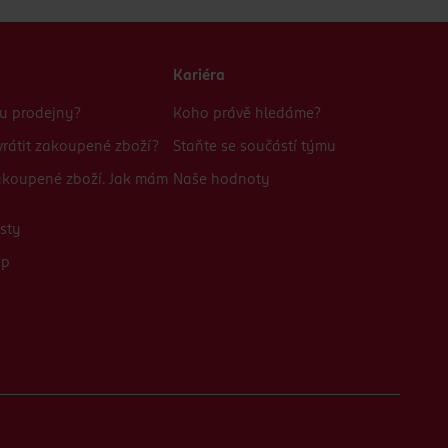
Kariéra
bu prodejny?
Koho právě hledáme?
rátit zakoupené zboží?
Staňte se součástí týmu
zakoupené zboží. Jak mám
Naše hodnoty
sty
up