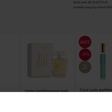
Akční cena: 66.33 Kč/10 ml
Uvedené ceny jsou včetně DP
Coco Lada parfé
J'aime parfémovaná voda
a pro
voda pro ženy
pro ženy
Adopt
30 ml
Elode
100 ml
299 Kč