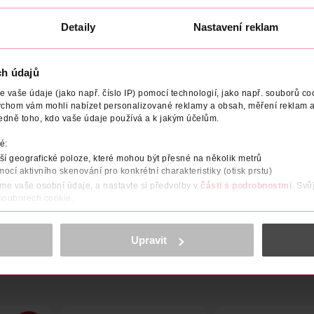
229 Kč
199 Kč
Detaily
Nastavení reklam
DO KOŠÍKU
U
DO KOŠÍKU
8
Obj. č.: 910385
Obj. č.: 1294521
ch údajů
vaše údaje (jako např. číslo IP) pomocí technologií, jako např. souborů coo
ychom vám mohli nabízet personalizované reklamy a obsah, měření reklam a
edně toho, kdo vaše údaje používá a k jakým účelům.
ORNĚNÍ
OBJEM
VYROBENO V
VÝROBCE/DODAVATEL
é:
í geografické poloze, které mohou být přesné na několik metrů
mocí aktivního skenování pro konkrétní charakteristiky (otisk prstu)
věží parfémovanou vodou Pomelo Fantastique. Jiskřivá, květinová 
áme vaše osobní údaje, a nastavte si předvolby v
části s podrobnostmi
. Svů
 souborech cookie.
obsahu a reklam, funkcí sociálních médií, analýze návštěvnosti, které mohou
ně osobních údajů.
Upravit
cookies
<