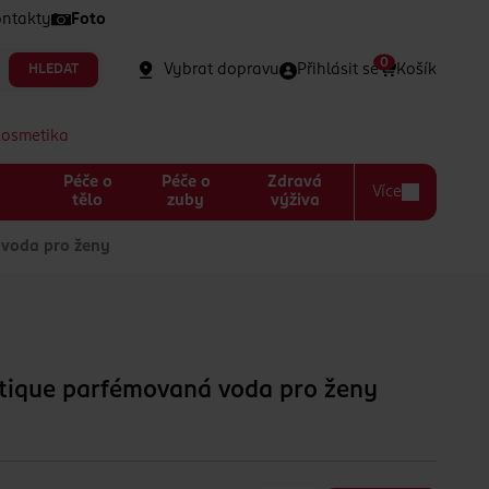
ntakty
Foto
0
Vybrat dopravu
Přihlásit se
Košík
HLEDAT
kosmetika
Péče o
Péče o
Zdravá
Více
a
tělo
zuby
výživa
voda pro ženy
tique parfémovaná voda pro ženy