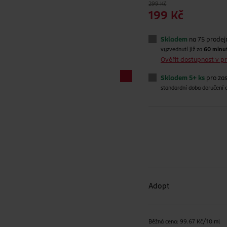
299 Kč
199 Kč
Skladem
na 75 prodej
vyzvednutí již za
60 minu
Ověřit dostupnost v 
Skladem 5+ ks
pro zas
standardní doba doručení
Adopt
Běžná cena: 99.67 Kč/10 ml