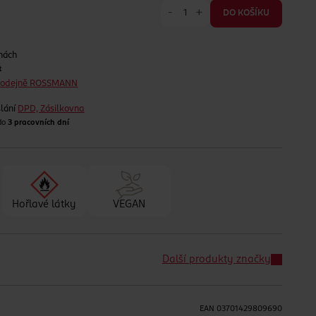
-
+
DO KOŠÍKU
nách
t
prodejně ROSSMANN
lání
DPD, Zásilkovna
 do
3 pracovních dní
Hořlavé látky
VEGAN
Další produkty značky
EAN
03701429809690