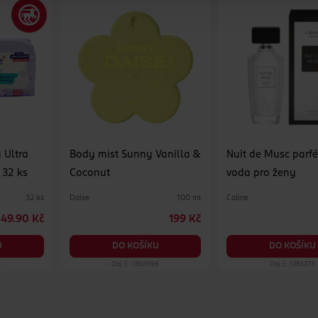
 Ultra
Body mist Sunny Vanilla &
Nuit de Musc par
 32 ks
Coconut
voda pro ženy
Daise
Caline
32 ks
100 ml
49.90 Kč
199 Kč
U
DO KOŠÍKU
DO KOŠÍKU
4
Obj. č.: 1380996
Obj. č.: 1385373