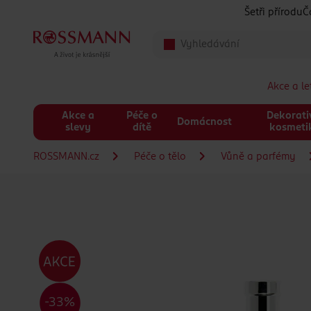
Přeskočit na hlavmní obsah
Šetři přírodu
Č
Akce a l
Akce a
Péče o
Dekorati
Domácnost
slevy
dítě
kosmeti
ROSSMANN.cz
Péče o tělo
Vůně a parfémy