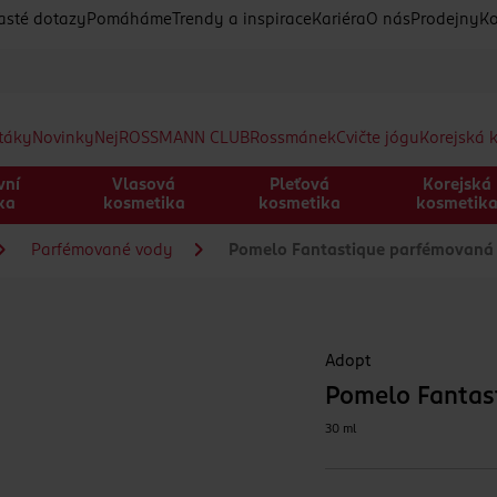
asté dotazy
Pomáháme
Trendy a inspirace
Kariéra
O nás
Prodejny
Ko
etáky
Novinky
Nej
ROSSMANN CLUB
Rossmánek
Cvičte jógu
Korejská 
vní
Vlasová
Pleťová
Korejská
ka
kosmetika
kosmetika
kosmetik
Parfémované vody
Pomelo Fantastique parfémovaná 
Adopt
Pomelo Fantas
30 ml