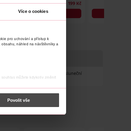
199 Kč
199 Kč
Více o cookies
DO KOŠÍKU
DO KOŠÍKU
Obj. č.: 1295016
Obj. č.: 1294361
kie pro uchování a přístup k
 obsahu, náhled na návštěvníky a
a ovocná zářivá vůně působí jako sluneční
j souhlas můžete kdykoliv změnit
 nést osobní údaje.
Povolit vše