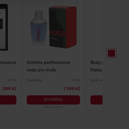
fémovaná
Extreme parfémovaná
Body mist pro ženy
voda pro muže
Pistachio Crush
Hugo Boss
Ivy & Lane
60 ml
75 ml
299 Kč
1 399 Kč
DO KOŠÍKU
DO KOŠÍKU
Obj. č.: 1054415
Obj. č.: 1338034