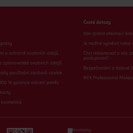
Časté dotazy
Kde zjistím otevírací do
zprávy
Je možné vyměnit nebo v
ní o ochraně osobních údajů
Chci reklamovat u vás 
postupovat?
 a zpracovatelé osobních údajů
Bezpečnostní a datové li
sady používání souborů cookie
NYX Professional Make
100 % garance vrácení peněz
karty
 kosmetika
Kontakty