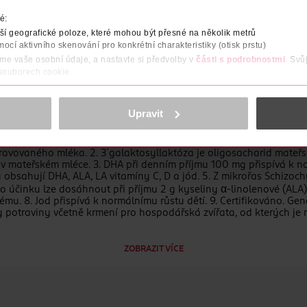
é:
čného tuku1
í geografické poloze, které mohou být přesné na několik metrů
mocí aktivního skenování pro konkrétní charakteristiky (otisk prstu)
áme vaše osobní údaje, a nastavte si předvolby v
části s podrobnostmi
. Svů
 souborech cookie.
obsahu a reklam, funkcí sociálních médií, analýze návštěvnosti, které mohou
ně osobních údajů.
Upravit
cookies
<
pravovaného mléka. 2. 3´galaktosyllaktóza je oligosacharid mate
í v mateřském mléce. 3. DHA při denním příjmu 100 mg přispívá k n
obsahují DHA, ALA, LA vitamíny C, D a jód. 5. Z mikrořas Schizoch
ho účinku lze dosáhnout při příjmu 2 g kyseliny α-linolenové (ALA)
tému. 8. Jod přispívá k normálnímu růstu dětí. 9. Certifikováno. G
by potraviny včetně krmení pro hospodářská zvířata, od kterých je
ZOBRAZIT VÍCE