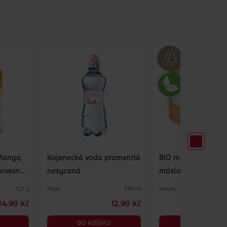
Mango,
Kojenecká voda pramenitá
BIO měsíčkové koj
 ovesné
nesycená
máslo
Rajec
Saloos
120 g
330 ml
24.90 Kč
12.90 Kč
DO KOŠÍKU
DO KOŠÍKU