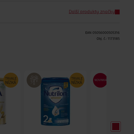
Další produkty značky
EAN
05056000505316
H
Obj. č.:
1173185