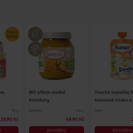
ko,
BIO příkrm sladké
Ovocná kapsička 
brambory
kokosové mléko a
vločky
Babybio
Sunar
90 g
130 g
29.90 Kč
49.90 Kč
U
DO KOŠÍKU
DO KOŠÍKU