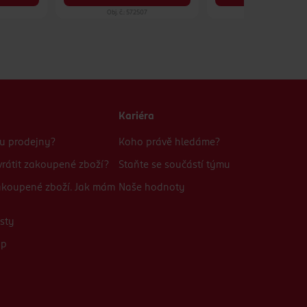
Obj. č.: 572507
Obj. č.: 1138177
Kariéra
bu prodejny?
Koho právě hledáme?
rátit zakoupené zboží?
Staňte se součástí týmu
zakoupené zboží. Jak mám
Naše hodnoty
sty
up