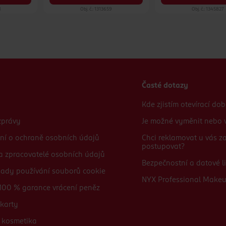
8
Obj. č.: 1313659
Obj. č.: 1345827
Časté dotazy
Kde zjistím otevírací do
zprávy
Je možné vyměnit nebo v
ní o ochraně osobních údajů
Chci reklamovat u vás 
postupovat?
 a zpracovatelé osobních údajů
Bezpečnostní a datové li
sady používání souborů cookie
NYX Professional Make
100 % garance vrácení peněz
karty
 kosmetika