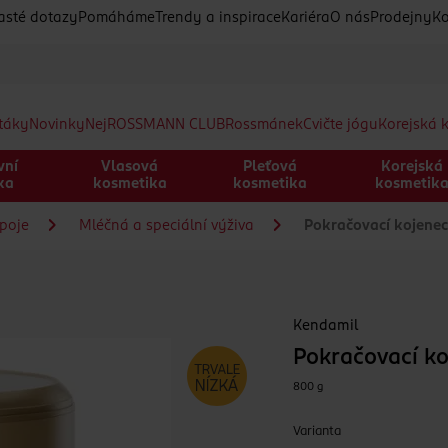
asté dotazy
Pomáháme
Trendy a inspirace
Kariéra
O nás
Prodejny
Ko
etáky
Novinky
Nej
ROSSMANN CLUB
Rossmánek
Cvičte jógu
Korejská 
vní
Vlasová
Pleťová
Korejská
ka
kosmetika
kosmetika
kosmetik
ápoje
Mléčná a speciální výživa
Pokračovací kojene
Kendamil
Pokračovací k
800 g
Varianta