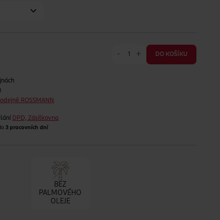
-
+
DO KOŠÍKU
jnách
t
prodejně ROSSMANN
lání
DPD, Zásilkovna
 do
3 pracovních dní
BEZ
PALMOVÉHO
OLEJE