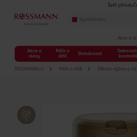
Přeskočit na hlavmní obsah
Šetři přírodu
Č
Akce a l
Akce a
Péče o
Dekorati
Domácnost
slevy
dítě
kosmeti
ROSSMANN.cz
Péče o dítě
Dětská výživa a n