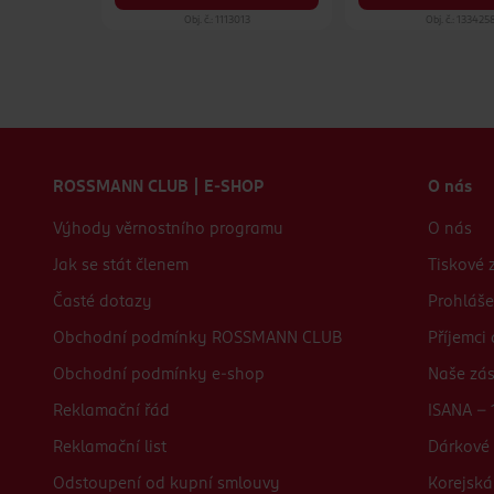
37
Obj. č.: 1113013
Obj. č.: 133425
Zápatí webu
ROSSMANN CLUB | E-SHOP
O nás
Výhody věrnostního programu
O nás
Jak se stát členem
Tiskové 
Časté dotazy
Prohláše
Obchodní podmínky ROSSMANN CLUB
Příjemci
Obchodní podmínky e-shop
Naše zá
Reklamační řád
ISANA - 
Reklamační list
Dárkové 
Odstoupení od kupní smlouvy
Korejská