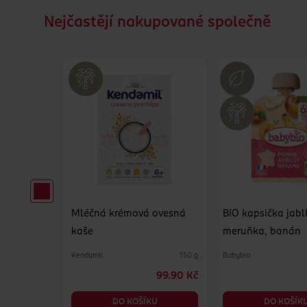
Nejčastějí nakupované společně
Banán a
Mléčná krémová ovesná
BIO kapsička jabl
kaše
meruňka, banán
Kendamil
Babybio
30 g
150 g
29.90 Kč
99.90 Kč
KU
DO KOŠÍKU
DO KOŠÍK