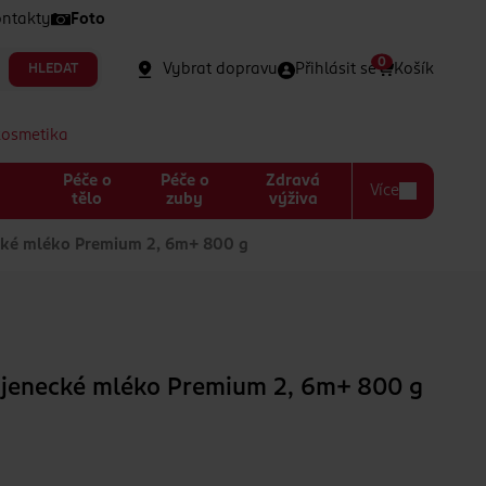
ntakty
Foto
0
Vybrat dopravu
Přihlásit se
Košík
HLEDAT
kosmetika
Péče o
Péče o
Zdravá
Více
a
tělo
zuby
výživa
cké mléko Premium 2, 6m+ 800 g
ojenecké mléko Premium 2, 6m+ 800 g