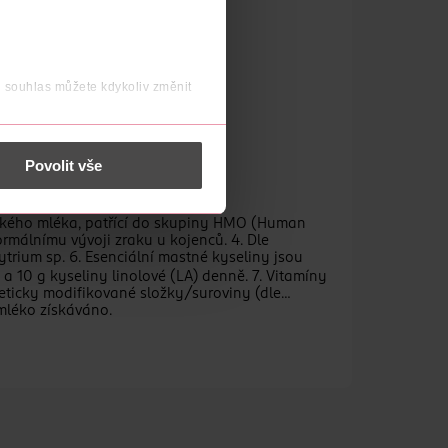
j souhlas můžete kdykoliv změnit
 nést osobní údaje.
Povolit vše
řského mléka, patřící do skupiny HMO (Human
ormálnímu vývoji zraku u kojenců. 4. Dle
ytrium sp. 6. Esenciální mastné kyseliny jsou
 a 10 g kyseliny linolové (LA) denně. 7. Vitamíny
eneticky modifikované složky/suroviny (dle
 mléko získáváno.