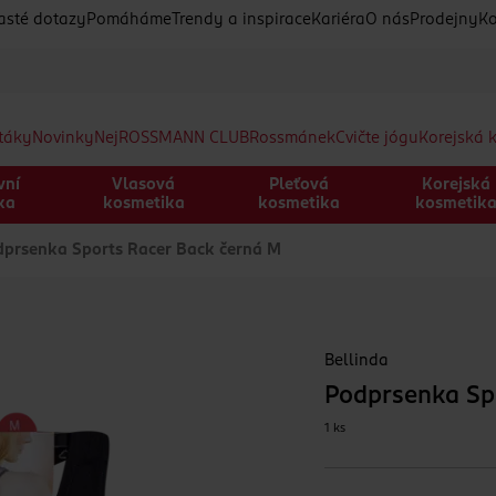
asté dotazy
Pomáháme
Trendy a inspirace
Kariéra
O nás
Prodejny
Ko
etáky
Novinky
Nej
ROSSMANN CLUB
Rossmánek
Cvičte jógu
Korejská 
vní
Vlasová
Pleťová
Korejská
ka
kosmetika
kosmetika
kosmetik
prsenka Sports Racer Back černá M
Bellinda
Podprsenka Sp
1 ks