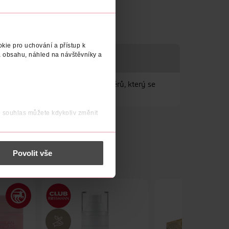
kie pro uchování a přístup k
 obsahu, náhled na návštěvníky a
lastický materiál do čtyřech směrů, který se
j souhlas můžete kdykoliv změnit
 nést osobní údaje.
Povolit vše