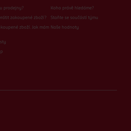
bu prodejny?
Koho právě hledáme?
rátit zakoupené zboží?
Staňte se součástí týmu
zakoupené zboží. Jak mám
Naše hodnoty
sty
up