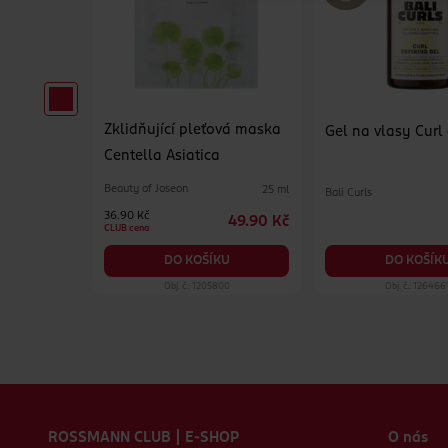
Zklidňující pleťová maska
erzální
Gel na vlasy Curl
Centella Asiatica
Beauty of Joseon
25 ml
Bali Curls
500 ml
36.90 Kč
49.90 Kč
84.90 Kč
CLUB cena
KU
DO KOŠÍK
DO KOŠÍKU
19
Obj. č.: 1205800
Obj. č.: 126466
Zápatí webu
ROSSMANN CLUB | E-SHOP
O nás