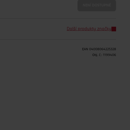
NENÍ DOSTUPNÉ
Další produkty značky
EAN
04008064225328
Obj. č.:
1199406