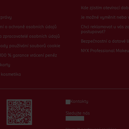
Kde zjistím otevírací do
zprávy
Je možné vyměnit nebo v
ní o ochraně osobních údajů
Chci reklamovat u vás 
postupovat?
 a zpracovatelé osobních údajů
Bezpečnostní a datové li
sady používání souborů cookie
NYX Professional Make
100 % garance vrácení peněz
karty
 kosmetika
Kontakty
Sledujte nás