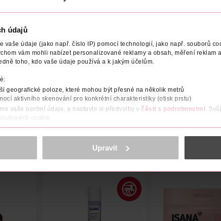
ch údajů
vaše údaje (jako např. číslo IP) pomocí technologií, jako např. souborů coo
ychom vám mohli nabízet personalizované reklamy a obsah, měření reklam a
ODAVATEL
TYP OBLEČENÍ
VELIKOST
BARVA
edně toho, kdo vaše údaje používá a k jakým účelům.
é:
ešvou podporu vašim prsům. Vykrojená záda. ComfortFlex Fit® - e
í geografické poloze, které mohou být přesné na několik metrů
ete i svléknete. Bez rušivé vnitřní etikety. Vel. M.
mocí aktivního skenování pro konkrétní charakteristiky (otisk prstu)
áme vaše osobní údaje, a nastavte si předvolby v
části s podrobnostmi
. Svů
 souborech cookie.
obsahu a reklam, funkcí sociálních médií, analýze návštěvnosti, které mohou
ně osobních údajů.
Upravit
cookies
<