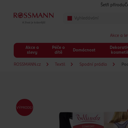
Přeskočit na hlavmní obsah
Šetři přírodu
Č
Akce a l
Akce a
Péče o
Dekorati
Domácnost
slevy
dítě
kosmeti
ROSSMANN.cz
Textil
Spodní prádlo
Pod