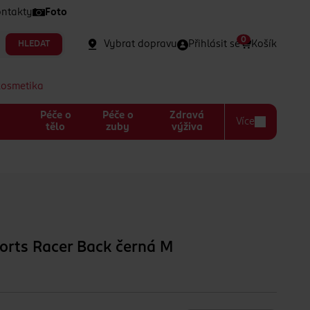
ntakty
Foto
0
Vybrat dopravu
Přihlásit se
Košík
HLEDAT
kosmetika
Péče o
Péče o
Zdravá
Více
a
tělo
zuby
výživa
orts Racer Back černá M