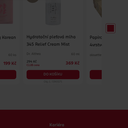
Hydratační pleťová mlha
y Korean
Papírové kapesník
345 Relief Cream Mist
4vrstvé recyklovan
různé druhy
Dr. Althea
60 ml
alouette
60 ks
294 Kč
369 Kč
199 Kč
2
CLUB cena
DO KOŠÍKU
DO KOŠÍKU
Obj. č.: 1390575
Obj. č.: 884181
Kariéra