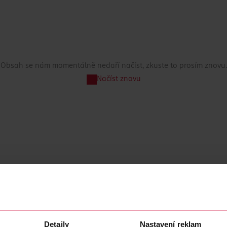
Obsah se nám momentálně nedaří načíst, zkuste to prosím znovu.
Načíst znovu
Detaily
Nastavení reklam