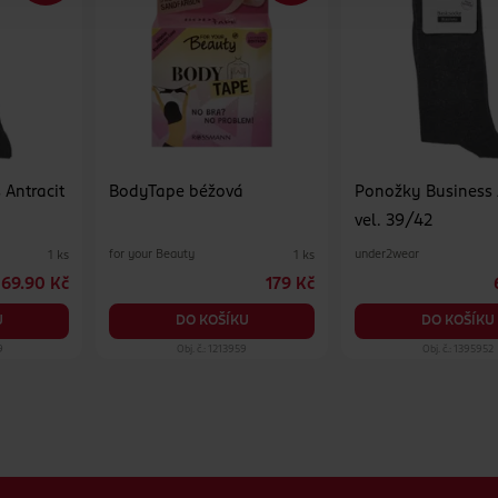
 Antracit
BodyTape béžová
Ponožky Business 
vel. 39/42
for your Beauty
under2wear
1 ks
1 ks
69.90 Kč
179 Kč
U
DO KOŠÍKU
DO KOŠÍKU
9
Obj. č.: 1213959
Obj. č.: 1395952