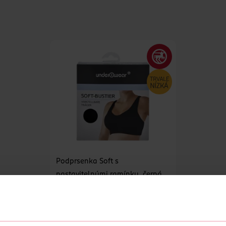
Podprsenka Soft s
nastavitelnými ramínky, černá
M
under2wear
1 ks
199 Kč
DO KOŠÍKU