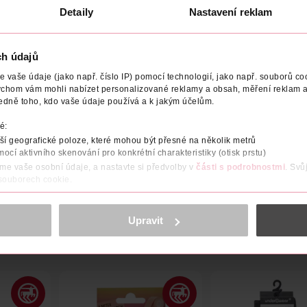
Detaily
Nastavení reklam
Obj. č.: 1244656
ch údajů
vaše údaje (jako např. číslo IP) pomocí technologií, jako např. souborů coo
ychom vám mohli nabízet personalizované reklamy a obsah, měření reklam a
ODAVATEL
TYP OBLEČENÍ
VELIKOST
BARVA
edně toho, kdo vaše údaje používá a k jakým účelům.
é:
ou podporu vašim prsům a vypadá tak dobře, jak se v ní cítíte. C
í geografické poloze, které mohou být přesné na několik metrů
 obléknete i sundáte, má pohodlný lem a široká ramínka pro maxi
mocí aktivního skenování pro konkrétní charakteristiky (otisk prstu)
áme vaše osobní údaje, a nastavte si předvolby v
části s podrobnostmi
. Svů
 souborech cookie.
obsahu a reklam, funkcí sociálních médií, analýze návštěvnosti, které mohou
ně osobních údajů.
Upravit
cookies
<