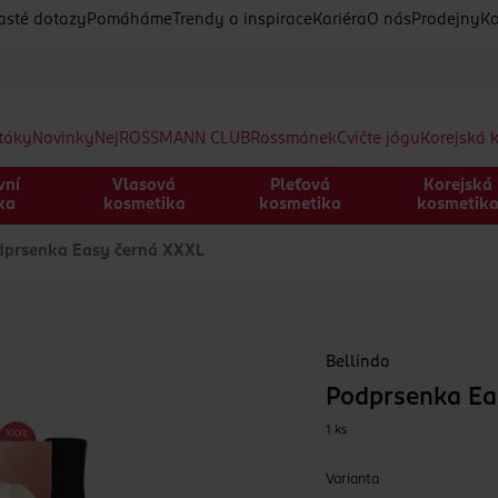
asté dotazy
Pomáháme
Trendy a inspirace
Kariéra
O nás
Prodejny
Ko
etáky
Novinky
Nej
ROSSMANN CLUB
Rossmánek
Cvičte jógu
Korejská 
vní
Vlasová
Pleťová
Korejská
ka
kosmetika
kosmetika
kosmetik
prsenka Easy černá XXXL
Bellinda
Podprsenka Ea
1 ks
Varianta