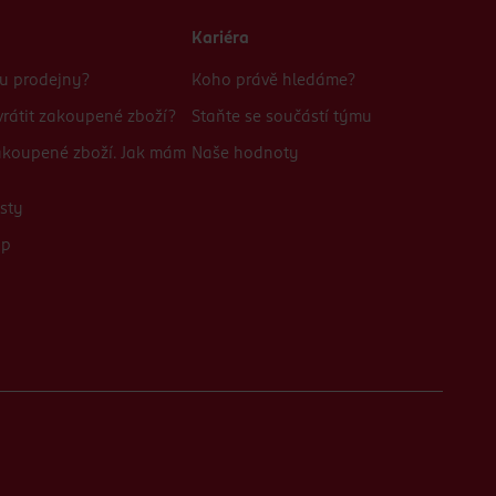
Kariéra
bu prodejny?
Koho právě hledáme?
rátit zakoupené zboží?
Staňte se součástí týmu
zakoupené zboží. Jak mám
Naše hodnoty
sty
up