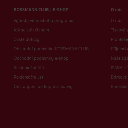
Zápatí webu
ROSSMANN CLUB | E-SHOP
O nás
Výhody věrnostního programu
O nás
Jak se stát členem
Tiskové 
Časté dotazy
Prohláše
Obchodní podmínky ROSSMANN CLUB
Příjemci
Obchodní podmínky e-shop
Naše zá
Reklamační řád
ISANA - 
Reklamační list
Dárkové 
Odstoupení od kupní smlouvy
Korejská