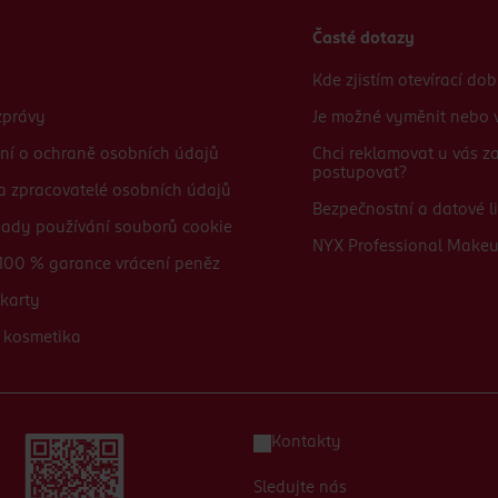
Časté dotazy
Kde zjistím otevírací do
zprávy
Je možné vyměnit nebo v
ní o ochraně osobních údajů
Chci reklamovat u vás 
postupovat?
 a zpracovatelé osobních údajů
Bezpečnostní a datové li
sady používání souborů cookie
NYX Professional Make
100 % garance vrácení peněz
karty
 kosmetika
Kontakty
Sledujte nás