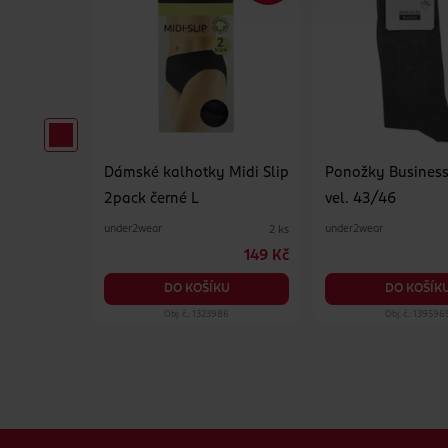
hoty
Dámské kalhotky Midi Slip
Ponožky Business
e 20 DEN
2pack černé L
vel. 43/46
under2wear
under2wear
2 ks
2 ks
59.90 Kč
149 Kč
KU
DO KOŠÍKU
DO KOŠÍK
36
Obj. č.: 1323986
Obj. č.: 139596