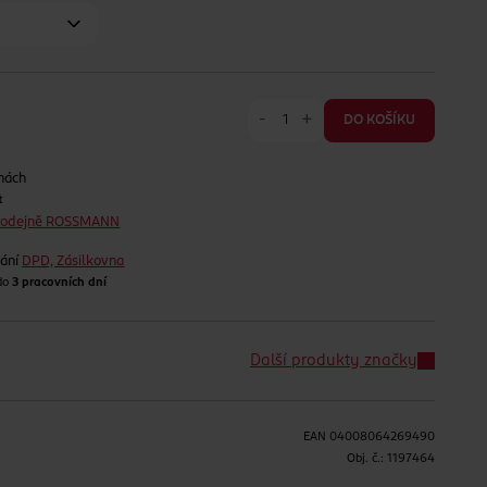
-
+
DO KOŠÍKU
nách
t
prodejně ROSSMANN
lání
DPD, Zásilkovna
 do
3 pracovních dní
Další produkty značky
EAN
04008064269490
H
Obj. č.:
1197464