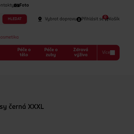
ntakty
Foto
0
Vybrat dopravu
Přihlásit se
Košík
HLEDAT
kosmetika
Péče o
Péče o
Zdravá
Více
a
tělo
zuby
výživa
sy černá XXXL