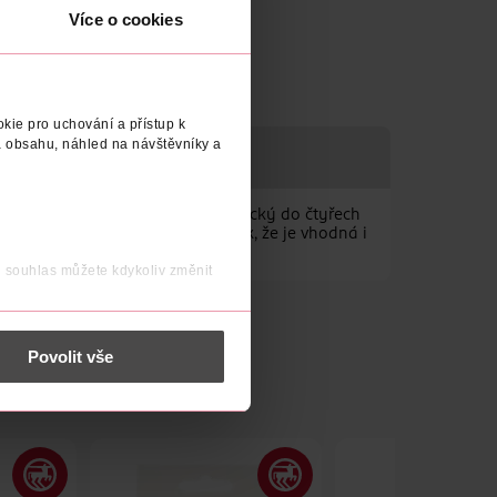
Více o cookies
kie pro uchování a přístup k
 obsahu, náhled na návštěvníky a
omfortFlex Fit® - materiál elastický do čtyřech
mální pohodlí. Pohodlná natolik, že je vhodná i
j souhlas můžete kdykoliv změnit
 nést osobní údaje.
Povolit vše