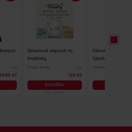
Antracit
Silikonové náplasti na
Dámské kalhotky Mi
bradavky
2pack tělová XL
for your Beauty
under2wear
1 ks
2 ks
69.90 Kč
129 Kč
DO KOŠÍKU
DO KOŠÍKU
Obj. č.: 1380378
Obj. č.: 1324020