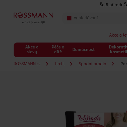
Přeskočit na hlavmní obsah
Šetři přírodu
Č
Akce a l
Akce a
Péče o
Dekorati
Domácnost
slevy
dítě
kosmeti
ROSSMANN.cz
Textil
Spodní prádlo
Pod