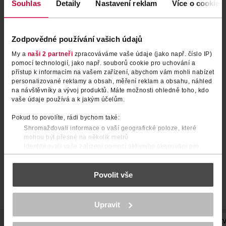
Souhlas
Detaily
Nastavení reklam
Více o cookies
Zodpovědné používání vašich údajů
My a
naši 2 partneři
zpracováváme vaše údaje (jako např. číslo IP)
pomocí technologií, jako např. souborů cookie pro uchování a
přístup k informacím na vašem zařízení, abychom vám mohli nabízet
personalizované reklamy a obsah, měření reklam a obsahu, náhled
Podprsenka Soft s nastavitelnými ramínky, černá M
na návštěvníky a vývoj produktů. Máte možnosti ohledně toho, kdo
vaše údaje používá a k jakým účelům.
under2wear
1 ks
Pokud to povolíte, rádi bychom také:
Shromažďovali informace o vaší geografické poloze, které
199 Kč
mohou být přesné na několik metrů
DO KOŠÍKU
Identifikovali vaše zařízení pomocí aktivního skenování pro
konkrétní charakteristiky (otisk prstu)
Obj. č.: 1244656
Zjistěte více o tom, jak zpracováváme vaše osobní údaje, a nastavte
Povolit vše
si předvolby v
části s podrobnostmi
. Svůj souhlas můžete kdykoliv
změnit nebo odvolat v části Prohlášení o souborech cookie.
K provozu stránek, personalizaci obsahu a reklam, funkcí sociálních
Upravit
médií, analýze návštěvnosti, které mohou nést osobní údaje.
Více najdete v
prohlášení o ochraně osobních údajů.
POPIS
SLOŽENÍ
VÝROBCE/DODAVATEL
POČET
NÁZEV