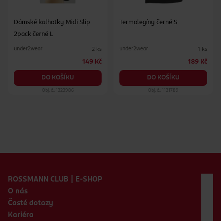
Dámské kalhotky Midi Slip
Termolegíny černé S
2pack černé L
under2wear
under2wear
2 ks
1 ks
149 Kč
189 Kč
DO KOŠÍKU
DO KOŠÍKU
Obj. č.: 1323986
Obj. č.: 1131789
Zápatí webu
ROSSMANN CLUB | E-SHOP
O nás
Časté dotazy
Kariéra