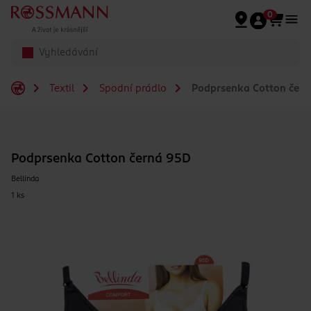
Přeskočit na hlavmní obsah
0
Textil
Spodní prádlo
Podprsenka Cotton čern
Podprsenka Cotton černá 95D
Bellinda
1 ks