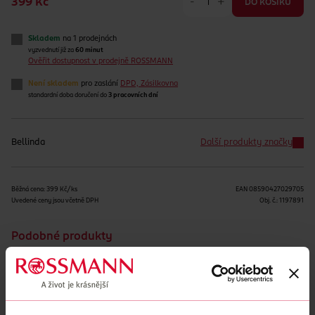
-
+
399 Kč
DO KOŠÍKU
Skladem
na 1 prodejnách
vyzvednutí již za
60 minut
Ověřit dostupnost v prodejně ROSSMANN
Není skladem
pro zaslání
DPD, Zásilkovna
standardní doba doručení do
3 pracovních dní
Bellinda
Další produkty značky
Běžná cena: 399 Kč/ks
EAN
08590427029705
Uvedené ceny jsou včetně DPH
Obj. č.:
1197891
Podobné produkty