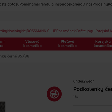
asté dotazy
Pomáháme
Trendy a inspirace
Kariéra
O nás
Prodejny
Ko
etáky
Novinky
Nej
ROSSMANN CLUB
Rossmánek
Cvičte jógu
Korejská 
vní
Vlasová
Pleťová
Korejská
ka
kosmetika
kosmetika
kosmetik
nky černé 35/38
under2wear
Podkolenky če
1 ks