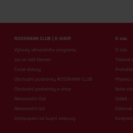
Zápatí webu
ROSSMANN CLUB | E-SHOP
O nás
Výhody věrnostního programu
O nás
Jak se stát členem
Tiskové 
Časté dotazy
Prohláše
Obchodní podmínky ROSSMANN CLUB
Příjemci
Obchodní podmínky e-shop
Naše zá
Reklamační řád
ISANA - 
Reklamační list
Dárkové 
Odstoupení od kupní smlouvy
Korejská