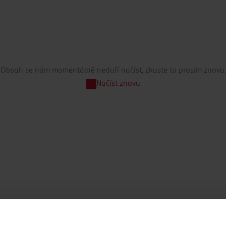
Obsah se nám momentálně nedaří načíst, zkuste to prosím znovu.
Načíst znovu