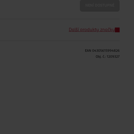
NENÍ DOSTUPNÉ
Další produkty značky
EAN
04305615994826
Obj. č.:
1209327