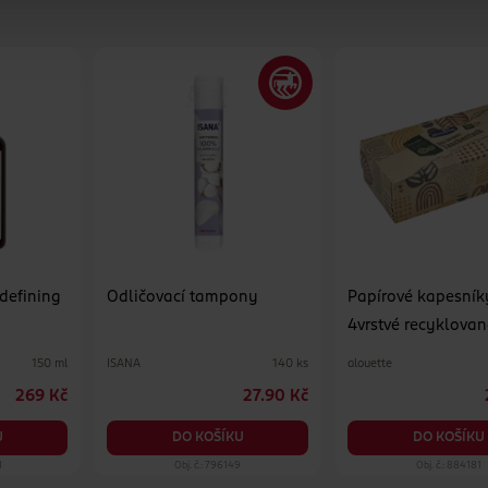
 defining
Odličovací tampony
Papírové kapesník
4vrstvé recyklovan
různé druhy
ISANA
alouette
150 ml
140 ks
269 Kč
27.90 Kč
U
DO KOŠÍKU
DO KOŠÍKU
1
Obj. č.: 796149
Obj. č.: 884181