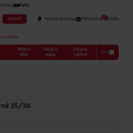
ntakty
Foto
0
Vybrat dopravu
Přihlásit se
Košík
HLEDAT
kosmetika
Péče o
Péče o
Zdravá
Více
a
tělo
zuby
výživa
rné 35/38