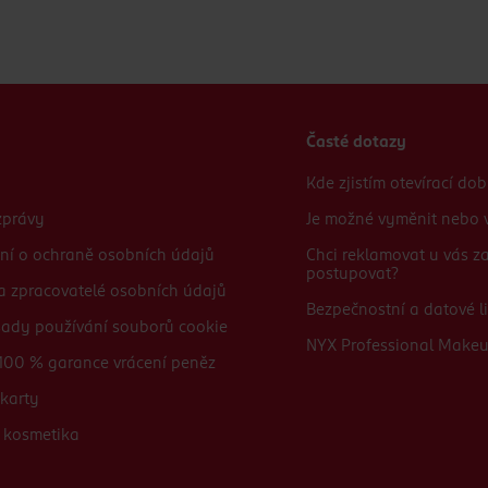
Časté dotazy
Kde zjistím otevírací do
zprávy
Je možné vyměnit nebo v
ní o ochraně osobních údajů
Chci reklamovat u vás 
postupovat?
 a zpracovatelé osobních údajů
Bezpečnostní a datové li
sady používání souborů cookie
NYX Professional Make
100 % garance vrácení peněz
karty
 kosmetika