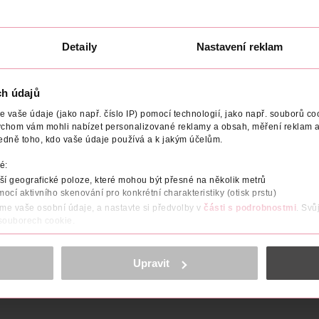
Detaily
Nastavení reklam
ODAVATEL
ch údajů
vaše údaje (jako např. číslo IP) pomocí technologií, jako např. souborů coo
ychom vám mohli nabízet personalizované reklamy a obsah, měření reklam a
edně toho, kdo vaše údaje používá a k jakým účelům.
é:
í geografické poloze, které mohou být přesné na několik metrů
mocí aktivního skenování pro konkrétní charakteristiky (otisk prstu)
áme vaše osobní údaje, a nastavte si předvolby v
části s podrobnostmi
. Svů
 souborech cookie.
obsahu a reklam, funkcí sociálních médií, analýze návštěvnosti, které mohou
ně osobních údajů.
Upravit
cookies
<