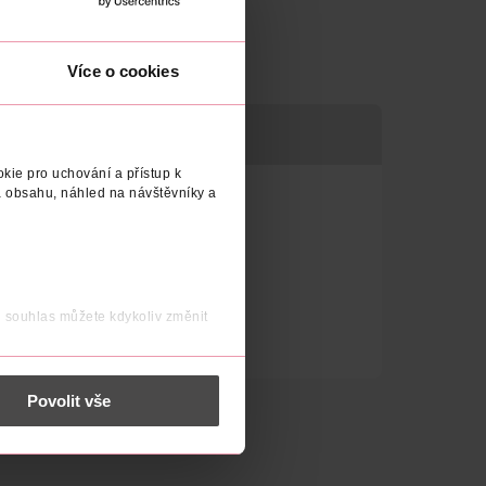
Více o cookies
kie pro uchování a přístup k
 obsahu, náhled na návštěvníky a
j souhlas můžete kdykoliv změnit
 nést osobní údaje.
Povolit vše