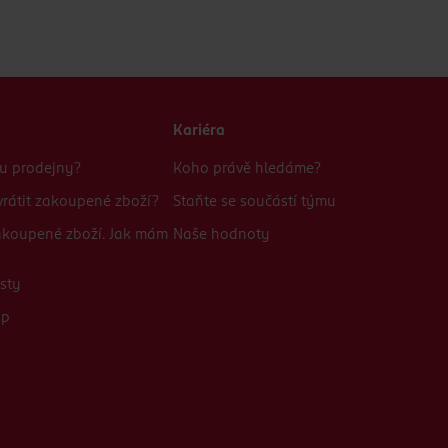
Kariéra
bu prodejny?
Koho právě hledáme?
rátit zakoupené zboží?
Staňte se součástí týmu
zakoupené zboží. Jak mám
Naše hodnoty
sty
up