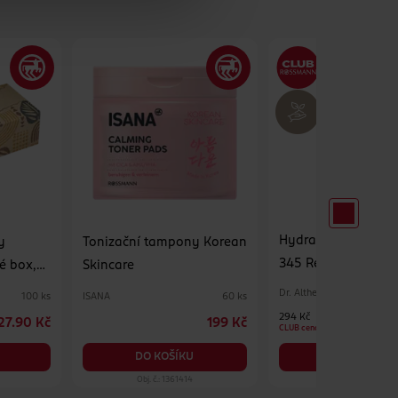
Hydratační pleťov
y
Tonizační tampony Korean
345 Relief Cream M
é box,
Skincare
Dr. Althea
ISANA
100 ks
60 ks
294 Kč
27.90 Kč
199 Kč
CLUB cena
DO KOŠÍKU
DO KOŠÍKU
Obj. č.: 1361414
Obj. č.: 1390575