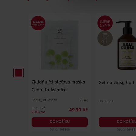
Zklidňující pleťová maska
erzální
Gel na vlasy Curl
Centella Asiatica
Beauty of Joseon
25 ml
Bali Curls
500 ml
36.90 Kč
49.90 Kč
84.90 Kč
CLUB cena
KU
DO KOŠÍK
DO KOŠÍKU
19
Obj. č.: 1205800
Obj. č.: 126466