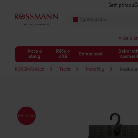
Přeskočit na hlavmní obsah
Šetři přírodu
Č
Akce a l
Akce a
Péče o
Dekorati
Domácnost
slevy
dítě
kosmeti
ROSSMANN.cz
Textil
Ponožky
Podkole