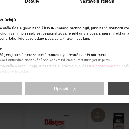
Detaily
Nastavení reklam
ch údajů
vaše údaje (jako např. číslo IP) pomocí technologií, jako např. souborů coo
ROBCE/DODAVATELE
VYROBENO V
VÝROBCE/DODAVATE
ychom vám mohli nabízet personalizované reklamy a obsah, měření reklam a
edně toho, kdo vaše údaje používá a k jakým účelům.
vnitř. Neucpává póry a díky kyselině hyaluronové a vitamínu C ok
é:
eální podkladovou bázi pod make-up, který díky němu vydrží perfe
í geografické poloze, které mohou být přesné na několik metrů
mocí aktivního skenování pro konkrétní charakteristiky (otisk prstu)
áme vaše osobní údaje, a nastavte si předvolby v
části s podrobnostmi
. Svů
 souborech cookie.
obsahu a reklam, funkcí sociálních médií, analýze návštěvnosti, které mohou
ně osobních údajů.
Upravit
cookies
<