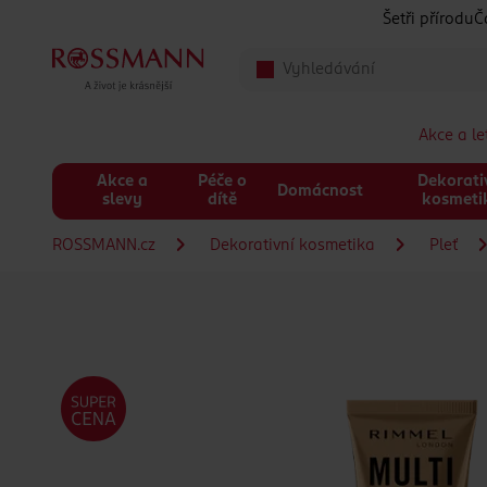
Přeskočit na hlavmní obsah
Šetři přírodu
Č
Akce a l
Akce a
Péče o
Dekorati
Domácnost
slevy
dítě
kosmeti
ROSSMANN.cz
Dekorativní kosmetika
Pleť