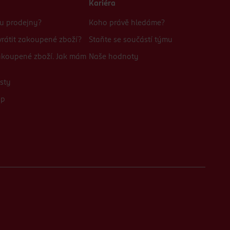
Kariéra
bu prodejny?
Koho právě hledáme?
rátit zakoupené zboží?
Staňte se součástí týmu
zakoupené zboží. Jak mám
Naše hodnoty
sty
up