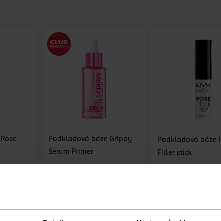
 Rose
Podkladová báze Grippy
Podkladová báze 
Serum Primer
Filler stick
Maybelline
1 ks
30 ml
NYX Professional Makeu
249 Kč
299 Kč
359 Kč
CLUB cena
DO KOŠÍKU
U
DO KOŠÍKU
Obj. č.: 1333015
Obj. č.: 1198492