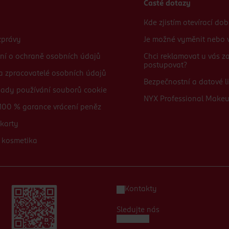
Časté dotazy
Kde zjistím otevírací do
zprávy
Je možné vyměnit nebo v
ní o ochraně osobních údajů
Chci reklamovat u vás 
postupovat?
 a zpracovatelé osobních údajů
Bezpečnostní a datové li
sady používání souborů cookie
NYX Professional Make
100 % garance vrácení peněz
karty
 kosmetika
Kontakty
Sledujte nás