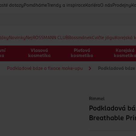
asté dotazy
Pomáháme
Trendy a inspirace
Kariéra
O nás
Prodejny
Ko
etáky
Novinky
Nej
ROSSMANN CLUB
Rossmánek
Cvičte jógu
Korejská 
vní
Vlasová
Pleťová
Korejská
ka
kosmetika
kosmetika
kosmetik
Podkladové báze a fixace make-upu
Podkladová báze M
Rimmel
Podkladová báz
Breathable Pr