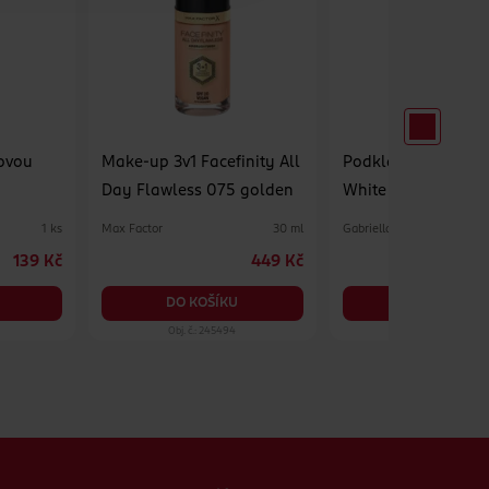
dovou
Make-up 3v1 Facefinity All
Podkladový lak na
Day Flawless 075 golden
White & Hard
Max Factor
Gabriella Salvete
1 ks
30 ml
139 Kč
449 Kč
7
DO KOŠÍKU
DO KOŠÍKU
Obj. č.: 245494
Obj. č.: 1021233