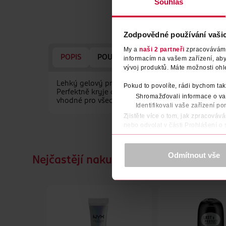
Souhlas
Zodpovědné používání vaši
My a
naši 2 partneři
zpracováváme 
POPIS
POUŽITÍ
SLOŽENÍ
NÁZEV VÝ
informacím na vašem zařízení, ab
vývoj produktů. Máte možnosti ohl
Lehký gelový primer, který pečuje o vaši pleť ze
Pokud to povolíte, rádi bychom tak
Perfektně kryje a vyhlazuje pleť čímž vytváří id
Shromažďovali informace o vaš
vhodné pro všechny typy pleti.
Identifikovali vaše zařízení po
Zjistěte více o tom, jak zpracováv
nebo odvolat v části Prohlášení o
K provozu stránek, personalizaci 
Více najdete v
prohlášení o ochra
Odmítnout vše
Nejčastějí nakupované společně
Děkujeme za pochopení. >
více o 