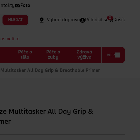
ntakty
Foto
0
Vybrat dopravu
Přihlásit se
Košík
HLEDAT
kosmetika
Péče o
Péče o
Zdravá
Více
a
tělo
zuby
výživa
ultitasker All Day Grip & Breathable Primer
e Multitasker All Day Grip &
imer