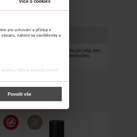
Více o cookies
kie pro uchování a přístup k
L
 obsahu, náhled na návštěvníky a
amžitě zpevňuje a hydratuje pokožku po celý den.
ktní až 24 hodin. Dermatologicky testováno,
j souhlas můžete kdykoliv změnit
 nést osobní údaje.
Povolit vše