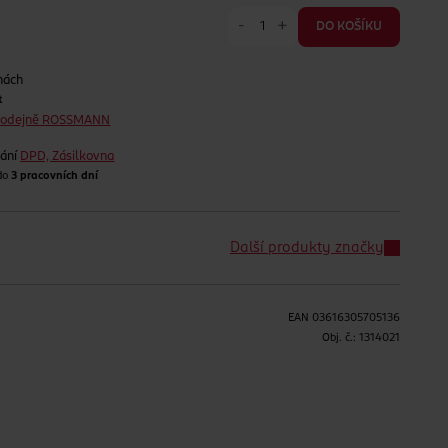
-
+
DO KOŠÍKU
nách
t
prodejně ROSSMANN
lání
DPD, Zásilkovna
 do
3 pracovních dní
Další produkty značky
H
EAN
03616305705136
Obj. č.:
1314021