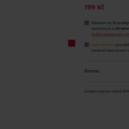
199 Kč
Skladem
na 18 prodej
vyzvednutí již za
60 minu
Ověřit dostupnost v 
Není skladem
pro zas
standardní doba doručení
Rimmel
Uvedené ceny jsou včetně DP