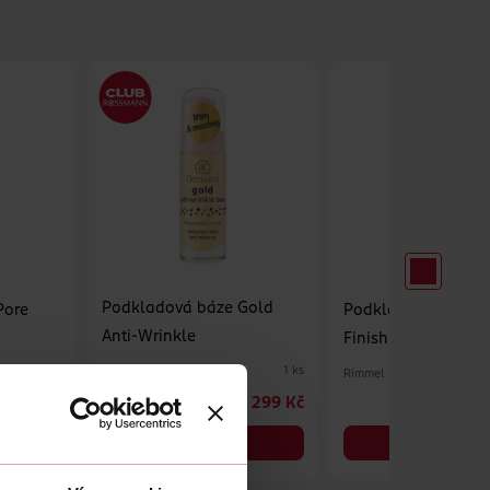
Podkladová báze Gold
Pore
Podkladová báze L
Anti-Wrinkle
Finish
Dermacol
1 ks
p
Rimmel
1 ks
209 Kč
299 Kč
259 Kč
CLUB cena
DO KOŠÍKU
DO KOŠÍKU
Obj. č.: 835749
Obj. č.: 1272383