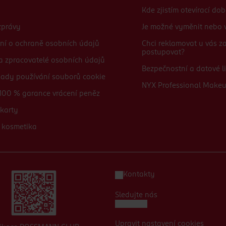
Kde zjistím otevírací do
zprávy
Je možné vyměnit nebo v
ní o ochraně osobních údajů
Chci reklamovat u vás 
postupovat?
 a zpracovatelé osobních údajů
Bezpečnostní a datové li
sady používání souborů cookie
NYX Professional Make
100 % garance vrácení peněz
karty
 kosmetika
Kontakty
Sledujte nás
Upravit nastavení cookies