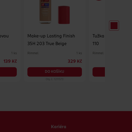
dovou
Make-up Lasting Finish
Tužka na rty Lastin
35H 203 True Beige
110
Rimmel
Rimmel
1 ks
1 ks
139 Kč
329 Kč
DO KOŠÍKU
DO KOŠÍKU
Obj. č.: 1211573
Obj. č.: 1017847
Kariéra