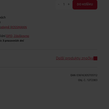
-
+
DO KOŠÍKU
nách
t
prodejně ROSSMANN
lání
DPD, Zásilkovna
 do
3 pracovních dní
Další produkty značky
EAN
03616305705112
H
Obj. č.:
1272383