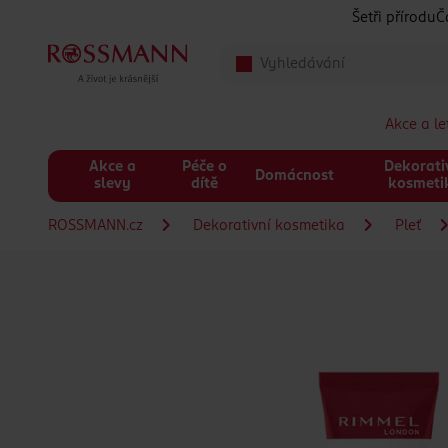
Přeskočit na hlavmní obsah
Šetři přírodu
Č
Akce a l
Akce a
Péče o
Dekorati
Domácnost
slevy
dítě
kosmeti
ROSSMANN.cz
Dekorativní kosmetika
Pleť