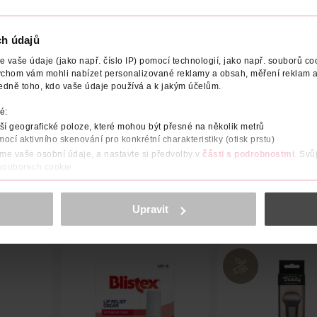
ch údajů
vaše údaje (jako např. číslo IP) pomocí technologií, jako např. souborů coo
ychom vám mohli nabízet personalizované reklamy a obsah, měření reklam a
edně toho, kdo vaše údaje používá a k jakým účelům.
NÁZEV VÝROBCE/DODAVATELE
ADRESA VÝROBCE/DODAVA
é:
denní použití.
í geografické poloze, které mohou být přesné na několik metrů
mocí aktivního skenování pro konkrétní charakteristiky (otisk prstu)
áme vaše osobní údaje, a nastavte si předvolby v
části s podrobnostmi
. Svů
 souborech cookie.
obsahu a reklam, funkcí sociálních médií, analýze návštěvnosti, které mohou
ně osobních údajů.
Upravit
cookies
<