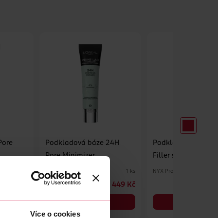
Pore
Podkladová báze 24H
Podkladová báze P
Pore Minimizer
Filler stick
p
L'Oréal
NYX Professional Makeup
1 ks
1 ks
439 Kč
449 Kč
DO KOŠÍKU
DO KOŠÍKU
Více o cookies
Obj. č.: 1225761
Obj. č.: 1198492