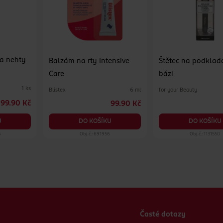
a nehty
Balzám na rty Intensive
Štětec na podkla
Care
bázi
1 ks
Blistex
for your Beauty
6 ml
99.90 Kč
99.90 Kč
DO KOŠÍKU
DO KOŠÍKU
U
6
Obj. č.: 691956
Obj. č.: 1131550
Časté dotazy