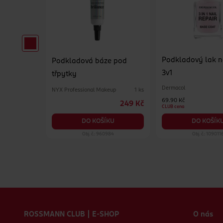
Podkladový lak n
y Gloss
Podkladová báze pod
3v1
e
třpytky
Dermacol
NYX Professional Makeup
1 ks
1 ks
69.90 Kč
169 Kč
249 Kč
CLUB cena
KU
DO KOŠÍKU
DO KOŠÍK
96
Obj. č.: 960984
Obj. č.: 109011
Zápatí webu
ROSSMANN CLUB | E-SHOP
O nás