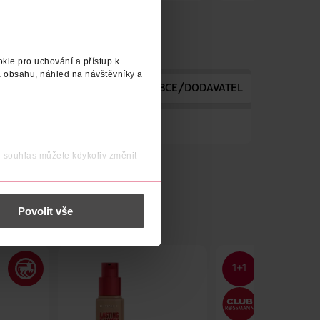
kie pro uchování a přístup k
 obsahu, náhled na návštěvníky a
TELE
VYROBENO V
VÝROBCE/DODAVATEL
j souhlas můžete kdykoliv změnit
 nést osobní údaje.
Povolit vše