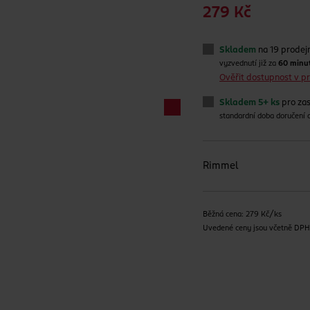
279 Kč
Skladem
na 19 prodej
vyzvednutí již za
60 minu
Ověřit dostupnost v 
Skladem 5+ ks
pro zas
standardní doba doručení
Rimmel
Běžná cena: 279 Kč/ks
Uvedené ceny jsou včetně DP