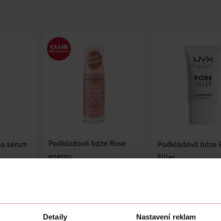
Podkladová báze Rose
 a sérum
Podkladová báze 
energy
Filler
Dermacol
1 ks
up
NYX Professional Makeu
1 ks
209 Kč
299 Kč
479 Kč
CLUB cena
U
DO KOŠÍKU
DO KOŠÍKU
Detaily
Nastavení reklam
0
Obj. č.: 835220
Obj. č.: 963671