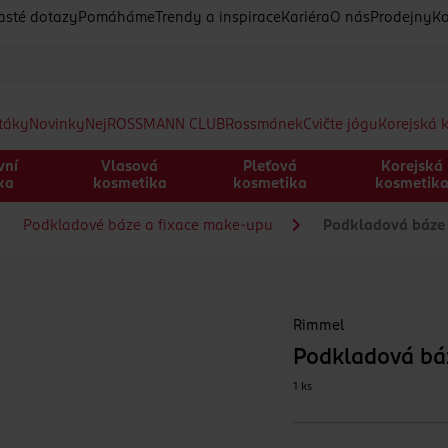
asté dotazy
Pomáháme
Trendy a inspirace
Kariéra
O nás
Prodejny
Ko
etáky
Novinky
Nej
ROSSMANN CLUB
Rossmánek
Cvičte jógu
Korejská 
vní
Vlasová
Pleťová
Korejská
ka
kosmetika
kosmetika
kosmetik
Podkladové báze a fixace make-upu
Podkladová báze L
Rimmel
Podkladová báz
1 ks