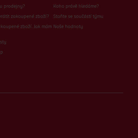
bu prodejny?
Koho právě hledáme?
rátit zakoupené zboží?
Staňte se součástí týmu
zakoupené zboží. Jak mám
Naše hodnoty
sty
up