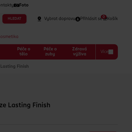
ntakty
Foto
0
Vybrat dopravu
Přihlásit se
Košík
HLEDAT
kosmetika
Péče o
Péče o
Zdravá
Více
a
tělo
zuby
výživa
asting Finish
e Lasting Finish