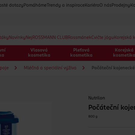
asté dotazy
Pomáháme
Trendy a inspirace
Kariéra
O nás
Prodejny
Ko
etáky
Novinky
Nej
ROSSMANN CLUB
Rossmánek
Cvičte jógu
Korejská 
vní
Vlasová
Pleťová
Korejská
ka
kosmetika
kosmetika
kosmetik
ápoje
Mléčná a speciální výživa
Počáteční kojenecké
Nutrilon
Počáteční koje
800 g