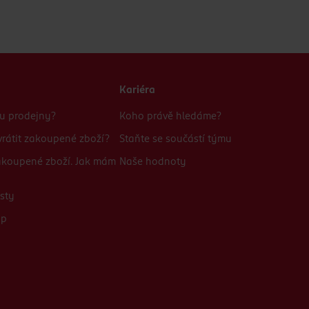
Kariéra
bu prodejny?
Koho právě hledáme?
rátit zakoupené zboží?
Staňte se součástí týmu
zakoupené zboží. Jak mám
Naše hodnoty
sty
up