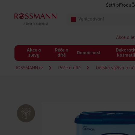
Přeskočit na hlavmní obsah
Šetři přírodu
Č
Akce a l
Akce a
Péče o
Dekorati
Domácnost
slevy
dítě
kosmeti
ROSSMANN.cz
Péče o dítě
Dětská výživa a n