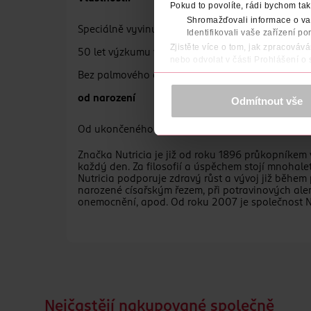
Pokud to povolíte, rádi bychom tak
Shromažďovali informace o vaš
Speciálně vyvinutá receptura s naštěpenou bílko
Identifikovali vaše zařízení po
Zjistěte více o tom, jak zpracováv
50 let výzkumu výživy v raném věku
nebo odvolat v části Prohlášení o
Bez palmového oleje
K provozu stránek, personalizaci 
Více najdete v
prohlášení o ochra
od narození
Odmítnout vše
Děkujeme za pochopení. >
více o 
Od ukončeného 6. měsíce doporučujeme pokračov
Značka Nutricia je již od roku 1896 průkopníkem 
každý den. Za filosofií a úspěchem stojí mnohale
Nutricia podporuje zdravý růst a vývoj již během
narozené císařským řezem, při potravinových ale
onemocnění, apod. Od roku 2007 je společnost Nu
společnosti Nutricia jsou na českém trhu dostupné
společnosti Danone a.s.
Nejčastějí nakupované společně