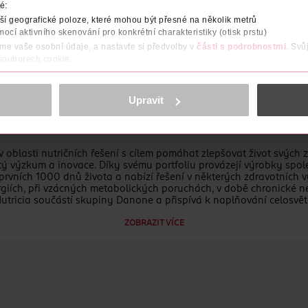
é:
í geografické poloze, které mohou být přesné na několik metrů
vinou
mocí aktivního skenování pro konkrétní charakteristiky (otisk prstu)
áme vaše osobní údaje, a nastavte si předvolby v
části s podrobnostmi
. Svů
 souborech cookie.
obsahu a reklam, funkcí sociálních médií, analýze návštěvnosti, které mohou
ně osobních údajů.
Upravit
cookies
<
at s Nutrilon® Prosyneo™ 2 H.A. - Hydrolysed Advance.
v oblasti nutričních řešení s cílem pomáhat zlepšovat život svýc
tý výzkum a inovace. Díky svému portfoliu provázejí výrobky spole
 prvních 1000 dnů života a nabízí řešení v některých zdravotních v
rgiích, při vzácných metabolických poruchách, v době chronické n
tricia součástí skupiny Danone a přispívá k naplňování celosvět
 již více jak 25 let, reprezentovány značkami Nutrilon, Hami či Nu
ZOBRAZIT VÍCE