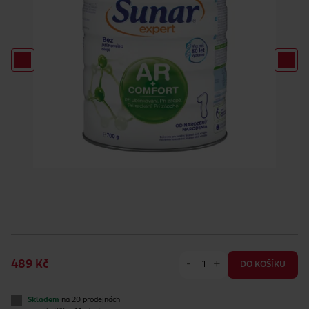
-
+
489 Kč
DO KOŠÍKU
Skladem
na 20 prodejnách