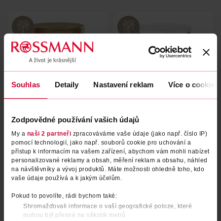
Souhlas
Detaily
Nastavení reklam
Více o cookies
Zodpovědné používání vašich údajů
Počáteční kojenecké mléko
Počáteční kojenecké mléko
Comfort, 0m
Allergy Care Syneo+ 1, 0m
My a
naši 2 partneři
zpracováváme vaše údaje (jako např. číslo IP)
pomocí technologií, jako např. souborů cookie pro uchování a
Kendamil
Nutrilon
800 g
450 g
přístup k informacím na vašem zařízení, abychom vám mohli nabízet
599 Kč
449 Kč
personalizované reklamy a obsah, měření reklam a obsahu, náhled
na návštěvníky a vývoj produktů. Máte možnosti ohledně toho, kdo
DO KOŠÍKU
DO KOŠÍKU
vaše údaje používá a k jakým účelům.
Obj. č.: 1145434
Obj. č.: 1112405
Pokud to povolíte, rádi bychom také:
Shromažďovali informace o vaší geografické poloze, které
mohou být přesné na několik metrů