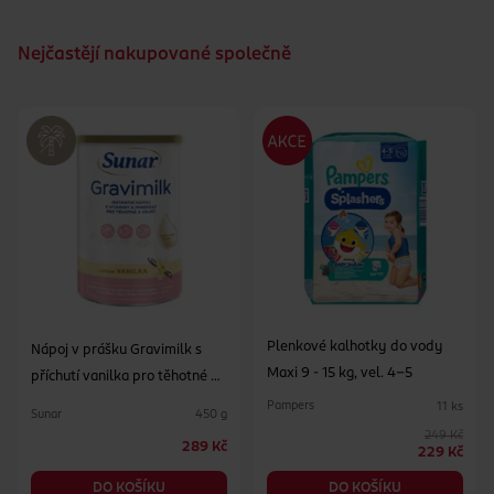
Nejčastějí nakupované společně
Plenkové kalhotky do vody
Nápoj v prášku Gravimilk s
Maxi 9 - 15 kg, vel. 4-5
příchutí vanilka pro těhotné a
kojící ženy
Pampers
11 ks
Sunar
450 g
249 Kč
289 Kč
229 Kč
DO KOŠÍKU
DO KOŠÍKU