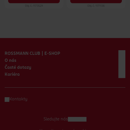
Obj. č.: 1173529
Obj. č.: 1171136
Zápatí webu
ROSSMANN CLUB | E-SHOP
O nás
Časté dotazy
Kariéra
Kontakty
Sledujte nás