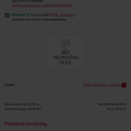
vyzvednutí již za
60 minut
Ověřit dostupnost v prodejně ROSSMANN
Skladem 5+ ks
pro zaslání
DPD, Zásilkovna
standardní doba doručení do
3 pracovních dní
BEZ
PALMOVÉHO
OLEJE
Sunar
Další produkty značky
Běžná cena: 69.86 Kč/100 g
EAN
08592084418915
Uvedené ceny jsou včetně DPH
Obj. č.:
1004076
Podobné produkty