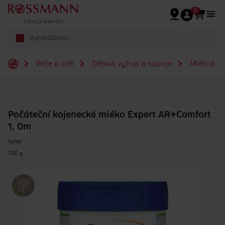
Přeskočit na hlavmní obsah
0
Péče o dítě
Dětská výživa a nápoje
Mléčná a s
Počáteční kojenecké mléko Expert AR+Comfort
1, 0m
Sunar
700 g