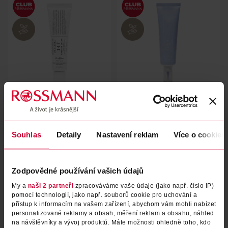
Pleťový krém 147 Barrier
Hydratační pleťový krém Aqua
Cream
Marine
Dr. Althea
Dr. Althea
50 ml
50 ml
Souhlas
Detaily
Nastavení reklam
Více o cookies
349 Kč
319 Kč
499 Kč
399 Kč
CLUB cena
CLUB cena
DO KOŠÍKU
DO KOŠÍKU
Zodpovědné používání vašich údajů
Obj. č.: 1326017
Obj. č.: 1390582
My a
naši 2 partneři
zpracováváme vaše údaje (jako např. číslo IP)
pomocí technologií, jako např. souborů cookie pro uchování a
přístup k informacím na vašem zařízení, abychom vám mohli nabízet
personalizované reklamy a obsah, měření reklam a obsahu, náhled
na návštěvníky a vývoj produktů. Máte možnosti ohledně toho, kdo