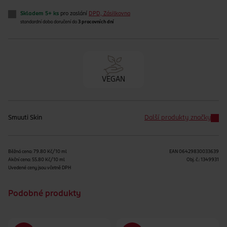
Skladem 5+ ks
pro zaslání
DPD, Zásilkovna
standardní doba doručení do
3 pracovních dní
VEGAN
Smuuti Skin
Další produkty značky
Běžná cena: 79.80 Kč/10 ml
EAN
06429830033639
Akční cena: 55.80 Kč/10 ml
Obj. č.:
1349931
Uvedené ceny jsou včetně DPH
Podobné produkty