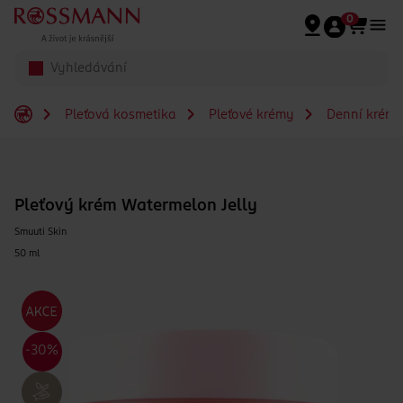
Přeskočit na hlavmní obsah
0
Pleťová kosmetika
Pleťové krémy
Denní krém
Pleťový krém Watermelon Jelly
Smuuti Skin
50 ml