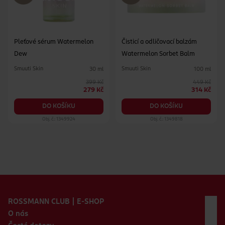
Pleťové sérum Watermelon
Čisticí a odličovací balzám
Dew
Watermelon Sorbet Balm
Smuuti Skin
Smuuti Skin
30 ml
100 ml
399 Kč
449 Kč
279 Kč
314 Kč
DO KOŠÍKU
DO KOŠÍKU
Obj. č.: 1349924
Obj. č.: 1349818
Zápatí webu
ROSSMANN CLUB | E-SHOP
O nás