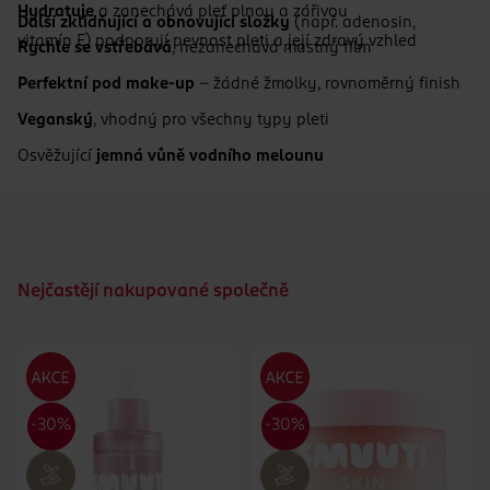
Hydratuje
a zanechává pleť plnou a zářivou
Další zklidňující a obnovující složky
(např. adenosin,
vitamín E) podporují pevnost pleti a její zdravý vzhled
Rychle se vstřebává
, nezanechává mastný film
Perfektní pod make-up
– žádné žmolky, rovnoměrný finish
Veganský
, vhodný pro všechny typy pleti
Osvěžující
jemná vůně vodního melounu
Nejčastějí nakupované společně