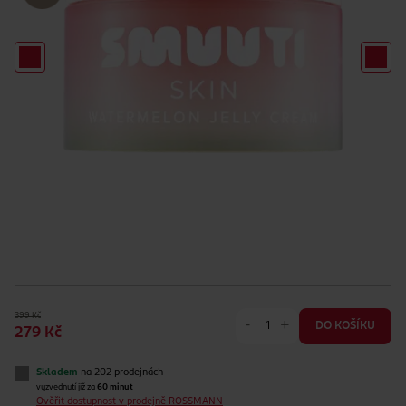
399 Kč
-
+
DO KOŠÍKU
279 Kč
Skladem
na 202 prodejnách
vyzvednutí již za
60 minut
Ověřit dostupnost v prodejně ROSSMANN