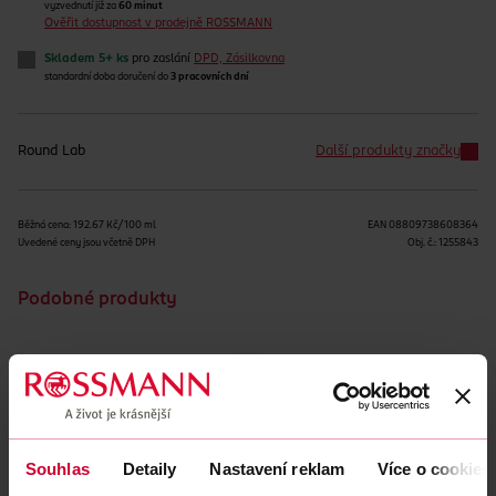
vyzvednutí již za
60 minut
Ověřit dostupnost v prodejně ROSSMANN
Skladem 5+ ks
pro zaslání
DPD, Zásilkovna
standardní doba doručení do
3 pracovních dní
Round Lab
Další produkty značky
Běžná cena: 192.67 Kč/100 ml
EAN
08809738608364
Uvedené ceny jsou včetně DPH
Obj. č.:
1255843
Podobné produkty
Souhlas
Detaily
Nastavení reklam
Více o cookies