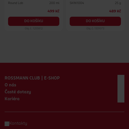
Round Lab
SKIN1004
200 ml
25 g
499 Kč
489 Kč
DO KOŠÍKU
DO KOŠÍKU
Obj. č.: 1255812
Obj. č.: 1331073
Zápatí webu
ROSSMANN CLUB | E-SHOP
O nás
Časté dotazy
Kariéra
Kontakty