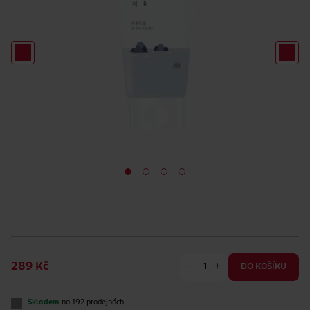
-
+
289 Kč
DO KOŠÍKU
Skladem
na 192 prodejnách