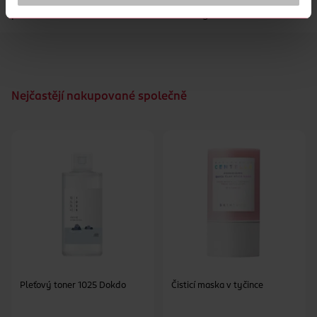
pokožky. Odstraňuje nečistoty a zbytky make-upu a
pomáhá udržovat zdravou rovnováhu hydratace.
Nejčastějí nakupované společně
Pleťový toner 1025 Dokdo
Čisticí maska v tyčince