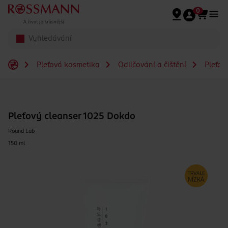
Přeskočit na hlavmní obsah
0
Pleťová kosmetika
Odličování a čištění
Pleťov
Pleťový cleanser 1025 Dokdo
Round Lab
150 ml