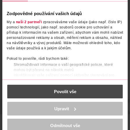
Zodpovědné používání vašich údajů
My a
naši 2 partneři
zpracováváme vaše údaje (jako např. číslo IP)
Čisticí pleťový balzám Pure
Pleťový cleanser Birch juice
pomocí technologií, jako např. souborů cookie pro uchování a
přístup k informacím na vašem zařízení, abychom vám mohli nabízet
Grinding
personalizované reklamy a obsah, měření reklam a obsahu, náhled
Dr. Althea
50 ml
na návštěvníky a vývoj produktů. Máte možnosti ohledně toho, kdo
Round Lab
150 ml
vaše údaje používá a k jakým účelům.
439 Kč
549 Kč
289 Kč
CLUB cena
Pokud to povolíte, rádi bychom také:
DO KOŠÍKU
DO KOŠÍKU
Shromažďovali informace o vaší geografické poloze, které
mohou být přesné na několik metrů
Obj. č.: 1255874
Obj. č.: 1342604
Identifikovali vaše zařízení pomocí aktivního skenování pro
konkrétní charakteristiky (otisk prstu)
Zjistěte více o tom, jak zpracováváme vaše osobní údaje, a nastavte
Povolit vše
si předvolby v
části s podrobnostmi
. Svůj souhlas můžete kdykoliv
změnit nebo odvolat v části Prohlášení o souborech cookie.
K provozu stránek, personalizaci obsahu a reklam, funkcí sociálních
POPIS
POUŽITÍ
SLOŽENÍ
OBJEM
TYP ODLIČOVAČE
Upravit
médií, analýze návštěvnosti, které mohou nést osobní údaje.
Více najdete v
prohlášení o ochraně osobních údajů.
Jemně krémový mycí gel s jemně kyselým pH (pH 5,0 - 6,0).
Odmítnout vše
Čistí a odstraňuje nadbytečný kožní maz bez vysušení
Děkujeme za pochopení. >
více o cookies
<