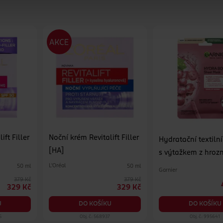
ift Filler
Noční krém Revitalift Filler
Hydratační textiln
[HA]
s výtažkem z hroz
L'Oréal
50 ml
50 ml
Garnier
379 Kč
379 Kč
329 Kč
329 Kč
DO KOŠÍKU
U
DO KOŠÍKU
5
Obj. č.: 568937
Obj. č.: 995641