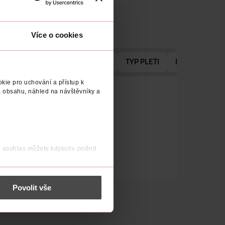
Více o cookies
TELE
VÝROBCE/DODAVATEL
TYP PLETI
EFEKT
kie pro uchování a přístup k
: nejednotný tón, póry a vrásky.
 obsahu, náhled na návštěvníky a
jednotný tón, póry a vrásky.
j souhlas můžete kdykoliv změnit
 nést osobní údaje.
Povolit vše