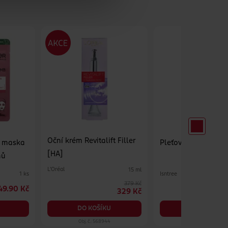
Oční krém Revitalift Filler
í maska
Pleťový toner Gree
[HA]
nů
L'Oréal
15 ml
Isntree
1 ks
379 Kč
49.90 Kč
329 Kč
DO KOŠÍKU
DO KOŠÍKU
Obj. č.: 568944
Obj. č.: 1292138