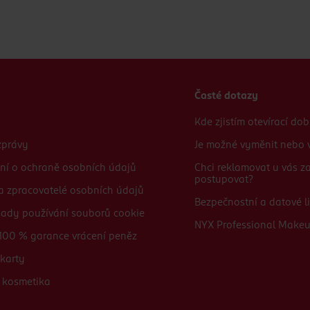
Časté dotazy
Kde zjistím otevírací do
zprávy
Je možné vyměnit nebo v
ní o ochraně osobních údajů
Chci reklamovat u vás 
postupovat?
 a zpracovatelé osobních údajů
Bezpečnostní a datové li
sady používání souborů cookie
NYX Professional Make
100 % garance vrácení peněz
karty
 kosmetika