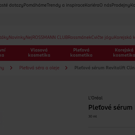
asté dotazy
Pomáháme
Trendy a inspirace
Kariéra
O nás
Prodejny
Ko
etáky
Novinky
Nej
ROSSMANN CLUB
Rossmánek
Cvičte jógu
Korejská 
vní
Vlasová
Pleťová
Korejská
ka
kosmetika
kosmetika
kosmetik
my
Pleťová séra a oleje
Pleťové sérum Revitalift Clin
L'Oréal
Pleťové sérum R
30 ml