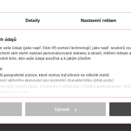
Detaily
Nastavení reklam
NÁZEV VÝROBCE/DODAVATELE
ADRESA VÝROBCE/DODAVA
ch údajů
vaše údaje (jako např. číslo IP) pomocí technologií, jako např. souborů coo
ovou a vitamínem E viditelně koriguje první 3 znaky stárnutí pleti
ychom vám mohli nabízet personalizované reklamy a obsah, měření reklam a
edně toho, kdo vaše údaje používá a k jakým účelům.
 a vitamínem E viditelně koriguje první 3 znaky stárnutí pleti: ne
é:
í geografické poloze, které mohou být přesné na několik metrů
há redukovat projevy stárnutí a mdlý vzhled pleti.
mocí aktivního skenování pro konkrétní charakteristiky (otisk prstu)
máhá redukovat póry a vyhladit texturu pleti.
áme vaše osobní údaje, a nastavte si předvolby v
části s podrobnostmi
. Svů
 souborech cookie.
 chránit před oxidačním stresem.
obsahu a reklam, funkcí sociálních médií, analýze návštěvnosti, které mohou
ně osobních údajů.
Upravit
cookies
<