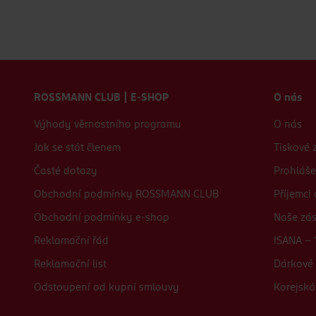
Zápatí webu
ROSSMANN CLUB | E-SHOP
O nás
Výhody věrnostního programu
O nás
Jak se stát členem
Tiskové 
Časté dotazy
Prohláše
Obchodní podmínky ROSSMANN CLUB
Příjemci
Obchodní podmínky e-shop
Naše zá
Reklamační řád
ISANA - 
Reklamační list
Dárkové 
Odstoupení od kupní smlouvy
Korejská