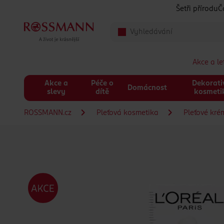
Přeskočit na hlavmní obsah
Šetři přírodu
Č
Akce a l
Akce a
Péče o
Dekorati
Domácnost
slevy
dítě
kosmeti
ROSSMANN.cz
Pleťová kosmetika
Pleťové kré