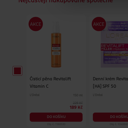
Nejčastějí nakupované společně
italift
Čisticí pěna Revitalift
Denní krém Revital
Vitamin C
[HA] SPF 50
L'Oréal
L'Oréal
180 ml
150 ml
299 Kč
229 Kč
229 Kč
189 Kč
KU
DO KOŠÍKU
DO KOŠÍK
37
Obj. č.: 1188530
Obj. č.: 104886