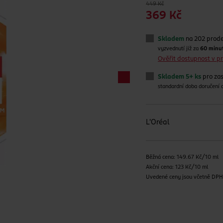
449 Kč
369 Kč
Skladem
na 202 prod
vyzvednutí již za
60 minu
Ověřit dostupnost v 
Skladem 5+ ks
pro zas
standardní doba doručení
L'Oréal
Běžná cena: 149.67 Kč/10 ml
Akční cena: 123 Kč/10 ml
Uvedené ceny jsou včetně DP