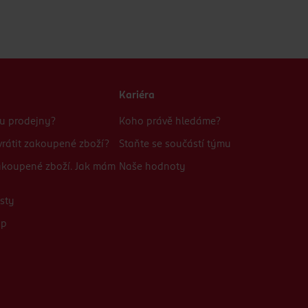
Kariéra
bu prodejny?
Koho právě hledáme?
rátit zakoupené zboží?
Staňte se součástí týmu
zakoupené zboží. Jak mám
Naše hodnoty
sty
up