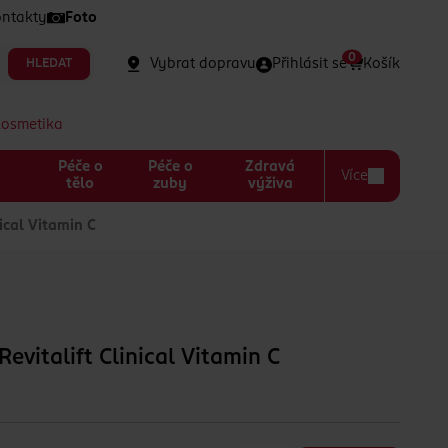
ntakty
Foto
0
Vybrat dopravu
Přihlásit se
Košík
HLEDAT
kosmetika
Péče o
Péče o
Zdravá
Více
a
tělo
zuby
výživa
ical Vitamin C
evitalift Clinical Vitamin C