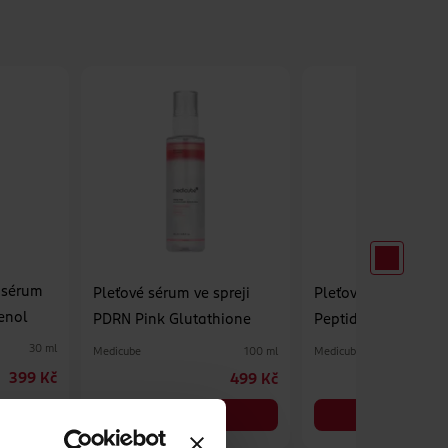
é sérum
Pleťové sérum ve spreji
Pleťové sérum PDR
enol
PDRN Pink Glutathione
Peptid
30 ml
Medicube
Medicube
100 ml
399 Kč
499 Kč
DO KOŠÍKU
DO KOŠÍKU
Obj. č.: 1363609
Obj. č.: 1360554