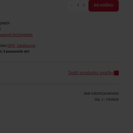
-
+
DO KOŠÍKU
ejnách
t
prodejně ROSSMANN
lání
DPD, Zásilkovna
 do
3 pracovních dní
Další produkty značky
EAN
03600524081690
Obj. č.:
1160826
H