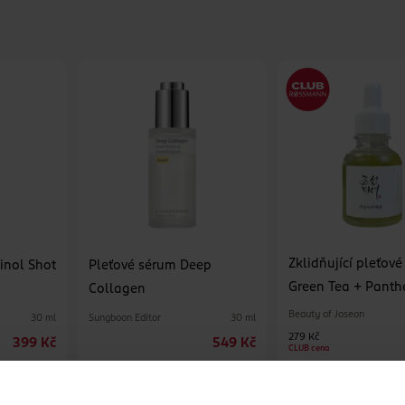
Zklidňující pleťov
inol Shot
Pleťové sérum Deep
Green Tea + Panth
Collagen
Beauty of Joseon
Sungboon Editor
30 ml
30 ml
279 Kč
399 Kč
549 Kč
CLUB cena
U
DO KOŠÍKU
DO KOŠÍKU
1
Obj. č.: 1492170
Obj. č.: 1205718