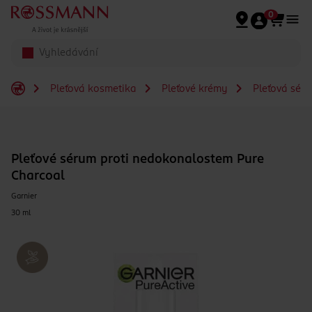
Přeskočit na hlavmní obsah
0
Pleťová kosmetika
Pleťové krémy
Pleťová séra
Pleťové sérum proti nedokonalostem Pure
Charcoal
Garnier
30 ml