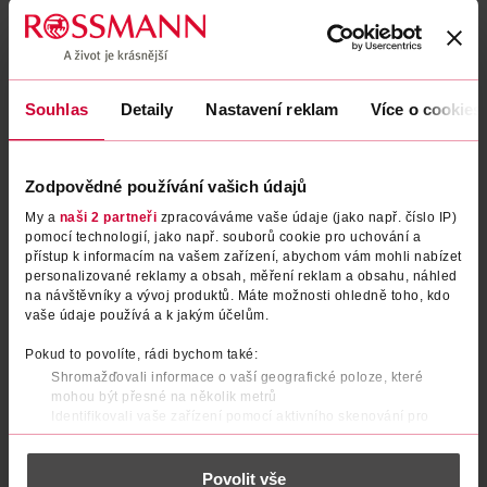
Souhlas
Detaily
Nastavení reklam
Více o cookies
Zodpovědné používání vašich údajů
My a
naši 2 partneři
zpracováváme vaše údaje (jako např. číslo IP)
pomocí technologií, jako např. souborů cookie pro uchování a
Sérum proti nedokonalostem
přístup k informacím na vašem zařízení, abychom vám mohli nabízet
Pleťové sérum Naked pro
personalizované reklamy a obsah, měření reklam a obsahu, náhled
problematickou pleť
na návštěvníky a vývoj produktů. Máte možnosti ohledně toho, kdo
Mixa
30 ml
vaše údaje používá a k jakým účelům.
Hej Organic
30 ml
299 Kč
349 Kč
Pokud to povolíte, rádi bychom také:
229 Kč
Shromažďovali informace o vaší geografické poloze, které
DO KOŠÍKU
DO KOŠÍKU
mohou být přesné na několik metrů
Identifikovali vaše zařízení pomocí aktivního skenování pro
Obj. č.: 1222760
Obj. č.: 1161991
konkrétní charakteristiky (otisk prstu)
Zjistěte více o tom, jak zpracováváme vaše osobní údaje, a nastavte
Povolit vše
si předvolby v
části s podrobnostmi
. Svůj souhlas můžete kdykoliv