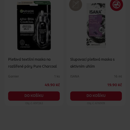
Pleťová textilní maska na
Slupovací pleťová maska s
rozšířené póry Pure Charcoal
aktivním uhlím
Garnier
ISANA
1 ks
16 ml
49.90 Kč
19.90 Kč
DO KOŠÍKU
DO KOŠÍKU
Obj. č.: 697262
Obj. č.: 676939