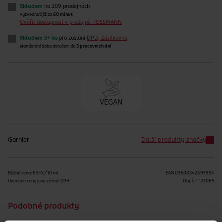
Skladem
na 209 prodejnách
vyzvednutí již za
60 minut
Ověřit dostupnost v prodejně ROSSMANN
Skladem 5+ ks
pro zaslání
DPD, Zásilkovna
standardní doba doručení do
3 pracovních dní
VEGAN
Garnier
Další produkty značky
Běžná cena: 83 Kč/10 ml
EAN
03600542497954
Uvedené ceny jsou včetně DPH
Obj. č.:
1127065
Podobné produkty