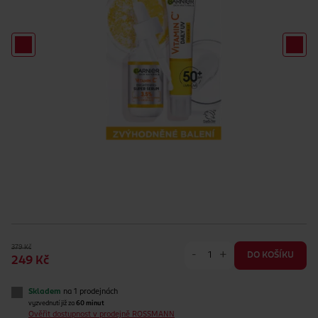
379 Kč
-
+
DO KOŠÍKU
249 Kč
Skladem
na 1 prodejnách
vyzvednutí již za
60 minut
Ověřit dostupnost v prodejně ROSSMANN