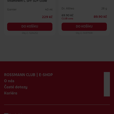
Vitaminem C SPF 50+ Glow
Dr. Althea
28 g
Garnier
40 ml
69.90 Kč
89.90 Kč
229 Kč
CLUB cena
DO KOŠÍKU
DO KOŠÍKU
Obj. č.: 1224252
Obj. č.: 1497939
Zápatí webu
ROSSMANN CLUB | E-SHOP
O nás
Časté dotazy
Kariéra