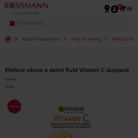
Přeskočit na hlavmní obsah
0
Pleťová kosmetika
Pleťové krémy
Pleťová séra
Pleťové sérum a denní fluid Vitamín C duopack
Garnier
70 ml