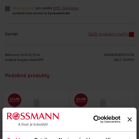
Není skladem
pro zaslání
DPD, Zásilkovna
standardní doba doručení do
3 pracovních dní
Garnier
Další produkty značky
Běžná cena: 54.14 Kč/10 ml
EAN
08592807614785
Uvedené ceny jsou včetně DPH
Obj. č.:
1249910
Podobné produkty