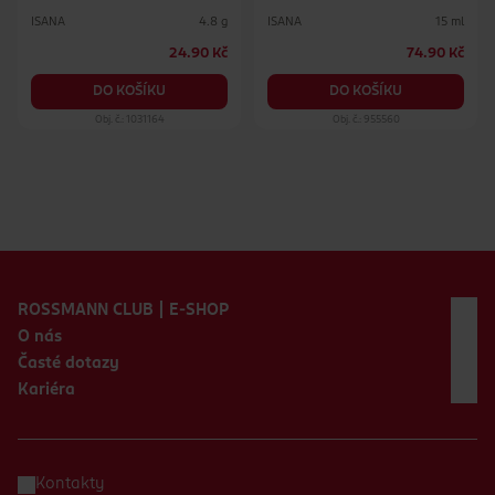
ISANA
ISANA
4.8 g
15 ml
24.90 Kč
74.90 Kč
DO KOŠÍKU
DO KOŠÍKU
Obj. č.: 1031164
Obj. č.: 955560
Zápatí webu
ROSSMANN CLUB | E-SHOP
O nás
Časté dotazy
Kariéra
Kontakty