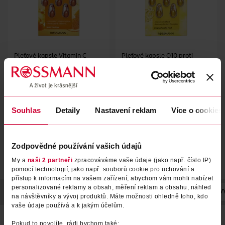
Pleťové kapsle Vitamin C
Pleťové kapsle Q10 proti
vráskám
ISANA
ISANA
7 ks
7 ks
29.90 Kč
29.90 Kč
Souhlas
Detaily
Nastavení reklam
Více o cookies
DO KOŠÍKU
DO KOŠÍKU
Obj. č.: 1126129
Obj. č.: 671675
Zodpovědné používání vašich údajů
My a
naši 2 partneři
zpracováváme vaše údaje (jako např. číslo IP)
pomocí technologií, jako např. souborů cookie pro uchování a
přístup k informacím na vašem zařízení, abychom vám mohli nabízet
personalizované reklamy a obsah, měření reklam a obsahu, náhled
POPIS
POUŽITÍ
SLOŽENÍ
UPOZORNĚNÍ
POČET
V
na návštěvníky a vývoj produktů. Máte možnosti ohledně toho, kdo
vaše údaje používá a k jakým účelům.
Pečující kapsle ISANA Retinol Booster:
Pokud to povolíte, rádi bychom také: