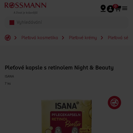
Přeskočit na hlavmní obsah
0
Pleťová kosmetika
Pleťové krémy
Pleťová séra
Pleťové kapsle s retinolem Night & Beauty
ISANA
7 ks