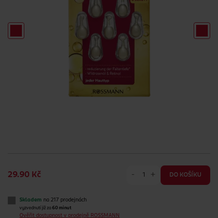
-
+
29.90 Kč
DO KOŠÍKU
Skladem
na 217 prodejnách
vyzvednutí již za
60 minut
Ověřit dostupnost v prodejně ROSSMANN