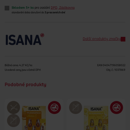
Skladem 5+ ks
pro zaslání
DPD, Zásilkovna
standardní doba doručení do
3 pracovních dní
Další produkty značky
Běžná cena: 4.27 Kč/ks
EAN
04047196058022
Uvedené ceny jsou včetně DPH
Obj. č.:
1037869
Podobné produkty