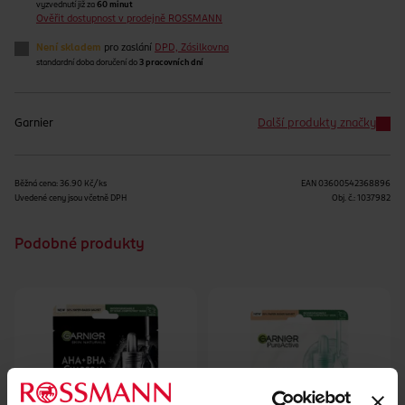
vyzvednutí již za
60 minut
Ověřit dostupnost v prodejně ROSSMANN
Není skladem
pro zaslání
DPD, Zásilkovna
standardní doba doručení do
3 pracovních dní
Garnier
Další produkty značky
Běžná cena: 36.90 Kč/ks
EAN
03600542368896
Uvedené ceny jsou včetně DPH
Obj. č.:
1037982
Podobné produkty