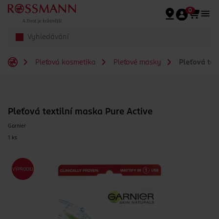
Přeskočit na hlavmní obsah
0
Pleťová kosmetika
Pleťové masky
Pleťová tex
Pleťová textilní maska Pure Active
Garnier
1 ks