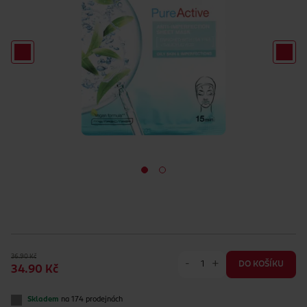
36.90 Kč
-
+
DO KOŠÍKU
34.90 Kč
Skladem
na 174 prodejnách