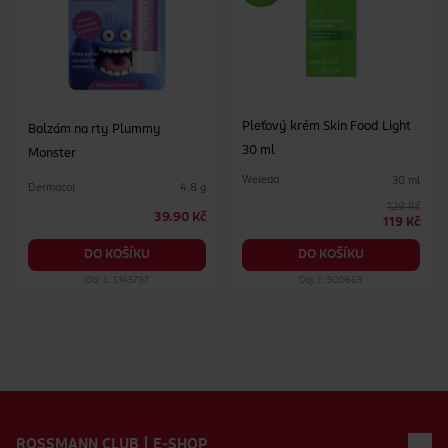
Pleťový krém Skin Food Light
Balzám na rty Plummy
30 ml
Monster
Weleda
30 ml
Dermacol
4.8 g
129 Kč
39.90 Kč
119 Kč
DO KOŠÍKU
DO KOŠÍKU
Obj. č.: 1345797
Obj. č.: 900669
Zápatí webu
ROSSMANN CLUB | E-SHOP