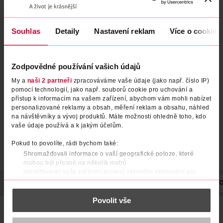
Souhlas
Detaily
Nastavení reklam
Více o cookies
Pleťová textilní maska na
Pleťová maska proti
rozšířené póry Pure Charcoal
nedokonalostem
Zodpovědné používání vašich údajů
Garnier
Garnier
1 ks
1 ks
My a
naši 2 partneři
zpracováváme vaše údaje (jako např. číslo IP)
49.90 Kč
49.90 Kč
pomocí technologií, jako např. souborů cookie pro uchování a
přístup k informacím na vašem zařízení, abychom vám mohli nabízet
DO KOŠÍKU
DO KOŠÍKU
personalizované reklamy a obsah, měření reklam a obsahu, náhled
na návštěvníky a vývoj produktů. Máte možnosti ohledně toho, kdo
Obj. č.: 697262
Obj. č.: 1376340
vaše údaje používá a k jakým účelům.
Pokud to povolíte, rádi bychom také:
Shromažďovali informace o vaší geografické poloze, které
mohou být přesné na několik metrů
Identifikovali vaše zařízení pomocí aktivního skenování pro
konkrétní charakteristiky (otisk prstu)
POPIS
POUŽITÍ
SLOŽENÍ
POČET
NÁZEV VÝROBCE/DO
Zjistěte více o tom, jak zpracováváme vaše osobní údaje, a nastavte
Povolit vše
si předvolby v
části s podrobnostmi
. Svůj souhlas můžete kdykoliv
Maska proti nedokonalostem od Garnier obohacená o
změnit nebo odvolat v části Prohlášení o souborech cookie.
výtažky z čajových lístků, eukalyptu a kyselinu salicylovou