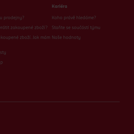
Kariéra
bu prodejny?
Koho právě hledáme?
rátit zakoupené zboží?
Staňte se součástí týmu
zakoupené zboží. Jak mám
Naše hodnoty
sty
up