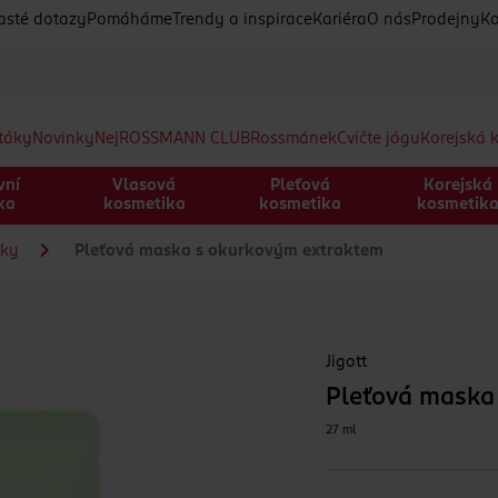
asté dotazy
Pomáháme
Trendy a inspirace
Kariéra
O nás
Prodejny
Ko
etáky
Novinky
Nej
ROSSMANN CLUB
Rossmánek
Cvičte jógu
Korejská 
vní
Vlasová
Pleťová
Korejská
ka
kosmetika
kosmetika
kosmetik
sky
Pleťová maska s okurkovým extraktem
Jigott
Pleťová maska
27 ml