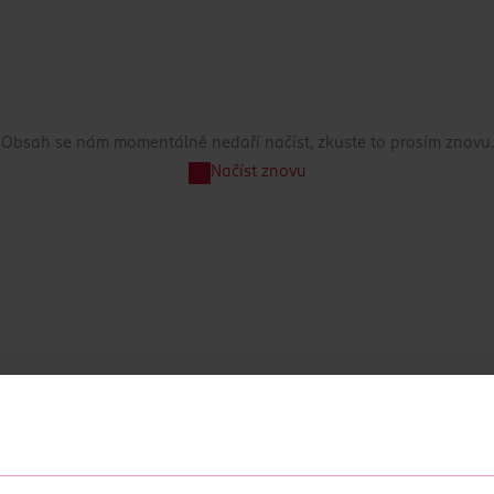
Obsah se nám momentálně nedaří načíst, zkuste to prosím znovu.
Načíst znovu