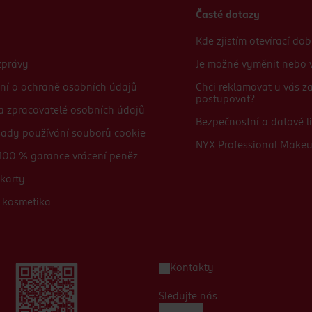
Časté dotazy
Kde zjistím otevírací do
zprávy
Je možné vyměnit nebo v
ní o ochraně osobních údajů
Chci reklamovat u vás 
postupovat?
 a zpracovatelé osobních údajů
Bezpečnostní a datové li
sady používání souborů cookie
NYX Professional Make
100 % garance vrácení peněz
karty
 kosmetika
Kontakty
Sledujte nás