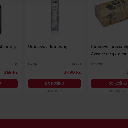
 defining
Odličovací tampony
Papírové kapesník
4vrstvé recyklovan
různé druhy
ISANA
alouette
150 ml
140 ks
269 Kč
27.90 Kč
U
DO KOŠÍKU
DO KOŠÍKU
1
Obj. č.: 796149
Obj. č.: 884181