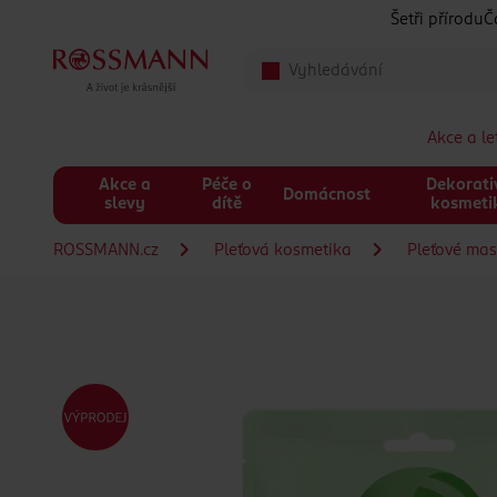
Přeskočit na hlavmní obsah
Šetři přírodu
Č
Akce a l
Akce a
Péče o
Dekorati
Domácnost
slevy
dítě
kosmeti
ROSSMANN.cz
Pleťová kosmetika
Pleťové ma