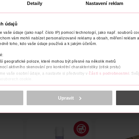
Detaily
Nastavení reklam
ch údajů
vaše údaje (jako např. číslo IP) pomocí technologií, jako např. souborů coo
VÝROBCE/DODAVATEL
TYP MASKY
ÚČINNÉ LÁTKY
TY
ychom vám mohli nabízet personalizované reklamy a obsah, měření reklam a
edně toho, kdo vaše údaje používá a k jakým účelům.
robené ze 100% bavlny
é:
í geografické poloze, které mohou být přesné na několik metrů
mocí aktivního skenování pro konkrétní charakteristiky (otisk prstu)
áme vaše osobní údaje, a nastavte si předvolby v
části s podrobnostmi
. Svů
 souborech cookie.
obsahu a reklam, funkcí sociálních médií, analýze návštěvnosti, které mohou
ně osobních údajů.
Upravit
cookies
<