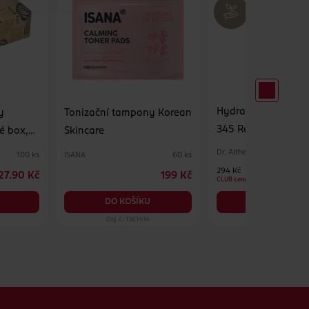
Hydratační pleťov
y
Tonizační tampony Korean
345 Relief Cream M
é box,
Skincare
Dr. Althea
ISANA
100 ks
60 ks
294 Kč
27.90 Kč
199 Kč
CLUB cena
DO KOŠÍKU
DO KOŠÍKU
Obj. č.: 1361414
Obj. č.: 1390575