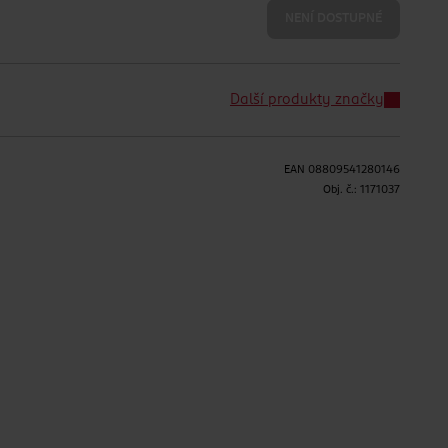
NENÍ DOSTUPNÉ
Další produkty značky
EAN
08809541280146
Obj. č.:
1171037