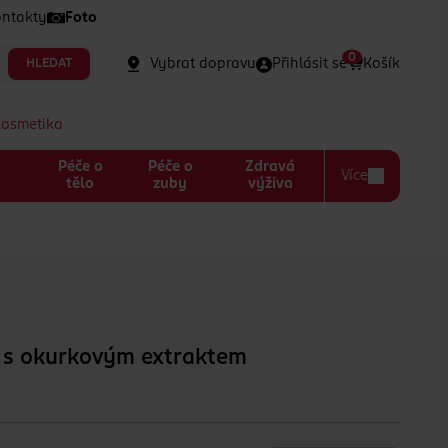
ntakty
Foto
0
Vybrat dopravu
Přihlásit se
Košík
HLEDAT
kosmetika
Péče o
Péče o
Zdravá
Více
a
tělo
zuby
výživa
 s okurkovým extraktem