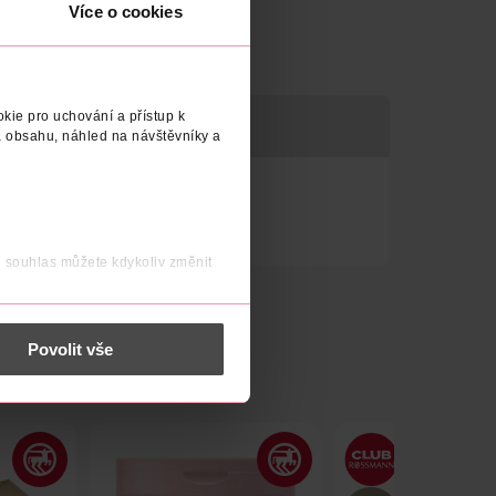
Více o cookies
kie pro uchování a přístup k
P PLETI
EFEKT
 obsahu, náhled na návštěvníky a
j souhlas můžete kdykoliv změnit
 nést osobní údaje.
Povolit vše