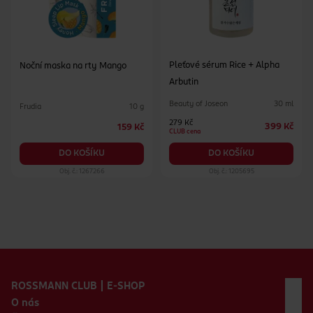
Pleťové sérum Rice + Alpha
Noční maska na rty Mango
Arbutin
Beauty of Joseon
30 ml
Frudia
10 g
279 Kč
399 Kč
159 Kč
CLUB cena
DO KOŠÍKU
DO KOŠÍKU
Obj. č.: 1267266
Obj. č.: 1205695
Zápatí webu
ROSSMANN CLUB | E-SHOP
O nás