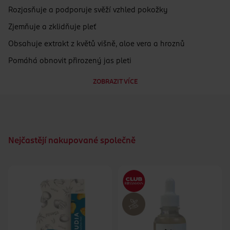
Rozjasňuje a podporuje svěží vzhled pokožky
Zjemňuje a zklidňuje pleť
Obsahuje extrakt z květů višně, aloe vera a hroznů
Pomáhá obnovit přirozený jas pleti
Vhodná pro všechny typy pleti
ZOBRAZIT VÍCE
Veganské složení
Nejčastějí nakupované společně