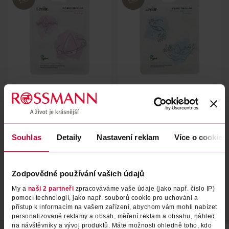
Hydratační pleťová maska
Hydratační pleťová maska
Vegan Collagen Ampoule
Hyaluronic Acid Ampoule
Ecobe
Ecobe
25 ml
25 ml
Souhlas
Detaily
Nastavení reklam
Více o cookies
49.90 Kč
49.90 Kč
DO KOŠÍKU
DO KOŠÍKU
Obj. č.: 1297362
Obj. č.: 1297324
Zodpovědné používání vašich údajů
My a
naši 2 partneři
zpracováváme vaše údaje (jako např. číslo IP)
pomocí technologií, jako např. souborů cookie pro uchování a
přístup k informacím na vašem zařízení, abychom vám mohli nabízet
personalizované reklamy a obsah, měření reklam a obsahu, náhled
na návštěvníky a vývoj produktů. Máte možnosti ohledně toho, kdo