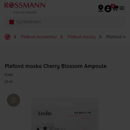
Přeskočit na hlavmní obsah
0
Pleťová kosmetika
Pleťové masky
Pleťová ma
Pleťová maska Cherry Blossom Ampoule
Ecobe
25 ml