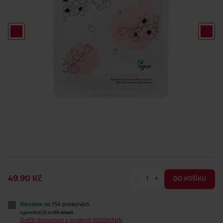
-
+
49.90 Kč
DO KOŠÍKU
Skladem
na 154 prodejnách
vyzvednutí již za
60 minut
Ověřit dostupnost v prodejně ROSSMANN