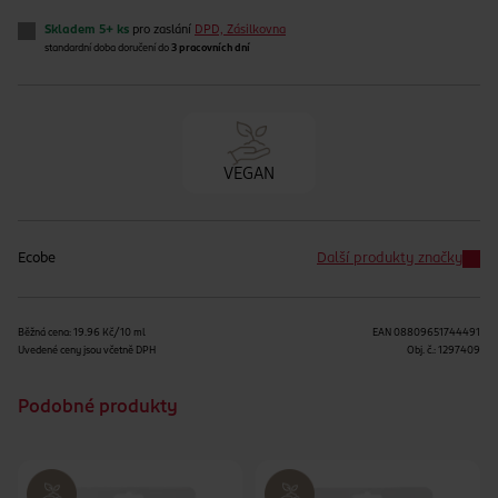
Skladem 5+ ks
pro zaslání
DPD, Zásilkovna
standardní doba doručení do
3 pracovních dní
VEGAN
Ecobe
Další produkty značky
Běžná cena: 19.96 Kč/10 ml
EAN
08809651744491
Uvedené ceny jsou včetně DPH
Obj. č.:
1297409
Podobné produkty