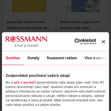
Rozjasňující pleťová maska
Pleťová maska Hydro Cera-
Radiant Vita Niacinamide Real
Nol Real Deep Mask
Deep Mask
Biodance
Biodance
34 g
34 g
94.90 Kč
94.90 Kč
DO KOŠÍKU
DO KOŠÍKU
Souhlas
Detaily
Nastavení reklam
Více o cookies
Obj. č.: 1353518
Obj. č.: 1308747
Zodpovědné používání vašich údajů
My a
naši 2 partneři
zpracováváme vaše údaje (jako např. číslo IP)
pomocí technologií, jako např. souborů cookie pro uchování a
POPIS
POUŽITÍ
SLOŽENÍ
HMOTNOST
VYROBENO V
přístup k informacím na vašem zařízení, abychom vám mohli nabízet
personalizované reklamy a obsah, měření reklam a obsahu, náhled
na návštěvníky a vývoj produktů. Máte možnosti ohledně toho, kdo
Hydrogelová pleťová maska Biodance Bio‑Collagen Real
vaše údaje používá a k jakým účelům.
Deep Mask
nabízí intenzivní, hloubkovou hydrataci a
podporu elasticity pleti
. Je rozdělena na dvě části (horní a