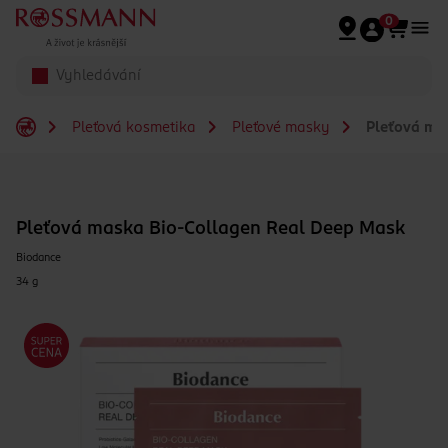
Přeskočit na hlavmní obsah
0
Pleťová kosmetika
Pleťové masky
Pleťová ma
Pleťová maska Bio-Collagen Real Deep Mask
Biodance
34 g