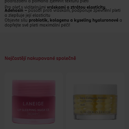
podráždění a pomáhá zjemnit texturu pleti
Pro pleť s viditelnými
vráskami a ztrátou elasticity
Adenosin –
působí proti vráskám, podporuje zpevnění pleti
a zlepšuje její elasticitu
Objevte sílu
probiotik, kolagenu a kyseliny hyaluronové
a
dopřejte své pleti maximální péči!
Nejčastějí nakupované společně