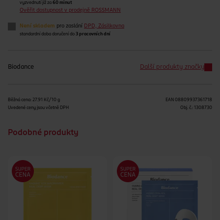
vyzvednutí již za
60 minut
Ověřit dostupnost v prodejně ROSSMANN
Není skladem
pro zaslání
DPD, Zásilkovna
standardní doba doručení do
3 pracovních dní
Biodance
Další produkty značky
Běžná cena: 27.91 Kč/10 g
EAN
08809937361718
Uvedené ceny jsou včetně DPH
Obj. č.:
1308730
Podobné produkty