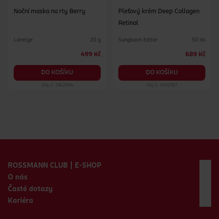
Noční maska na rty Berry
Pleťový krém Deep Collagen
Retinol
Laneige
Sungboon Editor
20 g
50 ml
499 Kč
689 Kč
DO KOŠÍKU
DO KOŠÍKU
Obj. č.: 1362954
Obj. č.: 1492187
Zápatí webu
ROSSMANN CLUB | E-SHOP
O nás
Časté dotazy
Kariéra