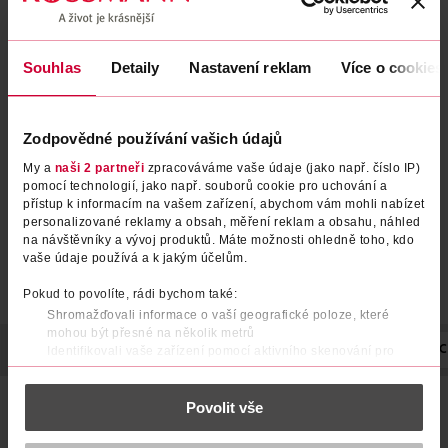
Souhlas
Detaily
Nastavení reklam
Více o cookies
Plenkové kalhotky Active
Plenkové kalhotky Premium
Baby, 9–15 kg, vel. 4 54 ks
Junior, 12–17 kg, vel. 5, Jumbo-
Pack 40 ks
Zodpovědné používání vašich údajů
Pampers
Babydream
54 ks
40 ks
379 Kč
179 Kč
My a
naši 2 partneři
zpracováváme vaše údaje (jako např. číslo IP)
pomocí technologií, jako např. souborů cookie pro uchování a
DO KOŠÍKU
DO KOŠÍKU
přístup k informacím na vašem zařízení, abychom vám mohli nabízet
personalizované reklamy a obsah, měření reklam a obsahu, náhled
Obj. č.: 1494754
Obj. č.: 1118834
na návštěvníky a vývoj produktů. Máte možnosti ohledně toho, kdo
vaše údaje používá a k jakým účelům.
Pokud to povolíte, rádi bychom také:
Shromažďovali informace o vaší geografické poloze, které
mohou být přesné na několik metrů
POPIS
SLOŽENÍ
UPOZORNĚNÍ
POČET
NÁZEV VÝROBC
Identifikovali vaše zařízení pomocí aktivního skenování pro
konkrétní charakteristiky (otisk prstu)
Zjistěte více o tom, jak zpracováváme vaše osobní údaje, a nastavte
Usnadněte si přebalování a užijte si více zábavy s
Povolit vše
si předvolby v
části s podrobnostmi
. Svůj souhlas můžete kdykoliv
Plenkovými Kalhotkami Pampers Active Baby Edice Tlapková
změnit nebo odvolat v části Prohlášení o souborech cookie.
Patrola! Tyto plenkové kalhotky s motivy Tlapkové Patroly,