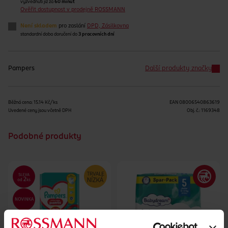
vyzvednutí již za
60 minut
Ověřit dostupnost v prodejně ROSSMANN
Není skladem
pro zaslání
DPD, Zásilkovna
standardní doba doručení do
3 pracovních dní
Pampers
Další produkty značky
Běžná cena: 15.14 Kč/ks
EAN
08006540863619
Uvedené ceny jsou včetně DPH
Obj. č.:
1169348
Podobné produkty