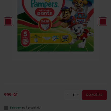
-
+
999 Kč
DO KOŠÍKU
Skladem
na 7 prodejnách