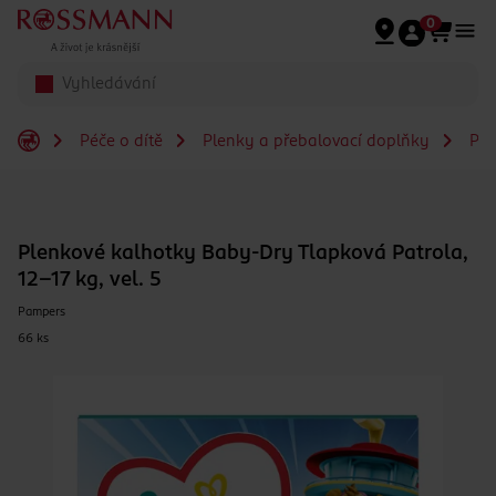
Přeskočit na hlavmní obsah
0
Péče o dítě
Plenky a přebalovací doplňky
Ple
Plenkové kalhotky Baby-Dry Tlapková Patrola,
12–17 kg, vel. 5
Pampers
66 ks