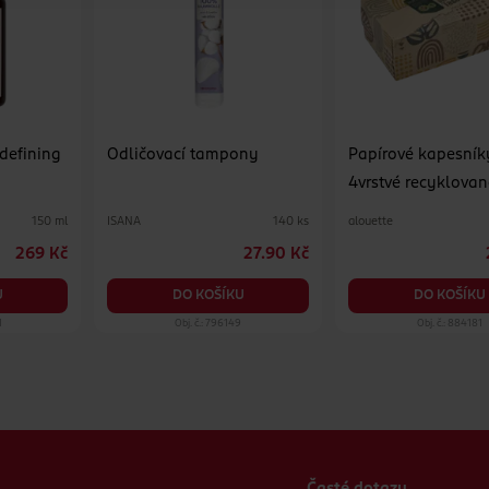
 defining
Odličovací tampony
Papírové kapesník
4vrstvé recyklovan
různé druhy
ISANA
alouette
150 ml
140 ks
269 Kč
27.90 Kč
U
DO KOŠÍKU
DO KOŠÍKU
1
Obj. č.: 796149
Obj. č.: 884181