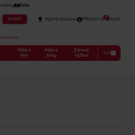
ntakty
Foto
0
Vybrat dopravu
Přihlásit se
Košík
HLEDAT
kosmetika
Péče o
Péče o
Zdravá
Více
a
tělo
zuby
výživa