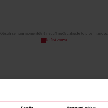
Obsah se nám momentálně nedaří načíst, zkuste to prosím znovu.
Načíst znovu
Detaily
Nastavení reklam