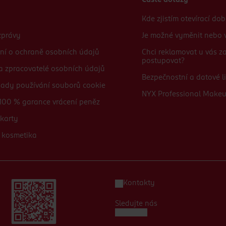
Časté dotazy
Kde zjistím otevírací do
zprávy
Je možné vyměnit nebo v
ní o ochraně osobních údajů
Chci reklamovat u vás 
postupovat?
 a zpracovatelé osobních údajů
Bezpečnostní a datové li
sady používání souborů cookie
NYX Professional Make
100 % garance vrácení peněz
karty
 kosmetika
Kontakty
Sledujte nás