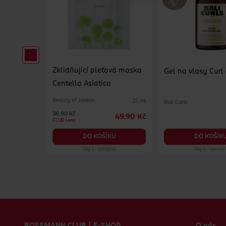
Zklidňující pleťová maska
erzální
Gel na vlasy Curl
Centella Asiatica
Beauty of Joseon
25 ml
Bali Curls
500 ml
36.90 Kč
49.90 Kč
84.90 Kč
CLUB cena
KU
DO KOŠÍK
DO KOŠÍKU
19
Obj. č.: 1205800
Obj. č.: 126466
Zápatí webu