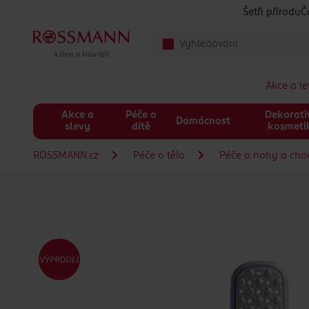
Přeskočit na hlavmní obsah
Šetři přírodu
Č
Akce a l
Akce a
Péče o
Dekorati
Domácnost
slevy
dítě
kosmeti
ROSSMANN.cz
Péče o tělo
Péče o nohy a cho