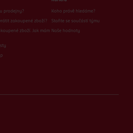
Kariéra
bu prodejny?
Koho právě hledáme?
rátit zakoupené zboží?
Staňte se součástí týmu
zakoupené zboží. Jak mám
Naše hodnoty
sty
up