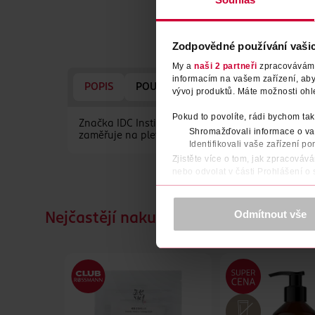
Zodpovědné používání vaši
My a
naši 2 partneři
zpracováváme 
informacím na vašem zařízení, ab
POPIS
POUŽITÍ
POČET
VÝROBCE/D
vývoj produktů. Máte možnosti ohl
Pokud to povolíte, rádi bychom tak
Značka IDC Institute spadá pod španělskou společ
Shromažďovali informace o vaš
zaměřuje na pleťovou, tělovou i dekorativní kosm
Identifikovali vaše zařízení po
Zjistěte více o tom, jak zpracováv
nebo odvolat v části Prohlášení o
K provozu stránek, personalizaci 
Více najdete v
prohlášení o ochra
Odmítnout vše
Nejčastějí nakupované společně
Děkujeme za pochopení. >
více o 