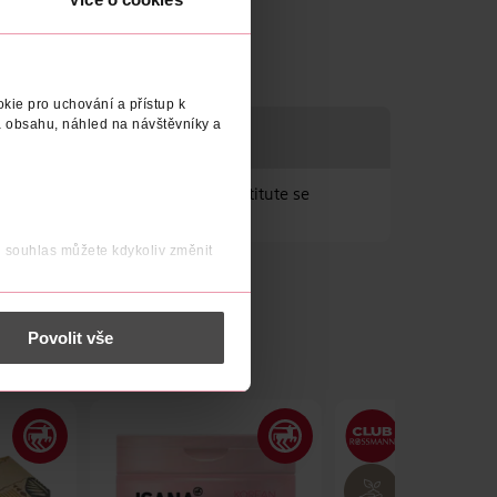
kie pro uchování a přístup k
 obsahu, náhled na návštěvníky a
m trhu již od roku 1995. IDC Institute se
j souhlas můžete kdykoliv změnit
 nést osobní údaje.
Povolit vše