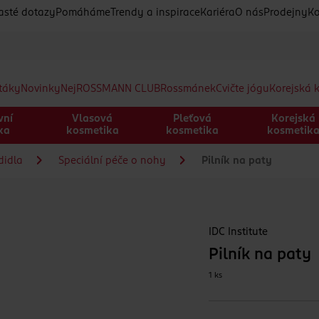
asté dotazy
Pomáháme
Trendy a inspirace
Kariéra
O nás
Prodejny
Ko
etáky
Novinky
Nej
ROSSMANN CLUB
Rossmánek
Cvičte jógu
Korejská 
vní
Vlasová
Pleťová
Korejská
ka
kosmetika
kosmetika
kosmetik
didla
Speciální péče o nohy
Pilník na paty
IDC Institute
Pilník na paty
1 ks