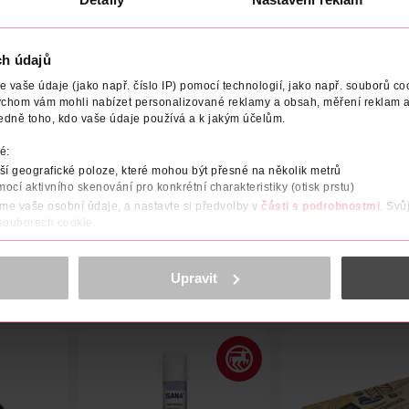
ch údajů
vaše údaje (jako např. číslo IP) pomocí technologií, jako např. souborů coo
ychom vám mohli nabízet personalizované reklamy a obsah, měření reklam a
ODAVATEL
edně toho, kdo vaše údaje používá a k jakým účelům.
é:
nost Aquarius Cosmetic, která je lídrem na španělském kosmetické
í geografické poloze, které mohou být přesné na několik metrů
etiku vysoké kvality za dostupné ceny.
mocí aktivního skenování pro konkrétní charakteristiky (otisk prstu)
áme vaše osobní údaje, a nastavte si předvolby v
části s podrobnostmi
. Svů
 souborech cookie.
obsahu a reklam, funkcí sociálních médií, analýze návštěvnosti, které mohou
ně osobních údajů.
Upravit
cookies
<