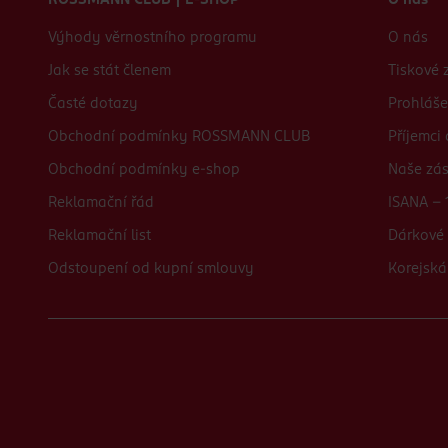
ROSSMANN CLUB | E-SHOP
O nás
Výhody věrnostního programu
O nás
Jak se stát členem
Tiskové 
Časté dotazy
Prohláše
Obchodní podmínky ROSSMANN CLUB
Příjemci
Obchodní podmínky e-shop
Naše zá
Reklamační řád
ISANA - 
Reklamační list
Dárkové 
Odstoupení od kupní smlouvy
Korejská