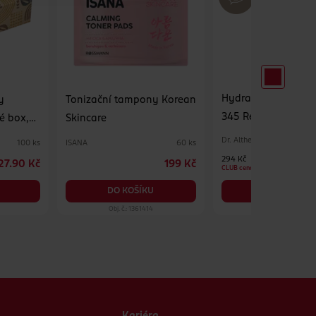
Hydratační pleťov
y
Tonizační tampony Korean
345 Relief Cream M
é box,
Skincare
Dr. Althea
ISANA
100 ks
60 ks
294 Kč
27.90 Kč
199 Kč
CLUB cena
DO KOŠÍKU
DO KOŠÍKU
Obj. č.: 1361414
Obj. č.: 1390575