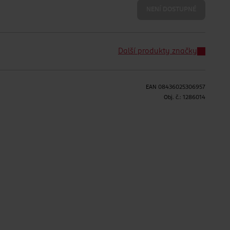
NENÍ DOSTUPNÉ
Další produkty značky
EAN
08436025306957
Obj. č.:
1286014