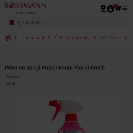
Přeskočit na hlavmní obsah
0
Domácnost
Čisticí prostředky
WC čističe
P
Pěna ve spreji Power Foam Floral Fresh
Domestos
435 ml