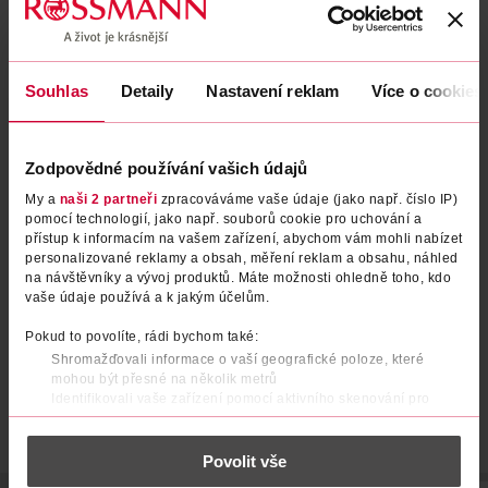
Souhlas
Detaily
Nastavení reklam
Více o cookies
Zodpovědné používání vašich údajů
My a
naši 2 partneři
zpracováváme vaše údaje (jako např. číslo IP)
Pěna ve spreji Power Foam
WC sprej Bílé květy
pomocí technologií, jako např. souborů cookie pro uchování a
Artic Fresh
přístup k informacím na vašem zařízení, abychom vám mohli nabízet
personalizované reklamy a obsah, měření reklam a obsahu, náhled
Domestos
Ambi Pur
435 ml
750 ml
na návštěvníky a vývoj produktů. Máte možnosti ohledně toho, kdo
79.90 Kč
89.90 Kč
vaše údaje používá a k jakým účelům.
DO KOŠÍKU
DO KOŠÍKU
Pokud to povolíte, rádi bychom také:
Shromažďovali informace o vaší geografické poloze, které
Obj. č.: 1237948
Obj. č.: 1391831
mohou být přesné na několik metrů
Identifikovali vaše zařízení pomocí aktivního skenování pro
konkrétní charakteristiky (otisk prstu)
Zjistěte více o tom, jak zpracováváme vaše osobní údaje, a nastavte
Povolit vše
si předvolby v
části s podrobnostmi
. Svůj souhlas můžete kdykoliv
změnit nebo odvolat v části Prohlášení o souborech cookie.