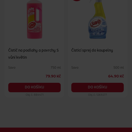
Čistič na podlahy a povrchy S
Čisticí sprej do koupelny
vůní květin
Savo
Savo
750 ml
500 ml
79.90 Kč
64.90 Kč
DO KOŠÍKU
DO KOŠÍKU
Obj. č.: 884471
Obj. č.: 1269277