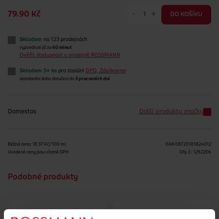
-
+
79.90 Kč
DO KOŠÍKU
Skladem
na 123 prodejnách
vyzvednutí již za
60 minut
Ověřit dostupnost v prodejně ROSSMANN
Skladem 5+ ks
pro zaslání
DPD, Zásilkovna
standardní doba doručení do
3 pracovních dní
Domestos
Další produkty značky
Běžná cena: 18.37 Kč/100 ml
EAN
08720181824012
Uvedené ceny jsou včetně DPH
Obj. č.:
1292206
Podobné produkty