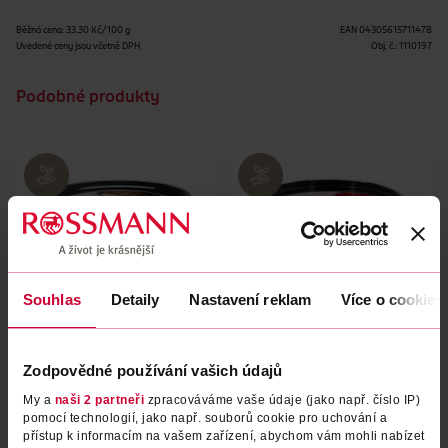
Běžná cena: 33.30 Kč/100 g
EAN
04305615711478
Uvedené ceny jsou včetně DPH
Obj. č.:
1110197
Podobné produkty
Souhlas
Detaily
Nastavení reklam
Více o cookies
Tělový peeling Coconut Rice
Tělový peeling Raspberry
Zodpovědné používání vašich údajů
Dreams
My a
naši 2 partneři
zpracováváme vaše údaje (jako např. číslo IP)
pomocí technologií, jako např. souborů cookie pro uchování a
Beauty Jar
Beauty Jar
360 g
360 g
přístup k informacím na vašem zařízení, abychom vám mohli nabízet