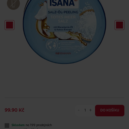
-
+
99.90 Kč
DO KOŠÍKU
Skladem
na 199 prodejnách