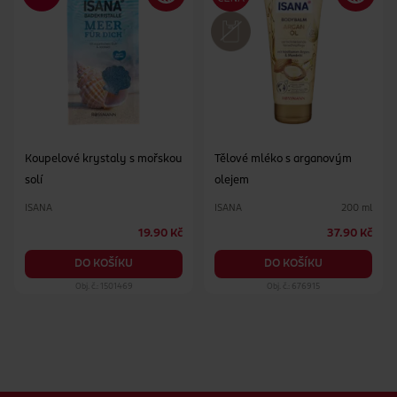
Koupelové krystaly s mořskou
Tělové mléko s arganovým
solí
olejem
ISANA
ISANA
200 ml
19.90 Kč
37.90 Kč
DO KOŠÍKU
DO KOŠÍKU
Obj. č.: 1501469
Obj. č.: 676915