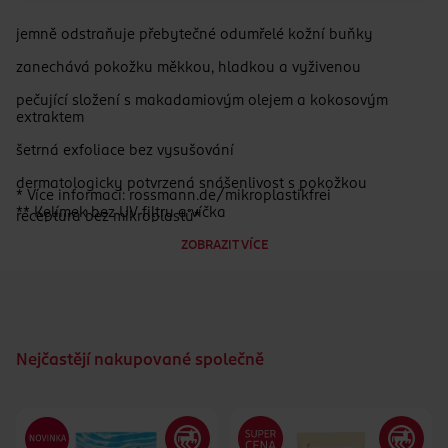
jemně odstraňuje přebytečné odumřelé kožní buňky
zanechává pokožku měkkou, hladkou a vyživenou
pečující složení s makadamiovým olejem a kokosovým
extraktem
šetrná exfoliace bez vysušování
dermatologicky potvrzená snášenlivost s pokožkou
* Více informací: rossmann.de/mikroplastikfrei
** Kelímek bez UV filtru a víčka
receptura bez mikroplastů*
ZOBRAZIT VÍCE
obal ze 100 % recyklovaného plastu**
Nejčastějí nakupované společně