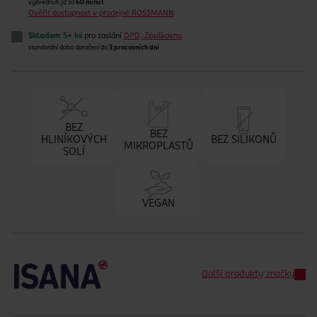
vyzvednutí již za
60 minut
Ověřit dostupnost v prodejně ROSSMANN
Skladem 5+ ks
pro zaslání
DPD, Zásilkovna
standardní doba doručení do
3 pracovních dní
BEZ
BEZ
HLINÍKOVÝCH
BEZ SILIKONŮ
MIKROPLASTŮ
SOLÍ
VEGAN
Další produkty značky