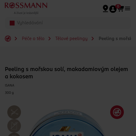
Přeskočit na hlavmní obsah
0
Péče o tělo
Tělové peelingy
Peeling s mořsko
Peeling s mořskou solí, makadamiovým olejem
a kokosem
ISANA
300 g