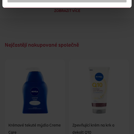
chrání nejen vás, ale i životní prostředí. Lahev je totiž z 98 %
z recyklovaného plastu. Pocit dokonale čisté a vyživené
ZOBRAZIT VÍCE
pokožky vám navíc vydrží i po osušení ručníkem. Svěřte svoje
tělo do péče kvalitní sprchové kosmetiky.
Nejčastějí nakupované společně
Krémové tekuté mýdlo Creme
Zpevňující krém na krk a
Care
dekolt Q10