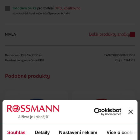
Skladem 5+ ks
pro zaslání
DPD, Zásilkovna
standardní doba doručení do
3 pracovních dní
NIVEA
Další produkty značky
Běžná cena: 19.87 Kč/100 ml
EAN
09005800223063
Uvedené ceny jsou včetně DPH
Obj. č.:
1341362
Podobné produkty
Souhlas
Detaily
Nastavení reklam
Více o cookies