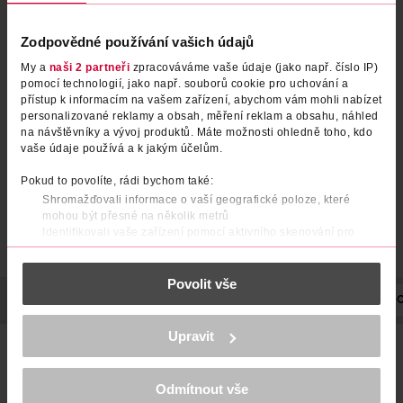
Zodpovědné používání vašich údajů
Pečující sprchový gel Creme
Sprchový gel pro muže 3v1
My a
naši 2 partneři
zpracováváme vaše údaje (jako např. číslo IP)
Soft
Whitewater
pomocí technologií, jako např. souborů cookie pro uchování a
přístup k informacím na vašem zařízení, abychom vám mohli nabízet
NIVEA
Old Spice
750 ml
1 l
personalizované reklamy a obsah, měření reklam a obsahu, náhled
na návštěvníky a vývoj produktů. Máte možnosti ohledně toho, kdo
149 Kč
279 Kč
vaše údaje používá a k jakým účelům.
DO KOŠÍKU
DO KOŠÍKU
Pokud to povolíte, rádi bychom také:
Obj. č.: 1341379
Obj. č.: 1168211
Shromažďovali informace o vaší geografické poloze, které
mohou být přesné na několik metrů
Identifikovali vaše zařízení pomocí aktivního skenování pro
konkrétní charakteristiky (otisk prstu)
Zjistěte více o tom, jak zpracováváme vaše osobní údaje, a nastavte
Povolit vše
si předvolby v
části s podrobnostmi
. Svůj souhlas můžete kdykoliv
změnit nebo odvolat v části Prohlášení o souborech cookie.
POPIS
POUŽITÍ
SLOŽENÍ
OBJEM
NÁZEV VÝROBCE/DO
K provozu stránek, personalizaci obsahu a reklam, funkcí sociálních
Upravit
médií, analýze návštěvnosti, které mohou nést osobní údaje.
Proměňte každodenní sprchu v jedinečný zážitek. Originální
Více najdete v
prohlášení o ochraně osobních údajů.
vůně krému NIVEA uvolní vaši mysl a pečující složení s
vitamíny C a E a vzácnými oleji bude hýčkat vaši pokožku,
Odmítnout vše
aniž by narušilo její přirozenou mikrobiální vrstvu. Zároveň
Děkujeme za pochopení. >
více o cookies
<