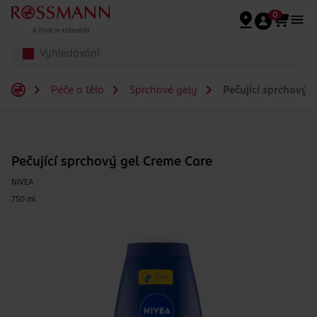
Přeskočit na hlavmní obsah
0
Péče o tělo
Sprchové gely
Pečující sprchový 
Pečující sprchový gel Creme Care
NIVEA
750 ml