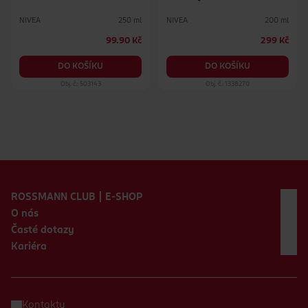
NIVEA
NIVEA
250 ml
200 ml
99.90 Kč
299 Kč
DO KOŠÍKU
DO KOŠÍKU
Obj. č.: 503143
Obj. č.: 1338270
Zápatí webu
ROSSMANN CLUB | E-SHOP
O nás
Časté dotazy
Kariéra
Kontakty