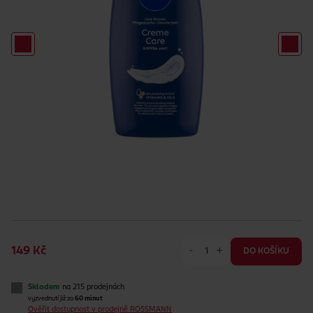
-
+
149 Kč
DO KOŠÍKU
Skladem
na 215 prodejnách
vyzvednutí již za
60 minut
Ověřit dostupnost v prodejně ROSSMANN