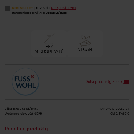
Není skladem
pro zaslání
DPD, Zásilkovna
standardní doba doručení do
3 pracovních dní
BEZ
VEGAN
MIKROPLASTŮ
Další produkty značky
Běžná cena: 6.65 Kč/10 ml
EAN
04047196059104
Uvedené ceny jsou včetně DPH
Obj. č.:
1149210
Podobné produkty