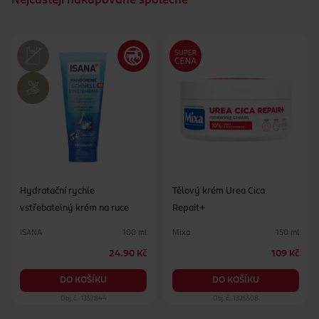
Nejčastějí nakupované společně
Hydratační rychle
Tělový krém Urea Cica
vstřebatelný krém na ruce
Repait+
ISANA
Mixa
100 ml
150 ml
24.90 Kč
109 Kč
DO KOŠÍKU
DO KOŠÍKU
Obj. č.: 1357844
Obj. č.: 1325508