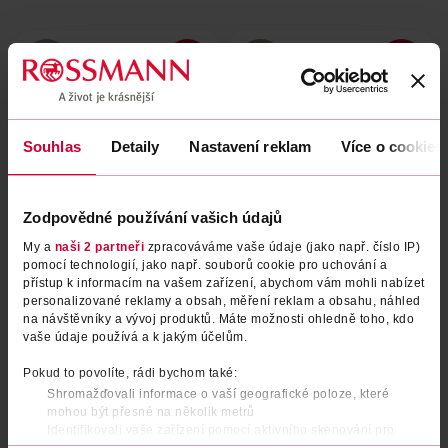
Souhlas
Detaily
Nastavení reklam
Více o cookies
Zodpovědné používání vašich údajů
My a
naši 2 partneři
zpracováváme vaše údaje (jako např. číslo IP)
Krém na nohy na zrohovatělou
Krém k redukci ztvrdlé kůže
pomocí technologií, jako např. souborů cookie pro uchování a
kůži
na nohou
přístup k informacím na vašem zařízení, abychom vám mohli nabízet
personalizované reklamy a obsah, měření reklam a obsahu, náhled
Fusswohl
Fusswohl
75 ml
75 ml
na návštěvníky a vývoj produktů. Máte možnosti ohledně toho, kdo
vaše údaje používá a k jakým účelům.
49.90 Kč
49.90 Kč
Pokud to povolíte, rádi bychom také:
DO KOŠÍKU
DO KOŠÍKU
Shromažďovali informace o vaší geografické poloze, které
Obj. č.: 811491
Obj. č.: 563833
mohou být přesné na několik metrů
Identifikovali vaše zařízení pomocí aktivního skenování pro
konkrétní charakteristiky (otisk prstu)