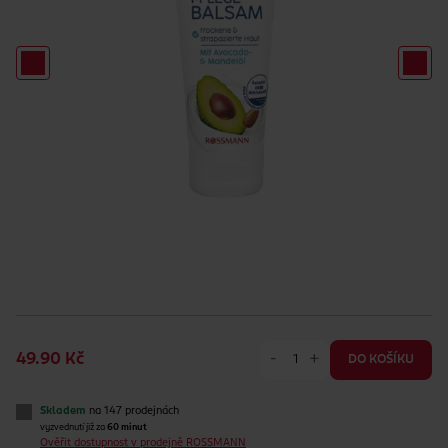
-
+
49.90 Kč
DO KOŠÍKU
Skladem
na 147 prodejnách
vyzvednutí již za
60 minut
Ověřit dostupnost v prodejně ROSSMANN