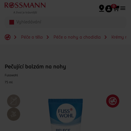
Přeskočit na hlavmní obsah
0
Péče o tělo
Péče o nohy a chodidla
Krémy na
Pečující balzám na nohy
Fusswohl
75 ml