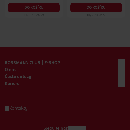
DO KOŠÍKU
DO KOŠÍKU
Obj. č.: 1049749
Obj. č.: 1383577
Zápatí webu
ROSSMANN CLUB | E-SHOP
O nás
Časté dotazy
Kariéra
Kontakty
Sledujte nás