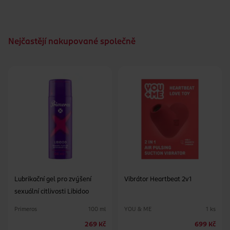
Šířka kondomu: 54 mm, délka: 190 mm
Nejčastějí nakupované společně
Lubrikační gel pro zvýšení
Vibrátor Heartbeat 2v1
sexuální citlivosti Libidoo
Primeros
YOU & ME
100 ml
1 ks
269 Kč
699 Kč