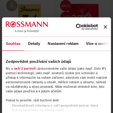
Souhlas
Detaily
Nastavení reklam
Více o cookies
Kondomy Feel Thin Regular Fit
Kondomy extra velké The King
Zodpovědné používání vašich údajů
Durex
24 ks
My a
naši 2 partneři
zpracováváme vaše údaje (jako např. číslo IP)
Primeros
12 ks
pomocí technologií, jako např. souborů cookie pro uchování a
599 Kč
269 Kč
479 Kč
přístup k informacím na vašem zařízení, abychom vám mohli nabízet
personalizované reklamy a obsah, měření reklam a obsahu, náhled
DO KOŠÍKU
DO KOŠÍKU
na návštěvníky a vývoj produktů. Máte možnosti ohledně toho, kdo
vaše údaje používá a k jakým účelům.
Obj. č.: 1084177
Obj. č.: 1292718
Pokud to povolíte, rádi bychom také:
Shromažďovali informace o vaší geografické poloze, které
mohou být přesné na několik metrů