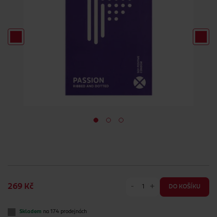
-
+
269 Kč
DO KOŠÍKU
Skladem
na 174 prodejnách