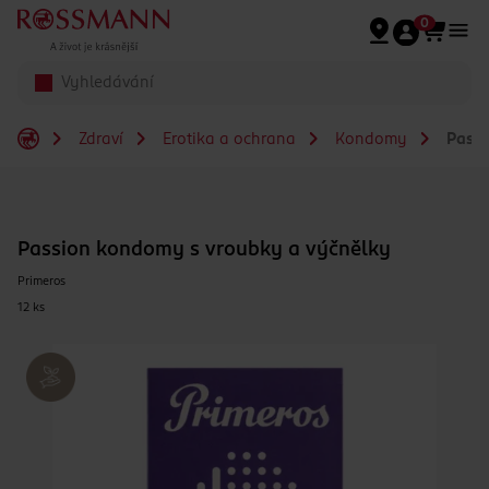
Přeskočit na hlavmní obsah
0
Zdraví
Erotika a ochrana
Kondomy
Passi
Passion kondomy s vroubky a výčnělky
Primeros
12 ks