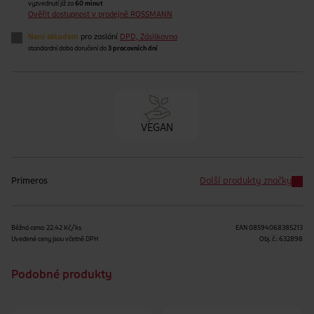
vyzvednutí již za
60 minut
Ověřit dostupnost v prodejně ROSSMANN
Není skladem
pro zaslání
DPD, Zásilkovna
standardní doba doručení do
3 pracovních dní
VEGAN
Primeros
Další produkty značky
Běžná cena: 22.42 Kč/ks
EAN
08594068385213
Uvedené ceny jsou včetně DPH
Obj. č.:
632898
Podobné produkty