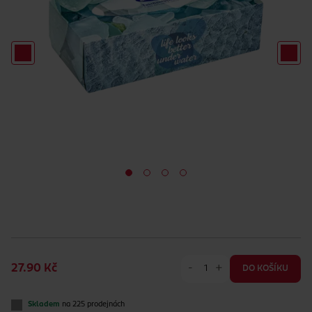
-
+
27.90 Kč
DO KOŠÍKU
Skladem
na 225 prodejnách