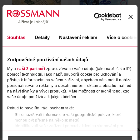
Souhlas
Detaily
Nastavení reklam
Více o cookies
Papírové kapesníky 4vrstvé
Papírové kapesníky 4vrstvé,
recyklované box, různé druhy
různé druhy 15 x 10
Zodpovědné používání vašich údajů
alouette
alouette
100 ks
15 ks
My a
naši 2 partneři
zpracováváme vaše údaje (jako např. číslo IP)
27.90 Kč
39.90 Kč
pomocí technologií, jako např. souborů cookie pro uchování a
přístup k informacím na vašem zařízení, abychom vám mohli nabízet
DO KOŠÍKU
DO KOŠÍKU
personalizované reklamy a obsah, měření reklam a obsahu, náhled
na návštěvníky a vývoj produktů. Máte možnosti ohledně toho, kdo
Obj. č.: 884181
Obj. č.: 496216
vaše údaje používá a k jakým účelům.
Pokud to povolíte, rádi bychom také:
Shromažďovali informace o vaší geografické poloze, které
mohou být přesné na několik metrů
Identifikovali vaše zařízení pomocí aktivního skenování pro
POPIS
SLOŽENÍ
POČET
VYROBENO V
VÝROBCE/DODA
konkrétní charakteristiky (otisk prstu)
Zjistěte více o tom, jak zpracováváme vaše osobní údaje, a nastavte