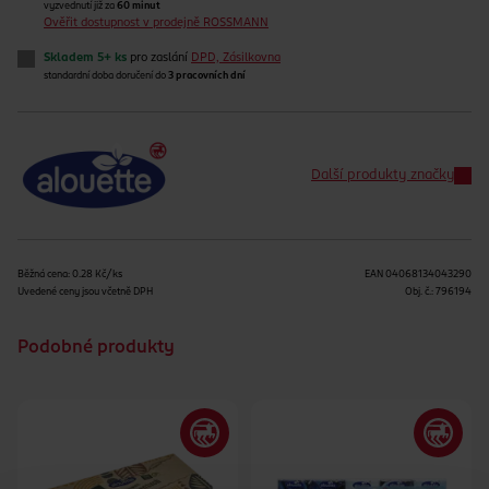
vyzvednutí již za
60 minut
Ověřit dostupnost v prodejně ROSSMANN
Skladem 5+ ks
pro zaslání
DPD, Zásilkovna
standardní doba doručení do
3 pracovních dní
Další produkty značky
Běžná cena: 0.28 Kč/ks
EAN
04068134043290
Uvedené ceny jsou včetně DPH
Obj. č.:
796194
Podobné produkty