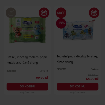
Toaletní papír dětský 3vrstvý,
Dětský vlhčený toaletní papír
různé druhy
multipack, různé druhy
alouette
144 m
alouette
240 ks
79.90 Kč
99.90 Kč
64.90 Kč
DO KOŠÍKU
DO KOŠÍKU
Obj. č.: 581349
Obj. č.: 292696