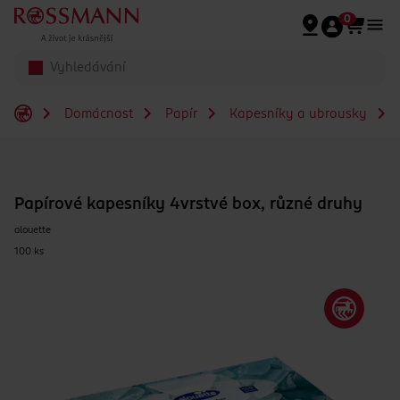
Přeskočit na hlavmní obsah
0
Domácnost
Papír
Kapesníky a ubrousky
Papírové kapesníky 4vrstvé box, různé druhy
alouette
100 ks