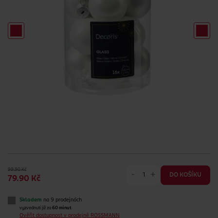
99.90 Kč
-
+
DO KOŠÍKU
79.90 Kč
Skladem
na 9 prodejnách
vyzvednutí již za
60 minut
Ověřit dostupnost v prodejně ROSSMANN