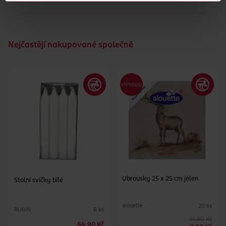
Nejčastějí nakupované společně
Ubrousky 25 x 25 cm jelen
Stolní svíčky bílé
alouette
20 ks
RUBIN
8 ks
24.90 Kč
64.90 Kč