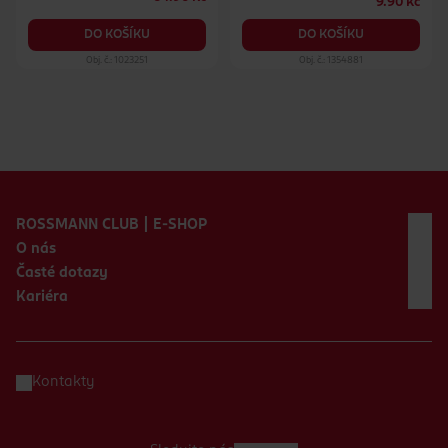
9.90 Kč
DO KOŠÍKU
DO KOŠÍKU
Obj. č.: 1023251
Obj. č.: 1354881
Zápatí webu
ROSSMANN CLUB | E-SHOP
O nás
Časté dotazy
Kariéra
Kontakty