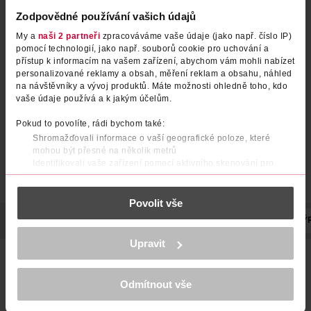
Zodpovědné používání vašich údajů
My a
naši 2 partneři
zpracováváme vaše údaje (jako např. číslo IP)
pomocí technologií, jako např. souborů cookie pro uchování a
přístup k informacím na vašem zařízení, abychom vám mohli nabízet
personalizované reklamy a obsah, měření reklam a obsahu, náhled
na návštěvníky a vývoj produktů. Máte možnosti ohledně toho, kdo
vaše údaje používá a k jakým účelům.
Pokud to povolíte, rádi bychom také:
Shromažďovali informace o vaší geografické poloze, které
mohou být přesné na několik metrů
Identifikovali vaše zařízení pomocí aktivního skenování pro
konkrétní charakteristiky (otisk prstu)
Zjistěte více o tom, jak zpracováváme vaše osobní údaje, a nastavte
Povolit vše
si předvolby v
části s podrobnostmi
. Svůj souhlas můžete kdykoliv
změnit nebo odvolat v části Prohlášení o souborech cookie.
POPIS
POČET
NÁZEV VÝROBCE/DODAVATELE
ADRESA VÝ
K provozu stránek, personalizaci obsahu a reklam, funkcí sociálních
Upravit
médií, analýze návštěvnosti, které mohou nést osobní údaje.
Balení 16 kusů vánočních ozdob v matném a lesklém
Více najdete v
prohlášení o ochraně osobních údajů.
provedení.
Odmítnout vše
Děkujeme za pochopení. >
více o cookies
<
Ozdoby bílé 3,5 cm 16 ks