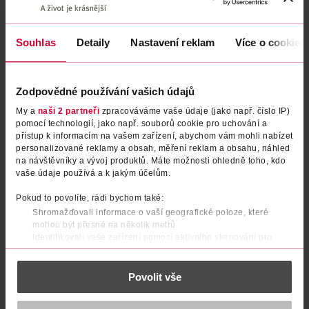
Souhlas
Detaily
Nastavení reklam
Více o cookies
Zodpovědné používání vašich údajů
My a
naši 2 partneři
zpracováváme vaše údaje (jako např. číslo IP)
pomocí technologií, jako např. souborů cookie pro uchování a
přístup k informacím na vašem zařízení, abychom vám mohli nabízet
Ovocná kašička s cereáliemi
Ovocná kašička s cereáliemi
personalizované reklamy a obsah, měření reklam a obsahu, náhled
na návštěvníky a vývoj produktů. Máte možnosti ohledně toho, kdo
jablko a borůvka
mix ovoce
vaše údaje používá a k jakým účelům.
Sunar
Sunar
120 g
120 g
Pokud to povolíte, rádi bychom také:
22.90 Kč
22.90 Kč
Shromažďovali informace o vaší geografické poloze, které
mohou být přesné na několik metrů
DO KOŠÍKU
DO KOŠÍKU
Identifikovali vaše zařízení pomocí aktivního skenování pro
konkrétní charakteristiky (otisk prstu)
Obj. č.: 574563
Obj. č.: 574549
Zjistěte více o tom, jak zpracováváme vaše osobní údaje, a nastavte
Povolit vše
si předvolby v
části s podrobnostmi
. Svůj souhlas můžete kdykoliv
změnit nebo odvolat v části Prohlášení o souborech cookie.