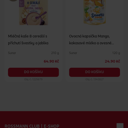
Mléčná kaše 8 cereálií s
Ovocná kapsička Mango,
příchutí švestky a jablka
kokosové mléko a ovesné
vločky
Sunar
Sunar
210 g
120 g
64.90 Kč
24.90 Kč
DO KOŠÍKU
DO KOŠÍKU
Obj. č.: 1225679
Obj. č.: 1345827
Zápatí webu
ROSSMANN CLUB | E-SHOP