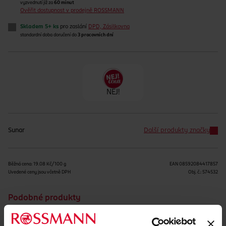
vyzvednutí již za
60 minut
Ověřit dostupnost v prodejně ROSSMANN
Skladem 5+ ks
pro zaslání
DPD, Zásilkovna
standardní doba doručení do
3 pracovních dní
NEJ!
Sunar
Další produkty značky
Běžná cena: 19.08 Kč/100 g
EAN
08592084417857
Uvedené ceny jsou včetně DPH
Obj. č.:
574532
Podobné produkty