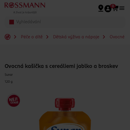
Přeskočit na hlavmní obsah
0
Péče o dítě
Dětská výživa a nápoje
Ovocné př
Ovocná kašička s cereáliemi jablko a broskev
Sunar
120 g