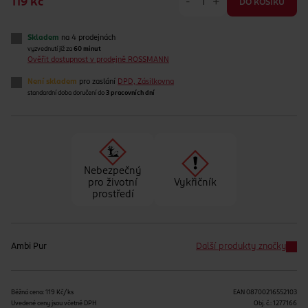
-
+
119 Kč
DO KOŠÍKU
Skladem
na 4 prodejnách
vyzvednutí již za
60 minut
Ověřit dostupnost v prodejně ROSSMANN
Není skladem
pro zaslání
DPD, Zásilkovna
standardní doba doručení do
3 pracovních dní
Nebezpečný
pro životní
Vykřičník
prostředí
Ambi Pur
Další produkty značky
Běžná cena: 119 Kč/ks
EAN
08700216552103
Uvedené ceny jsou včetně DPH
Obj. č.:
1277166