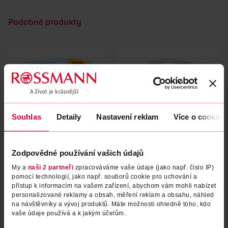
Podobné produkty
Souhlas
Detaily
Nastavení reklam
Více o cookies
Zodpovědné používání vašich údajů
Osvěžovač vzduchu Bathroom
Osvěžovač vzduchu do
My a
naši 2 partneři
zpracováváme vaše údaje (jako např. číslo IP)
Cotton Fresh 2 ks
koupelny Spring Awakening
pomocí technologií, jako např. souborů cookie pro uchování a
přístup k informacím na vašem zařízení, abychom vám mohli nabízet
Ambi Pur
Ambi Pur
16 ml
1 ks
personalizované reklamy a obsah, měření reklam a obsahu, náhled
169 Kč
119 Kč
na návštěvníky a vývoj produktů. Máte možnosti ohledně toho, kdo
vaše údaje používá a k jakým účelům.
DO KOŠÍKU
DO KOŠÍKU
Obj. č.: 1098136
Obj. č.: 1143225