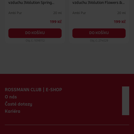
vzduchu 3Volution Spring
vzduchu 3Volution Flowers &
Awakening
Spring
Ambi Pur
Ambi Pur
20 ml
20 ml
199 Kč
199 Kč
DO KOŠÍKU
DO KOŠÍKU
Obj. č.: 1098112
Obj. č.: 274029
Zápatí webu
ROSSMANN CLUB | E-SHOP
O nás
Časté dotazy
Kariéra