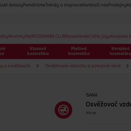
asté dotazy
Pomáháme
Trendy a inspirace
Kariéra
O nás
Prodejny
Ko
etáky
Novinky
Nej
ROSSMANN CLUB
Rossmánek
Cvičte jógu
Korejská 
vní
Vlasová
Pleťová
Korejská
ka
kosmetika
kosmetika
kosmetik
ky a osvěžovače
Osvěžovače vzduchu a pokojové vůně
ISANA
Osvěžovač vzd
200 ml