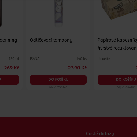
 defining
Odličovací tampony
Papírové kapesník
4vrstvé recyklovan
různé druhy
ISANA
alouette
150 ml
140 ks
269 Kč
27.90 Kč
U
DO KOŠÍKU
DO KOŠÍKU
1
Obj. č.: 796149
Obj. č.: 884181
Časté dotazy