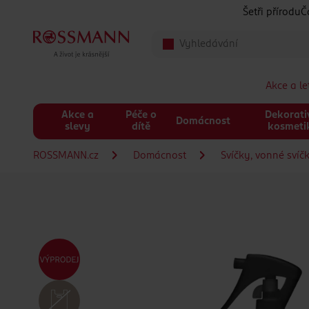
Přeskočit na hlavmní obsah
Šetři přírodu
Č
Akce a l
Akce a
Péče o
Dekorati
Domácnost
slevy
dítě
kosmeti
ROSSMANN.cz
Domácnost
Svíčky, vonné svíč