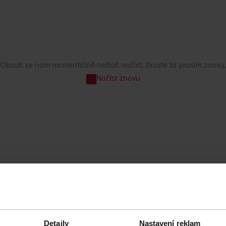
Obsah se nám momentálně nedaří načíst, zkuste to prosím znovu.
Načíst znovu
Detaily
Nastavení reklam