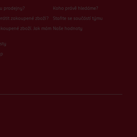
bu prodejny?
Koho právě hledáme?
rátit zakoupené zboží?
Staňte se součástí týmu
zakoupené zboží. Jak mám
Naše hodnoty
sty
up