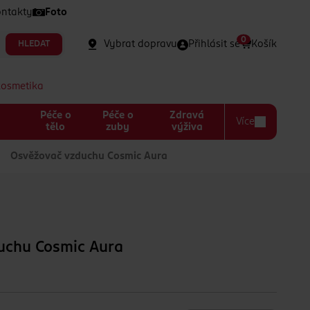
ntakty
Foto
0
Vybrat dopravu
Přihlásit se
Košík
HLEDAT
kosmetika
Péče o
Péče o
Zdravá
Více
a
tělo
zuby
výživa
Osvěžovač vzduchu Cosmic Aura
uchu Cosmic Aura