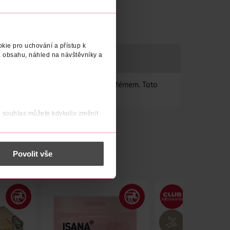
kie pro uchování a přístup k
 obsahu, náhled na návštěvníky a
 inspirované vaším oblíbeným parfémem. Tato
j souhlas můžete kdykoliv změnit
 nést osobní údaje.
Povolit vše