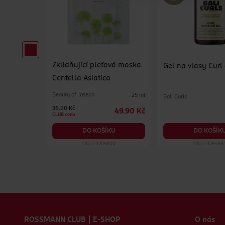
Zklidňující pleťová maska
pro muže
Gel na vlasy Curl
Centella Asiatica
Beauty of Joseon
25 ml
Bali Curls
65 ml
36.90 Kč
49.90 Kč
129 Kč
CLUB cena
KU
DO KOŠÍK
DO KOŠÍKU
99
Obj. č.: 1205800
Obj. č.: 126466
Zápatí webu
ROSSMANN CLUB | E-SHOP
O nás