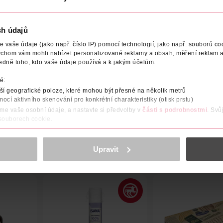
ch údajů
vaše údaje (jako např. číslo IP) pomocí technologií, jako např. souborů coo
ychom vám mohli nabízet personalizované reklamy a obsah, měření reklam a
ENO V
VÝROBCE/DODAVATEL
edně toho, kdo vaše údaje používá a k jakým účelům.
é:
jasmínu, ambry a dřevitých tónů naší řady ISANA COSMIC AURA –
í geografické poloze, které mohou být přesné na několik metrů
mocí aktivního skenování pro konkrétní charakteristiky (otisk prstu)
áme vaše osobní údaje, a nastavte si předvolby v
části s podrobnostmi
. Svů
 souborech cookie.
obsahu a reklam, funkcí sociálních médií, analýze návštěvnosti, které mohou
ně osobních údajů.
Upravit
cookies
<