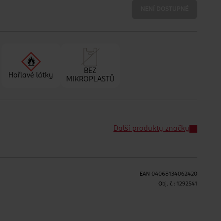
NENÍ DOSTUPNÉ
BEZ
Hořlavé látky
MIKROPLASTŮ
Další produkty značky
EAN
04068134062420
Obj. č.:
1292541