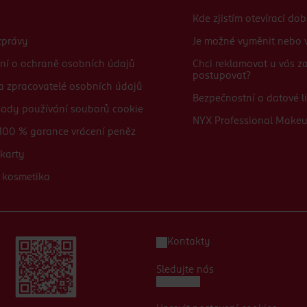
Kde zjistím otevírací do
zprávy
Je možné vyměnit nebo v
ní o ochraně osobních údajů
Chci reklamovat u vás 
postupovat?
 a zpracovatelé osobních údajů
Bezpečnostní a datové li
sady používání souborů cookie
NYX Professional Make
100 % garance vrácení peněz
karty
 kosmetika
Kontakty
Sledujte nás