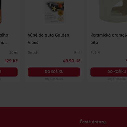
ckého
Vůně do auta Golden
Keramická aroma
chu
Vibes
bílá
Domol
RUBIN
20 ml
9 ml
129 Kč
49.90 Kč
U
DO KOŠÍKU
DO KOŠÍKU
2
Obj. č.: 1535426
Obj. č.: 1356106
Časté dotazy