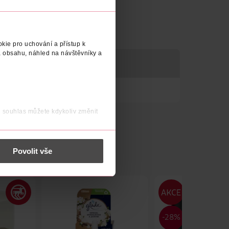
kie pro uchování a přístup k
 obsahu, náhled na návštěvníky a
vláštní atmosféru.
j souhlas můžete kdykoliv změnit
 nést osobní údaje.
Povolit vše