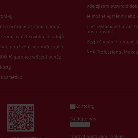
Kde zjistím otevírací do
zprávy
Je možné vyměnit nebo v
ní o ochraně osobních údajů
Chci reklamovat u vás 
postupovat?
 a zpracovatelé osobních údajů
Bezpečnostní a datové li
sady používání souborů cookie
NYX Professional Make
100 % garance vrácení peněz
karty
 kosmetika
Kontakty
Sledujte nás
Upravit nastavení cookies