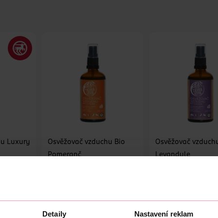
hu Luxury
Osvěžovač vzduchu Bio
Osvěžovač vzduch
Pomeranč
Levandule
Tierra Verde
Tierra Verde
100 ml
100 ml
149 Kč
139 Kč
U
DO KOŠÍKU
DO KOŠÍKU
6
Obj. č.: 1383225
Obj. č.: 1383218
Detaily
Nastavení reklam