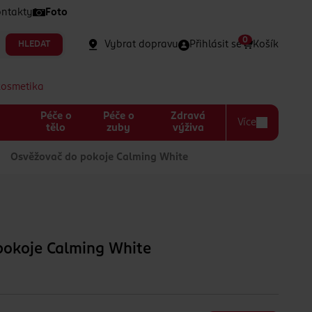
ntakty
Foto
0
Vybrat dopravu
Přihlásit se
Košík
HLEDAT
kosmetika
Péče o
Péče o
Zdravá
Více
a
tělo
zuby
výživa
Osvěžovač do pokoje Calming White
pokoje Calming White