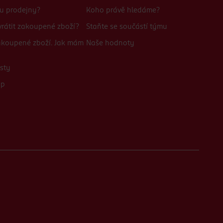
bu prodejny?
Koho právě hledáme?
rátit zakoupené zboží?
Staňte se součástí týmu
zakoupené zboží. Jak mám
Naše hodnoty
sty
up