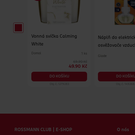
Vonná svíčka Calming
červená
Náplň do elektri
White
osvěžovače vzdu
Mandarin
Domol
1 ks
Glade
1 ks
69.90 Kč
29.90 Kč
49.90 Kč
KU
DO KOŠÍK
DO KOŠÍKU
43
Obj. č.: 1279283
Obj. č.: 149268
Zápatí webu
ROSSMANN CLUB | E-SHOP
O nás