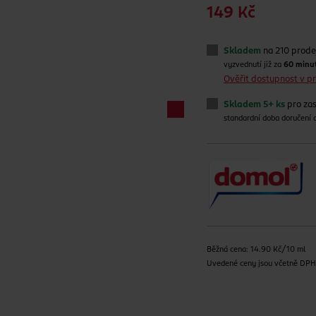
149 Kč
Skladem
na 210 prode
vyzvednutí již za
60 minu
Ověřit dostupnost v 
Skladem 5+ ks
pro zas
standardní doba doručení
Běžná cena: 14.90 Kč/10 ml
Uvedené ceny jsou včetně DP