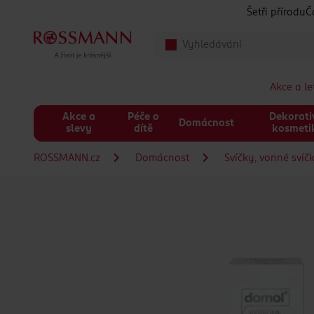
Přeskočit na hlavmní obsah
Šetři přírodu
Č
Akce a l
Akce a
Péče o
Dekorati
Domácnost
slevy
dítě
kosmeti
ROSSMANN.cz
Domácnost
Svíčky, vonné svíč