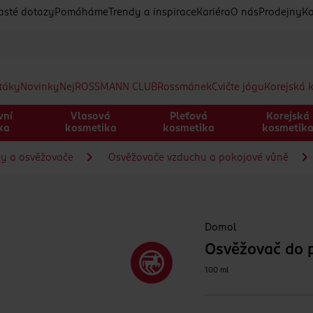
asté dotazy
Pomáháme
Trendy a inspirace
Kariéra
O nás
Prodejny
Ko
etáky
Novinky
Nej
ROSSMANN CLUB
Rossmánek
Cvičte jógu
Korejská 
vní
Vlasová
Pleťová
Korejská
ka
kosmetika
kosmetika
kosmetik
ky a osvěžovače
Osvěžovače vzduchu a pokojové vůně
Domol
Osvěžovač do 
100 ml