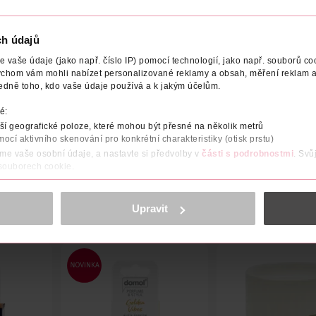
ch údajů
vaše údaje (jako např. číslo IP) pomocí technologií, jako např. souborů coo
ychom vám mohli nabízet personalizované reklamy a obsah, měření reklam a
edně toho, kdo vaše údaje používá a k jakým účelům.
M
VÝROBCE/DODAVATEL
é:
bouzí. S osvěžovači Domol se stylovou vůní vytvoříte u vás doma z
í geografické poloze, které mohou být přesné na několik metrů
mocí aktivního skenování pro konkrétní charakteristiky (otisk prstu)
áme vaše osobní údaje, a nastavte si předvolby v
části s podrobnostmi
. Svů
 souborech cookie.
obsahu a reklam, funkcí sociálních médií, analýze návštěvnosti, které mohou
ně osobních údajů.
Upravit
cookies
<