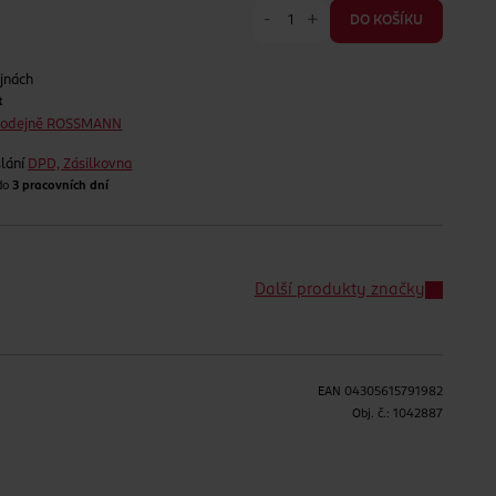
-
+
DO KOŠÍKU
jnách
t
prodejně ROSSMANN
lání
DPD, Zásilkovna
 do
3 pracovních dní
Další produkty značky
EAN
04305615791982
H
Obj. č.:
1042887