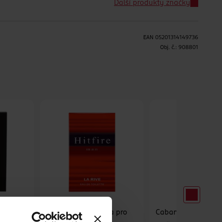
Další produkty značky
EAN
05201314149736
H
Obj. č.:
908801
oda pro
Hitfire toaletní voda pro
Cabana toaletní vo