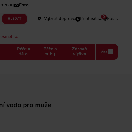
ntakty
Foto
0
Vybrat dopravu
Přihlásit se
Košík
HLEDAT
kosmetika
Péče o
Péče o
Zdravá
Více
a
tělo
zuby
výživa
tní voda pro muže