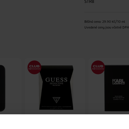
STR8
Běžná cena: 29.90 Kč/10 ml
Uvedené ceny jsou včetně DP
Seductive toaletní voda
For Him toaletní v
í voda