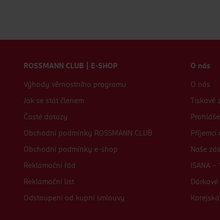
Zápatí webu
ROSSMANN CLUB | E-SHOP
O nás
Výhody věrnostního programu
O nás
Jak se stát členem
Tiskové 
Časté dotazy
Prohláše
Obchodní podmínky ROSSMANN CLUB
Příjemci
Obchodní podmínky e-shop
Naše zá
Reklamační řád
ISANA - 
Reklamační list
Dárkové 
Odstoupení od kupní smlouvy
Korejská