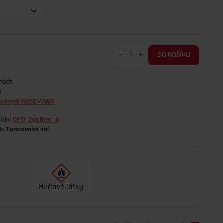
-
+
DO KOŠÍKU
jnách
t
prodejně ROSSMANN
lání
DPD, Zásilkovna
 do
3 pracovních dní
Hořlavé látky