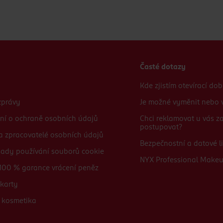
Časté dotazy
Kde zjistím otevírací do
zprávy
Je možné vyměnit nebo v
ní o ochraně osobních údajů
Chci reklamovat u vás 
postupovat?
 a zpracovatelé osobních údajů
Bezpečnostní a datové li
sady používání souborů cookie
NYX Professional Make
100 % garance vrácení peněz
karty
 kosmetika