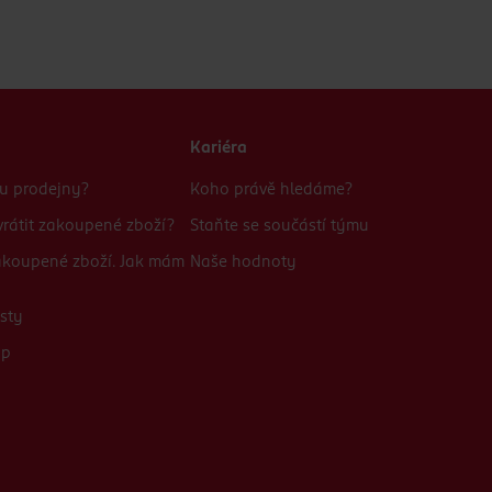
Kariéra
bu prodejny?
Koho právě hledáme?
rátit zakoupené zboží?
Staňte se součástí týmu
zakoupené zboží. Jak mám
Naše hodnoty
sty
up