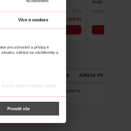
muže
muže
50 ml
LA RIVE
LA RIVE
90 ml
Více o cookies
699 Kč
259 Kč
DO KOŠÍKU
DO KOŠÍKU
Obj. č.: 654807
Obj. č.: 654746
kie pro uchování a přístup k
 obsahu, náhled na návštěvníky a
NÁZEV VÝROBCE/DODAVATELE
ADRESA VÝROBCE/DODA
j souhlas můžete kdykoliv změnit
h tónů, které podtrhnou tvůj charakter a
 nést osobní údaje.
Povolit vše