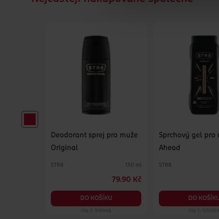
 muže 3v1
Deodorant sprej pro muže
Sprchový gel pro
Original
Ahead
STR8
STR8
300 ml
150 ml
22.90 Kč
79.90 Kč
KU
DO KOŠÍKU
DO KOŠÍK
96
Obj. č.: 910446
Obj. č.: 125355