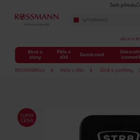
Přeskočit na hlavmní obsah
Šetři přírodu
Č
Akce a l
Akce a
Péče o
Dekorati
Domácnost
slevy
dítě
kosmeti
ROSSMANN.cz
Péče o tělo
Vůně a parfémy