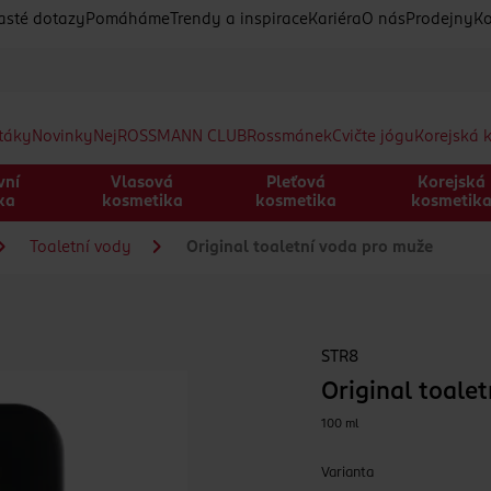
asté dotazy
Pomáháme
Trendy a inspirace
Kariéra
O nás
Prodejny
Ko
etáky
Novinky
Nej
ROSSMANN CLUB
Rossmánek
Cvičte jógu
Korejská 
vní
Vlasová
Pleťová
Korejská
ka
kosmetika
kosmetika
kosmetik
Toaletní vody
Original toaletní voda pro muže
STR8
Original toale
100 ml
Varianta