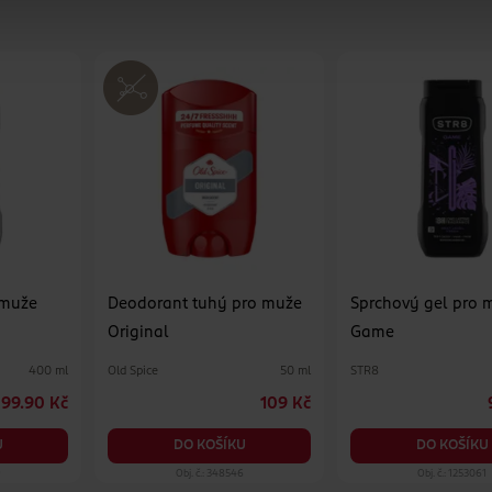
 muže
Deodorant tuhý pro muže
Sprchový gel pro 
Original
Game
Old Spice
STR8
400 ml
50 ml
99.90 Kč
109 Kč
U
DO KOŠÍKU
DO KOŠÍKU
9
Obj. č.: 348546
Obj. č.: 1253061