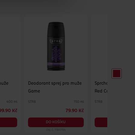
muže
Deodorant sprej pro muže
Sprchový gel pro 
Game
Red Code
STR8
STR8
400 ml
150 ml
99.90 Kč
79.90 Kč
9
DO KOŠÍKU
DO KOŠÍKU
Obj. č.: 1180794
Obj. č.: 1253542