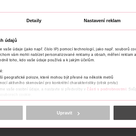
pro muže
muže
Guess
Karl Lagerfeld
50 ml
100 ml
559 Kč
449 Kč
Detaily
Nastavení reklam
799 Kč
299 Kč
CLUB cena
CLUB cena
U
DO KOŠÍKU
DO KOŠÍKU
5
Obj. č.: 289863
Obj. č.: 973946
ch údajů
vaše údaje (jako např. číslo IP) pomocí technologií, jako např. souborů coo
ychom vám mohli nabízet personalizované reklamy a obsah, měření reklam a
edně toho, kdo vaše údaje používá a k jakým účelům.
é:
í geografické poloze, které mohou být přesné na několik metrů
NÍ
UPOZORNĚNÍ
TYP VŮNĚ
URČENO PRO
OBJEM
mocí aktivního skenování pro konkrétní charakteristiky (otisk prstu)
áme vaše osobní údaje, a nastavte si předvolby v
části s podrobnostmi
. Svů
 dá sebejistotu v každé situaci. Objev spojení svěžích a kořeněnýc
 souborech cookie.
obsahu a reklam, funkcí sociálních médií, analýze návštěvnosti, které mohou
ně osobních údajů.
Upravit
cookies
<