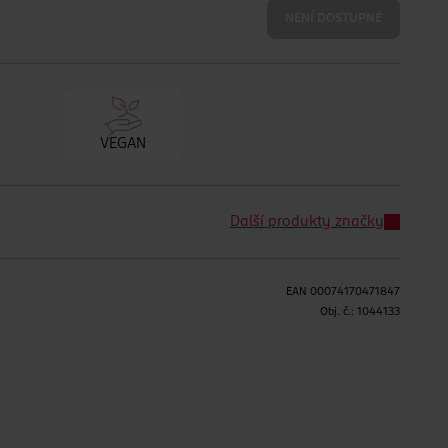
NENÍ DOSTUPNÉ
VEGAN
Další produkty značky
EAN
00074170471847
Obj. č.:
1044133