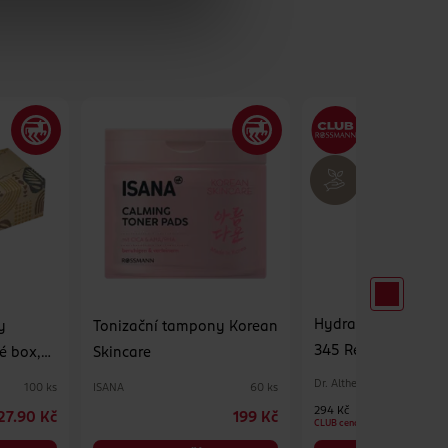
Hydratační pleťov
y
Tonizační tampony Korean
345 Relief Cream M
é box,
Skincare
Dr. Althea
ISANA
100 ks
60 ks
294 Kč
27.90 Kč
199 Kč
CLUB cena