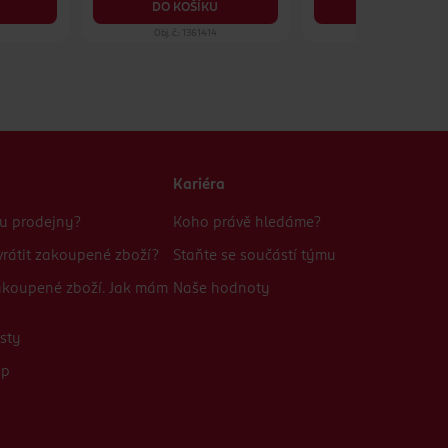
DO KOŠÍKU
DO KOŠÍKU
Obj. č.: 1361414
Obj. č.: 1390575
Kariéra
bu prodejny?
Koho právě hledáme?
rátit zakoupené zboží?
Staňte se součástí týmu
zakoupené zboží. Jak mám
Naše hodnoty
sty
up