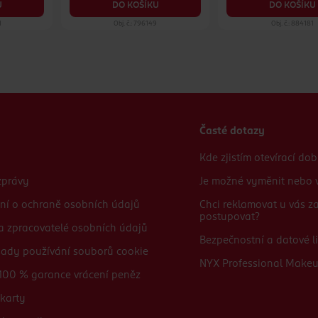
U
DO KOŠÍKU
DO KOŠÍKU
1
Obj. č.: 796149
Obj. č.: 884181
Časté dotazy
Kde zjistím otevírací do
zprávy
Je možné vyměnit nebo v
ní o ochraně osobních údajů
Chci reklamovat u vás 
postupovat?
 a zpracovatelé osobních údajů
Bezpečnostní a datové li
sady používání souborů cookie
NYX Professional Make
100 % garance vrácení peněz
karty