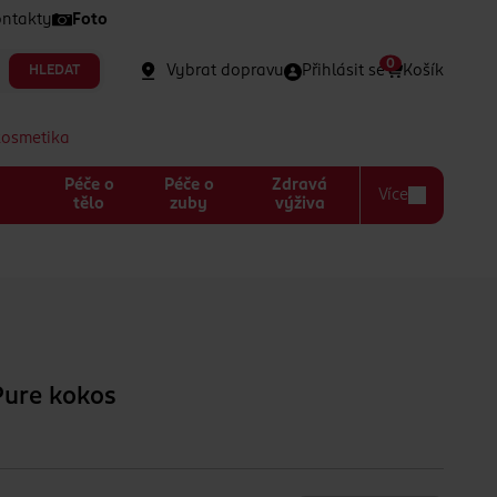
ntakty
Foto
0
Vybrat dopravu
Přihlásit se
Košík
HLEDAT
kosmetika
Péče o
Péče o
Zdravá
Více
a
tělo
zuby
výživa
Pure kokos