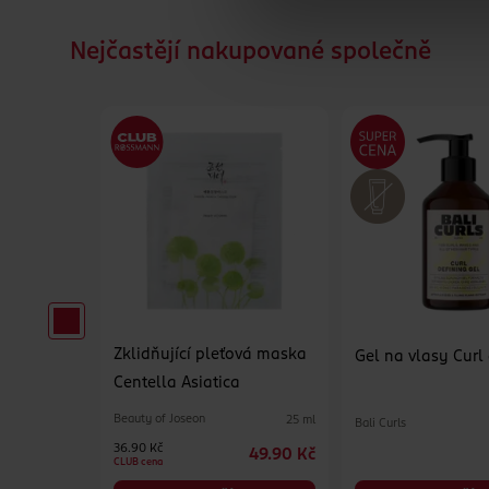
Nejčastějí nakupované společně
Zklidňující pleťová maska
erzální
Gel na vlasy Curl
Centella Asiatica
Beauty of Joseon
25 ml
Bali Curls
500 ml
36.90 Kč
49.90 Kč
84.90 Kč
CLUB cena