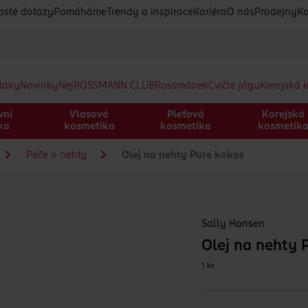
asté dotazy
Pomáháme
Trendy a inspirace
Kariéra
O nás
Prodejny
Ko
etáky
Novinky
Nej
ROSSMANN CLUB
Rossmánek
Cvičte jógu
Korejská 
vní
Vlasová
Pleťová
Korejská
ka
kosmetika
kosmetika
kosmetik
Péče o nehty
Olej na nehty Pure kokos
Sally Hansen
Olej na nehty 
1 ks