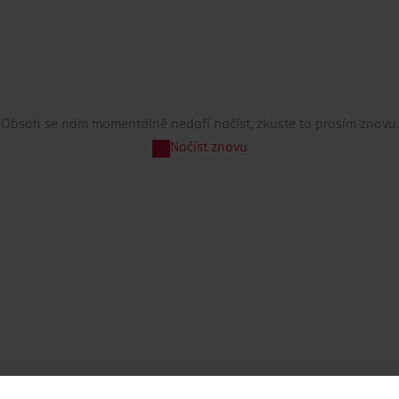
Obsah se nám momentálně nedaří načíst, zkuste to prosím znovu.
Načíst znovu