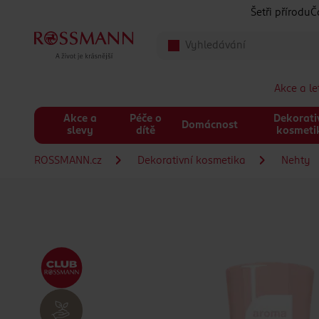
Přeskočit na hlavmní obsah
Šetři přírodu
Č
Akce a l
Akce a
Péče o
Dekorati
Domácnost
slevy
dítě
kosmeti
ROSSMANN.cz
Dekorativní kosmetika
Nehty