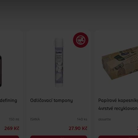
 defining
Odličovací tampony
Papírové kapesník
4vrstvé recyklovan
různé druhy
ISANA
alouette
150 ml
140 ks
269 Kč
27.90 Kč