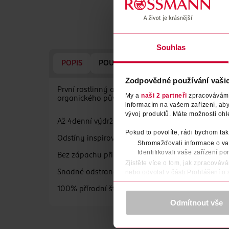
Souhlas
POPIS
POUŽITÍ
SLOŽENÍ
EFEKT
Zodpovědné používání vaši
První rostlinný a 100% veganský lak pro eco-chic
My a
naši 2 partneři
zpracováváme 
organického původu bez agresivních složek a roz
informacím na vašem zařízení, ab
vývoj produktů. Máte možnosti ohl
Až 4denní výdrž
Pokud to povolíte, rádi bychom tak
Odstíny inspirované přírodou
Shromažďovali informace o vaš
Identifikovali vaše zařízení po
Bez zápachu při aplikaci
Zjistěte více o tom, jak zpracováv
nebo odvolat v části Prohlášení o
Snadné odstranění
100% přírodní štěteček
K provozu stránek, personalizaci 
Více najdete v
prohlášení o ochra
Odmítnout vše
Děkujeme za pochopení. >
více o 