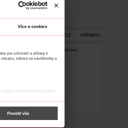
Více o cookies
ADRESA VÝROBCE/DODAVATELE
VÝROBCE/DODAVATEL
 (25 – 45 let). Výjimečně šetrné složení
kie pro uchování a přístup k
 Bezstarostný 1krokový systém.
 obsahu, náhled na návštěvníky a
j souhlas můžete kdykoliv změnit
 nést osobní údaje.
Povolit vše