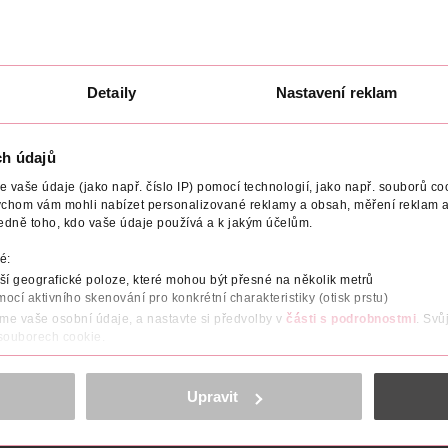
Detaily
Nastavení reklam
PEČUJÍCÍ ÚČINEK
POČET
NÁZEV VÝROBCE/DODAVATELE
ch údajů
 spotřebitelky, které hledají zdravé a bezpečné kosmetické výrobky
vaše údaje (jako např. číslo IP) pomocí technologií, jako např. souborů coo
pouštědel. Syté a pečující barvy s vysoce lesklým vrchním lakem.
ychom vám mohli nabízet personalizované reklamy a obsah, měření reklam a
edně toho, kdo vaše údaje používá a k jakým účelům.
é:
í geografické poloze, které mohou být přesné na několik metrů
mocí aktivního skenování pro konkrétní charakteristiky (otisk prstu)
áme vaše osobní údaje, a nastavte si předvolby v
části s podrobnostmi
. Svů
 souborech cookie.
obsahu a reklam, funkcí sociálních médií, analýze návštěvnosti, které mohou
ně osobních údajů.
Upravit
cookies
<