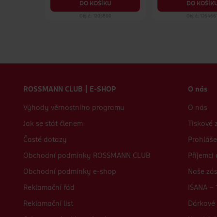
KU
DO KOŠÍK
DO KOŠÍKU
19
Obj. č.: 1205800
Obj. č.: 126466
Zápatí webu
ROSSMANN CLUB | E-SHOP
O nás
Výhody věrnostního programu
O nás
Jak se stát členem
Tiskové 
Časté dotazy
Prohláše
Obchodní podmínky ROSSMANN CLUB
Příjemci
Obchodní podmínky e-shop
Naše zá
Reklamační řád
ISANA - 
Reklamační list
Dárkové 