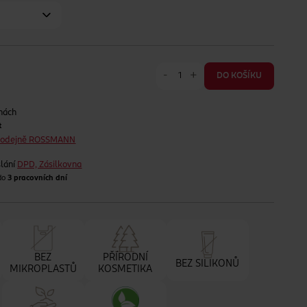
-
+
DO KOŠÍKU
nách
t
prodejně ROSSMANN
lání
DPD, Zásilkovna
 do
3 pracovních dní
BEZ
PŘÍRODNÍ
BEZ SILIKONŮ
MIKROPLASTŮ
KOSMETIKA