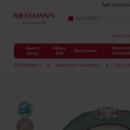
Přeskočit na hlavmní obsah
Šetři přírodu
Č
Akce a l
Akce a
Péče o
Dekorati
Domácnost
slevy
dítě
kosmeti
ROSSMANN.cz
Dekorativní kosmetika
Oči a o