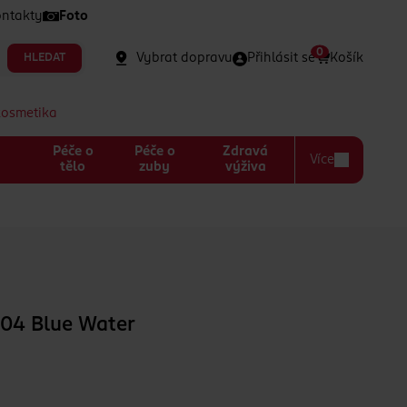
ntakty
Foto
0
Vybrat dopravu
Přihlásit se
Košík
HLEDAT
kosmetika
Péče o
Péče o
Zdravá
Více
a
tělo
zuby
výživa
o 04 Blue Water