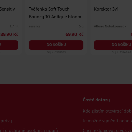
Sensitiv
Tvářenka Soft Touch
Korektor 3v1
Bouncy 10 Antique bloom
essence
Alterra Naturkosmetik
1.7 ml
5 g
89.90 Kč
69.90 Kč
U
DO KOŠÍKU
DO KOŠÍKU
8
Obj. č.: 1358933
Obj. č.: 1184846
Časté dotazy
Kde zjistím otevírací do
zprávy
Je možné vyměnit nebo v
ní o ochraně osobních údajů
Chci reklamovat u vás 