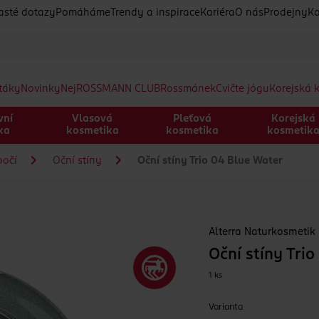
asté dotazy
Pomáháme
Trendy a inspirace
Kariéra
O nás
Prodejny
Ko
etáky
Novinky
Nej
ROSSMANN CLUB
Rossmánek
Cvičte jógu
Korejská 
vní
Vlasová
Pleťová
Korejská
ka
kosmetika
kosmetika
kosmetik
bočí
Oční stíny
Oční stíny Trio 04 Blue Water
Alterra Naturkosmetik
Oční stíny Tri
1 ks
Varianta