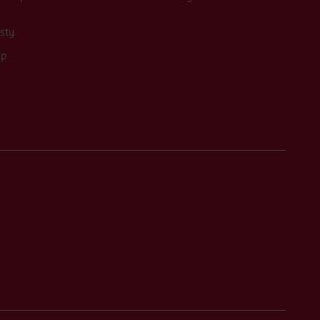
sty
up