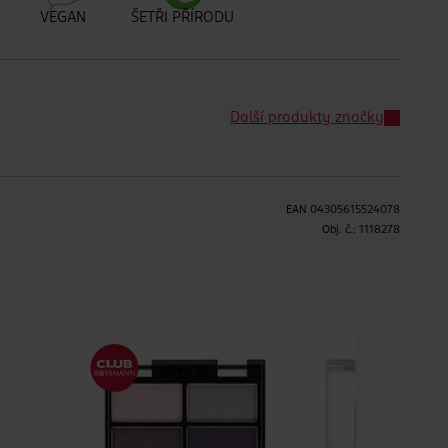
VEGAN
ŠETŘI PŘÍRODU
Další produkty značky
EAN
04305615524078
H
Obj. č.:
1118278