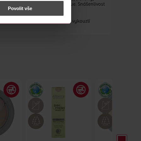
 nést osobní údaje.
terra splňuje přísná kritéria Natrue. Snášenlivost
Povolit vše
tické. Tato vyvážená paleta barev vykouzlí