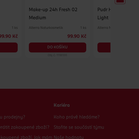
Make-up 24h Fresh 02
Pudr Hyaluron Natu
Medium
Light
Alterra Naturkosmetik
Alterra Naturkosmetik
1 ks
1 ks
99.90 Kč
99.90 Kč
DO KOŠÍKU
DO KOŠÍKU
Obj. č.: 1118100
Obj. č.: 1185355
Kariéra
bu prodejny?
Koho právě hledáme?
rátit zakoupené zboží?
Staňte se součástí týmu
zakoupené zboží. Jak mám
Naše hodnoty