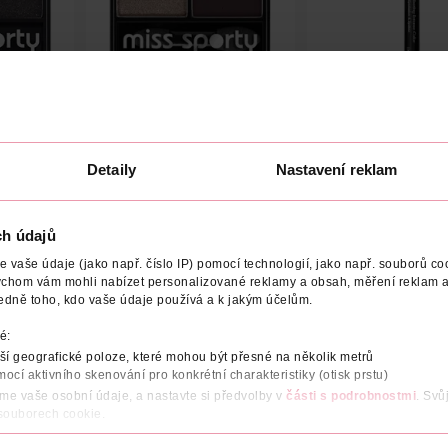
o 404
Oční stíny Quatro 408
Oční stíny Longlas
Intense 02
Detaily
Nastavení reklam
miss sporty
Dermacol
1 ks
1 ks
79.90 Kč
124 Kč
119 Kč
119 Kč
CLUB cena
CLUB cena
ch údajů
U
DO KOŠÍKU
DO KOŠÍKU
vaše údaje (jako např. číslo IP) pomocí technologií, jako např. souborů coo
4
Obj. č.: 389372
Obj. č.: 622622
ychom vám mohli nabízet personalizované reklamy a obsah, měření reklam a
edně toho, kdo vaše údaje používá a k jakým účelům.
é:
í geografické poloze, které mohou být přesné na několik metrů
mocí aktivního skenování pro konkrétní charakteristiky (otisk prstu)
V
VÝROBCE/DODAVATEL
áme vaše osobní údaje, a nastavte si předvolby v
části s podrobnostmi
. Svů
 souborech cookie.
 ze semen granátového jablka a organickým jojobovým olejem neob