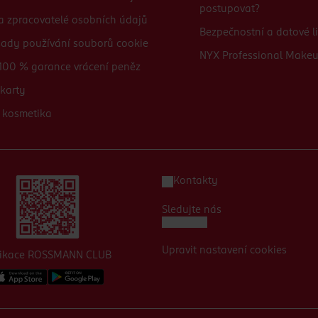
postupovat?
 a zpracovatelé osobních údajů
Bezpečnostní a datové li
sady používání souborů cookie
NYX Professional Make
100 % garance vrácení peněz
karty
 kosmetika
Kontakty
Sledujte nás
Upravit nastavení cookies
likace ROSSMANN CLUB