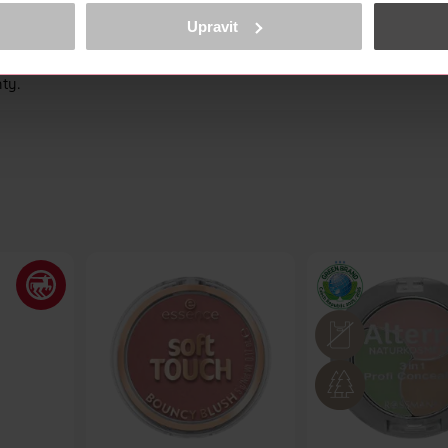
obsahu a reklam, funkcí sociálních médií, analýze návštěvnosti, které mohou
 bez mikroplastů podle certifikované přírodní kosmetiky. Výrobek Al
ně osobních údajů.
Upravit
 potvrzena.
cookies
<
čí pro každou náladu a každou příležitost, od jemných až po drama
nty.