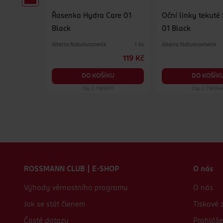
íny
Řasenka Hydra Care 01
Oční linky tekuté 
Black
01 Black
Alterra Naturkosmetik
Alterra Naturkosmetik
2.5 g
1 ks
69.90 Kč
119 Kč
KU
DO KOŠÍKU
DO KOŠÍK
33
Obj. č.: 1185997
Obj. č.: 118534
Zápatí webu
ROSSMANN CLUB | E-SHOP
O nás
Výhody věrnostního programu
O nás
Jak se stát členem
Tiskové 
Časté dotazy
Prohláše