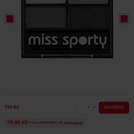
-
+
119 Kč
DO KOŠÍKU
79.90 Kč
Pro členy ROSSMANN CLUB.
Zaregistrujte se!