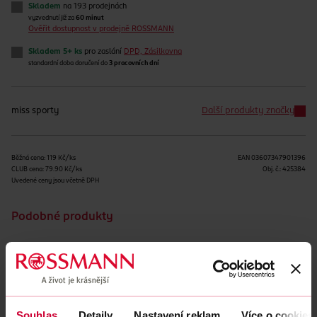
Skladem
na 193 prodejnách
vyzvednutí již za
60 minut
Ověřit dostupnost v prodejně ROSSMANN
Skladem 5+ ks
pro zaslání
DPD, Zásilkovna
standardní doba doručení do
3 pracovních dní
miss sporty
Další produkty značky
Běžná cena: 119 Kč/ks
EAN
03607347901396
CLUB cena: 79.90 Kč/ks
Obj. č.:
425384
Uvedené ceny jsou včetně DPH
Podobné produkty
Souhlas
Detaily
Nastavení reklam
Více o cookies