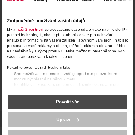
Zodpovědné používání vašich údajů
My a
naši 2 partneři
zpracováváme vaše údaje (jako např. číslo IP)
pomocí technologií, jako např. souborů cookie pro uchování a
Oční stíny Quatro 408
Oční stíny Quatro 402
přístup k informacím na vašem zařízení, abychom vám mohli nabízet
personalizované reklamy a obsah, měření reklam a obsahu, náhled
na návštěvníky a vývoj produktů. Máte možnosti ohledně toho, kdo
miss sporty
miss sporty
1 ks
1 ks
vaše údaje používá a k jakým účelům.
79.90 Kč
79.90 Kč
119 Kč
119 Kč
CLUB cena
CLUB cena
Pokud to povolíte, rádi bychom také:
DO KOŠÍKU
DO KOŠÍKU
Shromažďovali informace o vaší geografické poloze, které
mohou být přesné na několik metrů
Obj. č.: 389372
Obj. č.: 388849
Identifikovali vaše zařízení pomocí aktivního skenování pro
konkrétní charakteristiky (otisk prstu)
Zjistěte více o tom, jak zpracováváme vaše osobní údaje, a nastavte
Povolit vše
si předvolby v
části s podrobnostmi
. Svůj souhlas můžete kdykoliv
změnit nebo odvolat v části Prohlášení o souborech cookie.
K provozu stránek, personalizaci obsahu a reklam, funkcí sociálních
Upravit
POPIS
POUŽITÍ
SLOŽENÍ
POČET
NÁZEV VÝROBCE/DO
médií, analýze návštěvnosti, které mohou nést osobní údaje.
Více najdete v
prohlášení o ochraně osobních údajů.
Inovativní složení s minerály. Balení obsahuje aplikátor.