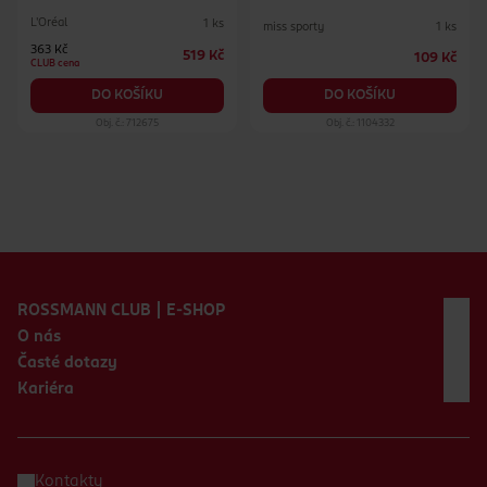
L'Oréal
1 ks
miss sporty
1 ks
363 Kč
519 Kč
109 Kč
CLUB cena
DO KOŠÍKU
DO KOŠÍKU
Obj. č.: 712675
Obj. č.: 1104332
Zápatí webu
ROSSMANN CLUB | E-SHOP
O nás
Časté dotazy
Kariéra
Kontakty