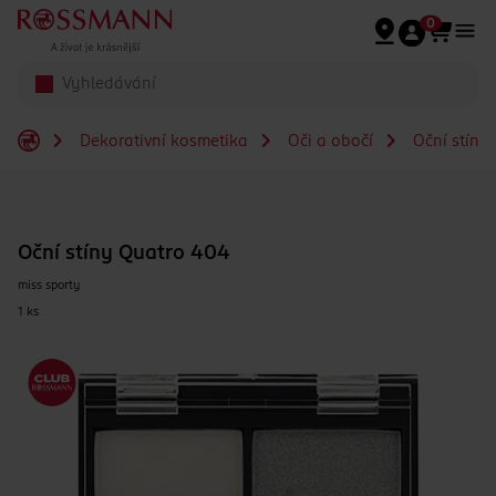
Přeskočit na hlavmní obsah
0
Dekorativní kosmetika
Oči a obočí
Oční stíny
Oční stíny Quatro 404
miss sporty
1 ks