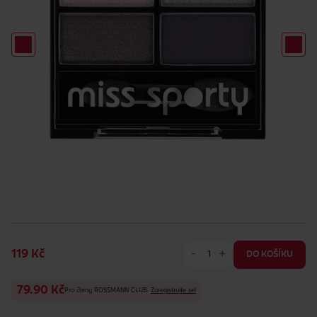
-
+
119 Kč
DO KOŠÍKU
79.90 Kč
Pro členy ROSSMANN CLUB.
Zaregistrujte se!