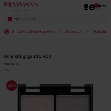
Přeskočit na hlavmní obsah
0
Dekorativní kosmetika
Oči a obočí
Oční stíny
Oční stíny Quatro 402
miss sporty
1 ks