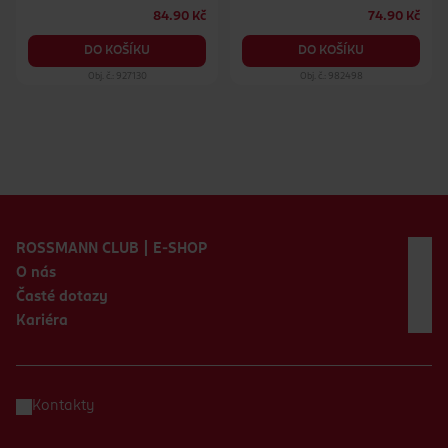
84.90 Kč
74.90 Kč
DO KOŠÍKU
DO KOŠÍKU
Obj. č.: 927130
Obj. č.: 982498
Zápatí webu
ROSSMANN CLUB | E-SHOP
O nás
Časté dotazy
Kariéra
Kontakty