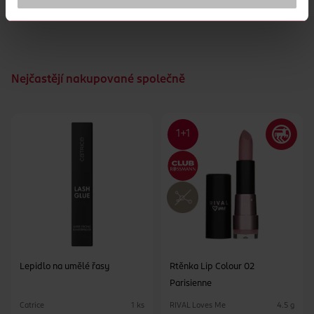
Nejčastějí nakupované společně
Lepidlo na umělé řasy
Rtěnka Lip Colour 02
Parisienne
Catrice
RIVAL Loves Me
1 ks
4.5 g