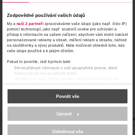
Zodpovědné používání vašich údajů
My a
naši 2 partneři
zpracováváme vaše údaje (jako např. číslo IP)
pomocí technologií, jako např. souborů cookie pro uchování a
přístup k informacím na vašem zařízení, abychom vám mohli nabízet
Oční stíny Quatro 408
Oční stíny Quatro 404
personalizované reklamy a obsah, měření reklam a obsahu, náhled
na návštěvníky a vývoj produktů. Máte možnosti ohledně toho, kdo
vaše údaje používá a k jakým účelům.
miss sporty
miss sporty
1 ks
1 ks
79.90 Kč
79.90 Kč
Pokud to povolíte, rádi bychom také:
119 Kč
119 Kč
CLUB cena
CLUB cena
Shromažďovali informace o vaší geografické poloze, které
mohou být přesné na několik metrů
DO KOŠÍKU
DO KOŠÍKU
Identifikovali vaše zařízení pomocí aktivního skenování pro
Obj. č.: 389372
Obj. č.: 425384
konkrétní charakteristiky (otisk prstu)
Zjistěte více o tom, jak zpracováváme vaše osobní údaje, a nastavte
Povolit vše
si předvolby v
části s podrobnostmi
. Svůj souhlas můžete kdykoliv
změnit nebo odvolat v části Prohlášení o souborech cookie.
K provozu stránek, personalizaci obsahu a reklam, funkcí sociálních
Upravit
médií, analýze návštěvnosti, které mohou nést osobní údaje.
POPIS
POUŽITÍ
SLOŽENÍ
POČET
NÁZEV VÝROBCE/DO
Více najdete v
prohlášení o ochraně osobních údajů.
Odmítnout vše
Děkujeme za pochopení. >
více o cookies
<
Inovativní složení s minerály. Balení obsahuje aplikátor.