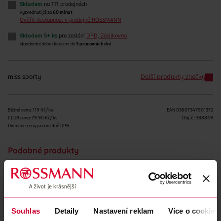
Skladem
na 111 prodejnách
vyzvednutí již za
60 minut
Ověřit dostupnost v prodejně ROSSMANN
Skladem 5+ ks
pro zaslání
DPD, Zásilkovna
standardní doba doručení do
3 pracovních dní
miss sporty
Další produkty značky
Běžná cena: 119 Kč/ks
EAN
03607347901372
CLUB cena: 79.90 Kč/ks
Obj. č.:
388849
Uvedené ceny jsou včetně DPH
Podobné produkty
Souhlas
Detaily
Nastavení reklam
Více o cookies