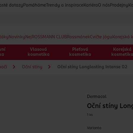
asté dotazy
Pomáháme
Trendy a inspirace
Kariéra
O nás
Prodejny
Ko
etáky
Novinky
Nej
ROSSMANN CLUB
Rossmánek
Cvičte jógu
Korejská 
vní
Vlasová
Pleťová
Korejská
ka
kosmetika
kosmetika
kosmetik
bočí
Oční stíny
Oční stíny Longlasting Intense 02
Dermacol
Oční stíny Lon
1 ks
Varianta