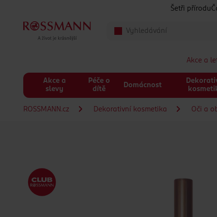
Přeskočit na hlavmní obsah
Šetři přírodu
Č
Akce a l
Akce a
Péče o
Dekorati
Domácnost
slevy
dítě
kosmeti
ROSSMANN.cz
Dekorativní kosmetika
Oči a o