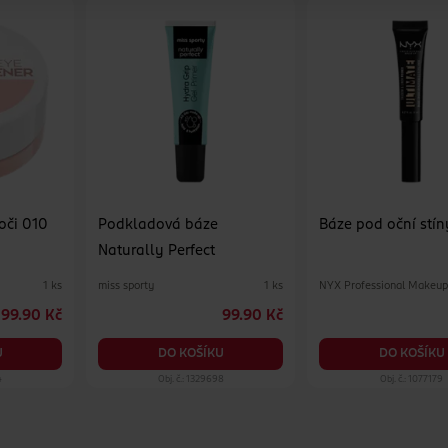
oči 010
Podkladová báze
Báze pod oční stí
Naturally Perfect
miss sporty
NYX Professional Makeu
1 ks
1 ks
99.90 Kč
99.90 Kč
U
DO KOŠÍKU
DO KOŠÍKU
4
Obj. č.: 1329698
Obj. č.: 1077179