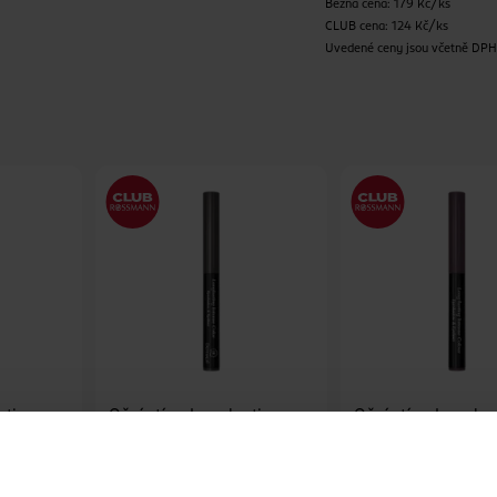
Běžná cena: 179 Kč/ks
CLUB cena: 124 Kč/ks
Uvedené ceny jsou včetně DP
sting
Oční stíny Longlasting
Oční stíny Longlas
Intense 08
Intense 11
Dermacol
Dermacol
1 ks
1 ks