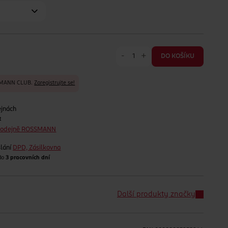
-
+
DO KOŠÍKU
SSMANN CLUB.
Zaregistrujte se!
ejnách
t
prodejně ROSSMANN
lání
DPD, Zásilkovna
 do
3 pracovních dní
Další produkty značky