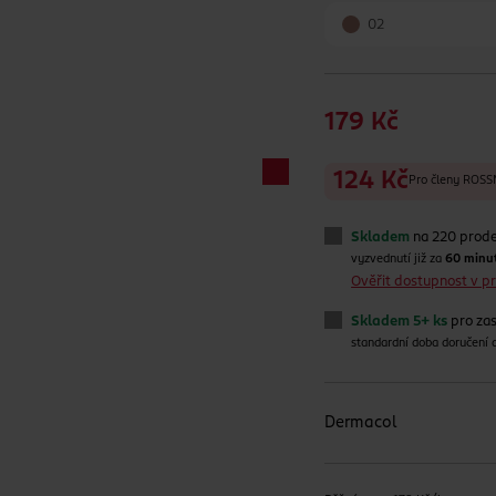
02
179 Kč
124 Kč
Pro členy RO
Skladem
na 220 prod
vyzvednutí již za
60 minu
Ověřit dostupnost v 
Skladem 5+ ks
pro zas
standardní doba doručení
Dermacol