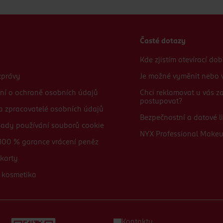
Časté dotazy
Kde zjistím otevírací do
zprávy
Je možné vyměnit nebo v
ní o ochraně osobních údajů
Chci reklamovat u vás 
postupovat?
 a zpracovatelé osobních údajů
Bezpečnostní a datové li
sady používání souborů cookie
NYX Professional Make
100 % garance vrácení peněz
karty
 kosmetika
Kontakty