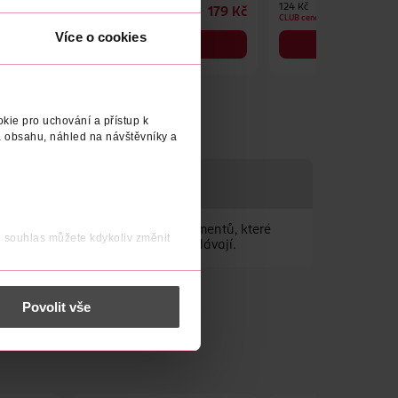
124 Kč
124 Kč
179 Kč
179 Kč
CLUB cena
CLUB cena
Více o cookies
DO KOŠÍKU
DO KOŠÍKU
Obj. č.: 1146264
Obj. č.: 1146233
kie pro uchování a přístup k
 obsahu, náhled na návštěvníky a
TEL
nku. Obsahuje vysoké množství pigmentů, které
j souhlas můžete kdykoliv změnit
trvající textuře nedrolí a neopadávají.
 nést osobní údaje.
Povolit vše