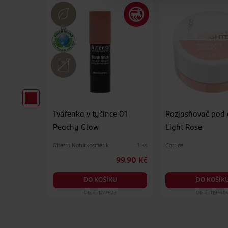
íny
Tvářenka v tyčince 01
Rozjasňovač pod 
Peachy Glow
Light Rose
1 ks
Alterra Naturkosmetik
Catrice
1 ks
99.90 Kč
99.90 Kč
DO KOŠÍKU
DO KOŠÍK
KU
99
Obj. č.: 1277623
Obj. č.: 119340