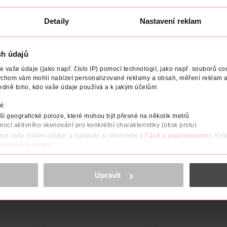
124 Kč
124 Kč
179 Kč
179 Kč
CLUB cena
CLUB cena
Detaily
Nastavení reklam
U
DO KOŠÍKU
DO KOŠÍKU
9
Obj. č.: 622684
Obj. č.: 1146226
ch údajů
vaše údaje (jako např. číslo IP) pomocí technologií, jako např. souborů coo
ychom vám mohli nabízet personalizované reklamy a obsah, měření reklam a
edně toho, kdo vaše údaje používá a k jakým účelům.
NÍ
POČET
EFEKT
VYROBENO V
VÝROBCE/DODAVA
é:
í geografické poloze, které mohou být přesné na několik metrů
mocí aktivního skenování pro konkrétní charakteristiky (otisk prstu)
1 pro dokonalé kouřové ličení nebo pro přesně definovanou oční li
áme vaše osobní údaje, a nastavte si předvolby v
části s podrobnostmi
. Svů
ní stíny a linka 2v1 se pohodlně nanášejí a zároveň se díky dlouho
 souborech cookie.
obsahu a reklam, funkcí sociálních médií, analýze návštěvnosti, které mohou
ně osobních údajů.
Upravit
cookies
<