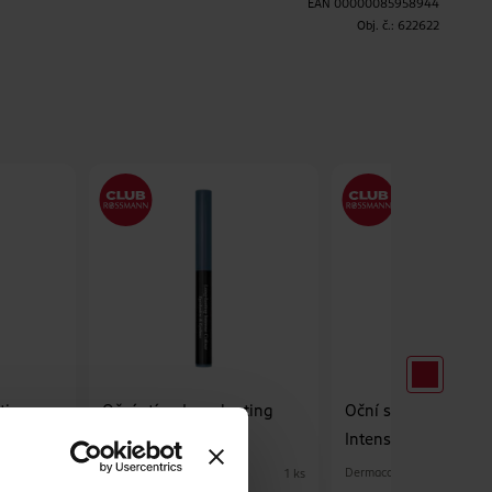
EAN
00000085958944
Obj. č.:
622622
H
ting
Oční stíny Longlasting
Oční stíny Longlas
Intense 13
Intense 12
Dermacol
Dermacol
1 ks
1 ks