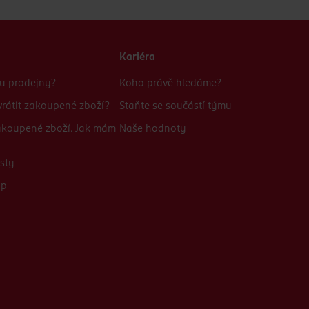
Kariéra
bu prodejny?
Koho právě hledáme?
rátit zakoupené zboží?
Staňte se součástí týmu
zakoupené zboží. Jak mám
Naše hodnoty
sty
up