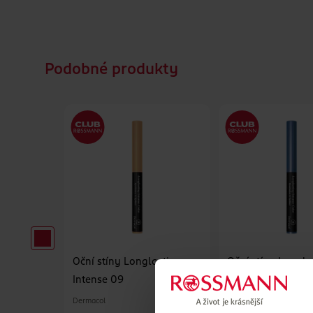
Podobné produkty
Oční stíny Longlasting
Oční stíny Longla
Intense 09
Intense 03
Dermacol
Dermacol
1 ks
1 ks