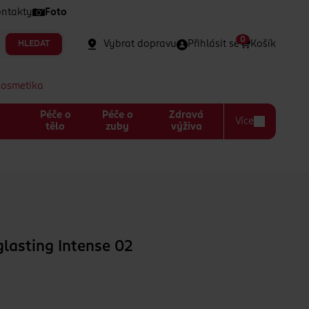
ntakty
Foto
0
Vybrat dopravu
Přihlásit se
Košík
HLEDAT
kosmetika
Péče o
Péče o
Zdravá
Více
a
tělo
zuby
výživa
glasting Intense 02