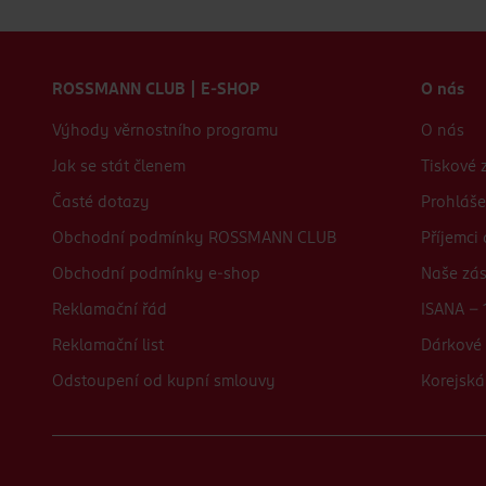
Zápatí webu
ROSSMANN CLUB | E-SHOP
O nás
Výhody věrnostního programu
O nás
Jak se stát členem
Tiskové 
Časté dotazy
Prohláše
Obchodní podmínky ROSSMANN CLUB
Příjemci
Obchodní podmínky e-shop
Naše zá
Reklamační řád
ISANA - 
Reklamační list
Dárkové 
Odstoupení od kupní smlouvy
Korejská