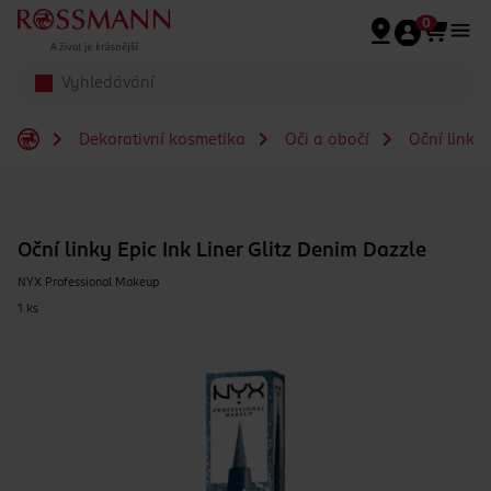
Přeskočit na hlavmní obsah
0
Dekorativní kosmetika
Oči a obočí
Oční linky
Oční linky Epic Ink Liner Glitz Denim Dazzle
NYX Professional Makeup
1 ks