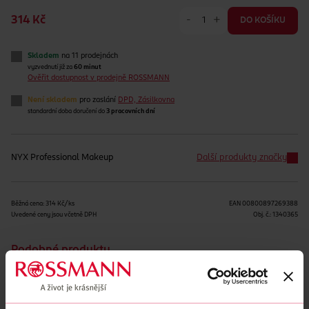
-
+
314 Kč
DO KOŠÍKU
Skladem
na 11 prodejnách
vyzvednutí již za
60 minut
Ověřit dostupnost v prodejně ROSSMANN
Není skladem
pro zaslání
DPD, Zásilkovna
standardní doba doručení do
3 pracovních dní
NYX Professional Makeup
Další produkty značky
Běžná cena: 314 Kč/ks
EAN
00800897269388
Uvedené ceny jsou včetně DPH
Obj. č.:
1340365
Podobné produkty