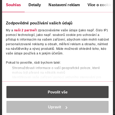
Souhlas
Detaily
Nastavení reklam
Více o cookies
Zodpovědné používání vašich údajů
My a
naši 2 partneři
zpracováváme vaše údaje (jako např. číslo IP)
pomocí technologií, jako např. souborů cookie pro uchování a
přístup k informacím na vašem zařízení, abychom vám mohli nabízet
personalizované reklamy a obsah, měření reklam a obsahu, náhled
Oční linky Epic Ink Liner Glitz
Oční linky Epic Ink 01 black
na návštěvníky a vývoj produktů. Máte možnosti ohledně toho, kdo
Tapered Twinkle
vaše údaje používá a k jakým účelům.
NYX Professional Makeup
NYX Professional Makeup
1 ks
1 ml
Pokud to povolíte, rádi bychom také:
Shromažďovali informace o vaší geografické poloze, které
314 Kč
314 Kč
mohou být přesné na několik metrů
DO KOŠÍKU
DO KOŠÍKU
Identifikovali vaše zařízení pomocí aktivního skenování pro
konkrétní charakteristiky (otisk prstu)
Obj. č.: 1340273
Obj. č.: 960557
Zjistěte více o tom, jak zpracováváme vaše osobní údaje, a nastavte
Povolit vše
si předvolby v
části s podrobnostmi
. Svůj souhlas můžete kdykoliv
změnit nebo odvolat v části Prohlášení o souborech cookie.
K provozu stránek, personalizaci obsahu a reklam, funkcí sociálních
Upravit
médií, analýze návštěvnosti, které mohou nést osobní údaje.
Více najdete v
prohlášení o ochraně osobních údajů.