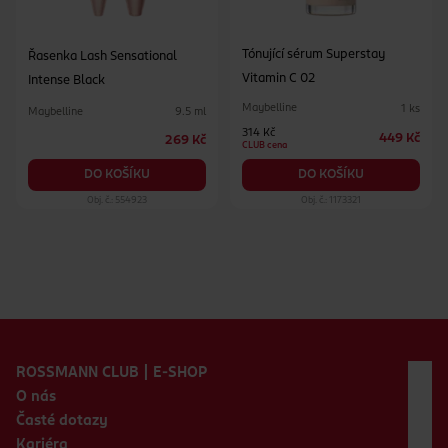
Tónující sérum Superstay
Řasenka Lash Sensational
Vitamin C 02
Intense Black
Maybelline
1 ks
Maybelline
9.5 ml
314 Kč
449 Kč
269 Kč
CLUB cena
DO KOŠÍKU
DO KOŠÍKU
Obj. č.: 554923
Obj. č.: 1173321
Zápatí webu
ROSSMANN CLUB | E-SHOP
O nás
Časté dotazy
Kariéra