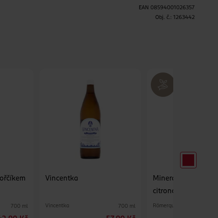
EAN
08594001026357
H
Obj. č.:
1263442
hořčíkem
Vincentka
Minerální voda s př
citronové trávy syc
Vincentka
Römerquelle
700 ml
700 ml