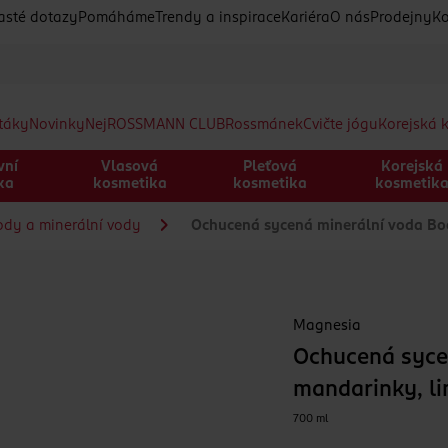
asté dotazy
Pomáháme
Trendy a inspirace
Kariéra
O nás
Prodejny
Ko
etáky
Novinky
Nej
ROSSMANN CLUB
Rossmánek
Cvičte jógu
Korejská 
vní
Vlasová
Pleťová
Korejská
ka
kosmetika
kosmetika
kosmetik
ody a minerální vody
Ochucená sycená minerální voda Boos
Magnesia
Ochucená sycen
mandarinky, li
700 ml