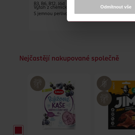
B3, B6, B12, Jód
Více najdete v
prohlášení o ochra
Odmítnout vše
Výtah z chemické analýzy LaborUnionCZ Františk
S jemnou perlivostí
Děkujeme za pochopení. >
více o 
Nejčastějí nakupované společně