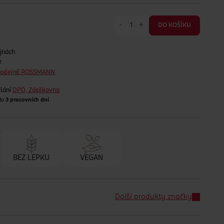
-
+
DO KOŠÍKU
jnách
t
prodejně ROSSMANN
lání
DPD, Zásilkovna
 do
3 pracovních dní
BEZ LEPKU
VEGAN
Další produkty značky