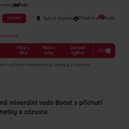
ntakty
Foto
0
Vybrat dopravu
Přihlásit se
Košík
HLEDAT
kosmetika
Péče o
Péče o
Zdravá
Více
a
tělo
zuby
výživa
t s příchutí mandarinky, limetky a zázvoru
á minerální voda Boost s příchutí
metky a zázvoru