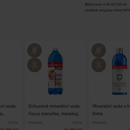
Běžná cena: 4.99 Kč/100 ml
Uvedené ceny jsou včetně DP
lní voda
Ochucená minerální voda
Minerální voda s 
 a
Focus meruňka, marakuja
Extra
a ženšen
Magnesia
Magnesia
700 ml
700 ml