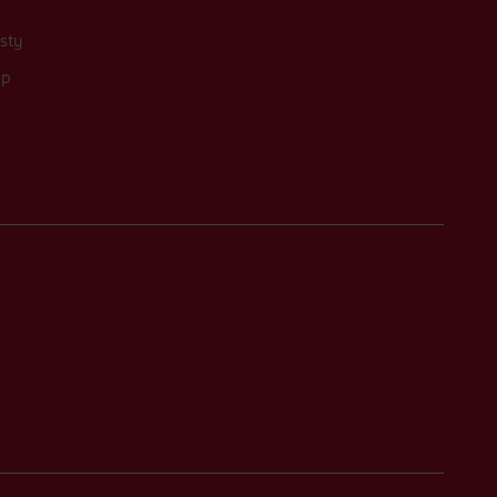
sty
up