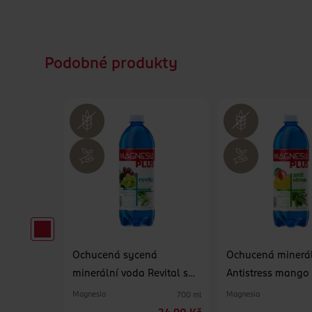
Podobné produkty
lní voda
Ochucená sycená
Ochucená minerá
minerální voda Revital s
Antistress mango
příchutí hroznového vína a
meduňka
Magnesia
Magnesia
700 ml
700 ml
aloe vera