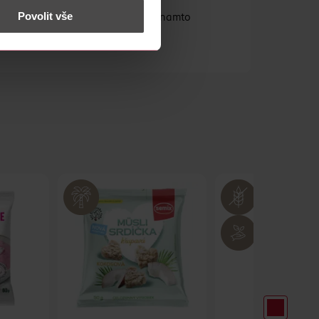
Povolit vše
: Magnesia. zálohujme.cz #vratisenamto