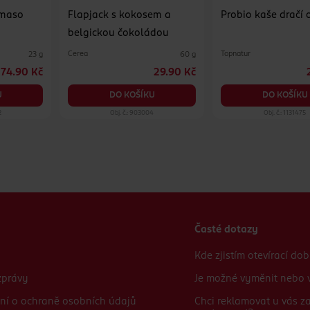
 maso
Flapjack s kokosem a
Probio kaše dračí 
belgickou čokoládou
Cerea
Topnatur
23 g
60 g
74.90 Kč
29.90 Kč
U
DO KOŠÍKU
DO KOŠÍKU
2
Obj. č.: 903004
Obj. č.: 1131475
Časté dotazy
Kde zjistím otevírací do
zprávy
Je možné vyměnit nebo v
ní o ochraně osobních údajů
Chci reklamovat u vás 