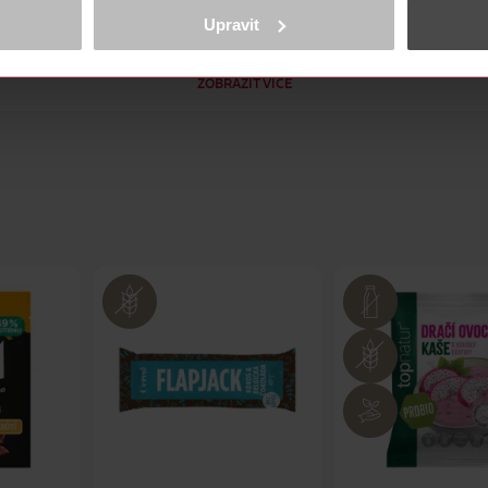
ně osobních údajů.
Upravit
ovy Lázně. Lokalita: Mnichov u Mariánských Lázní. Název zdroje
cookies
<
ZOBRAZIT VÍCE