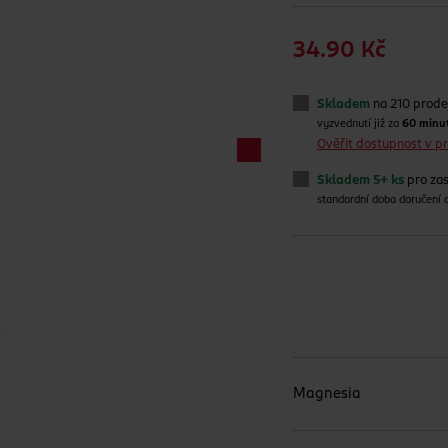
34.90 Kč
Skladem
na 210 prode
vyzvednutí již za
60 minu
Ověřit dostupnost v 
Skladem 5+ ks
pro zas
standardní doba doručení
Magnesia