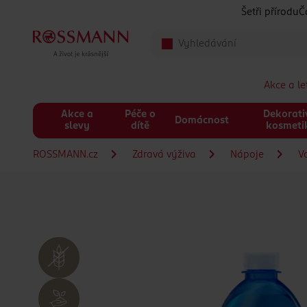
Přeskočit na hlavmní obsah
Šetři přírodu
Č
Akce a l
Akce a
Péče o
Dekorati
Domácnost
slevy
dítě
kosmeti
ROSSMANN.cz
Zdravá výživa
Nápoje
V