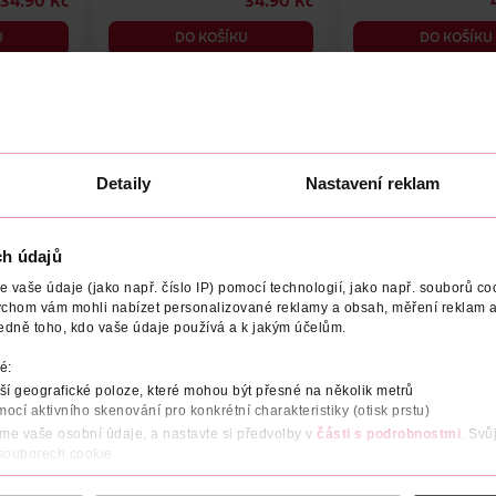
34.90 Kč
34.90 Kč
U
DO KOŠÍKU
DO KOŠÍKU
6
Obj. č.: 1181043
Obj. č.: 953283
Detaily
Nastavení reklam
NÍ
TYP VODY
OCHUCENÉ
VYROBENO V
VÝROBCE/
ch údajů
příchutí mandarinky, limetky a zázvoru.
vaše údaje (jako např. číslo IP) pomocí technologií, jako např. souborů coo
ychom vám mohli nabízet personalizované reklamy a obsah, měření reklam a
í
edně toho, kdo vaše údaje používá a k jakým účelům.
normálnímu energetickému metabolismu
é:
í geografické poloze, které mohou být přesné na několik metrů
ní míry únavy a vyčerpání
mocí aktivního skenování pro konkrétní charakteristiky (otisk prstu)
áme vaše osobní údaje, a nastavte si předvolby v
části s podrobnostmi
. Svů
ílkovin a glykogenu
 souborech cookie.
obsahu a reklam, funkcí sociálních médií, analýze návštěvnosti, které mohou