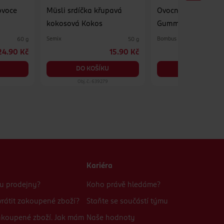
ovoce
Müsli srdíčka křupavá
Ovocné kousky Frui
kokosová Kokos
Gummies višeň
Semix
Bombus
60 g
50 g
24.90 Kč
15.90 Kč
2
DO KOŠÍKU
DO KOŠÍKU
Obj. č.: 639279
Obj. č.: 1239072
Kariéra
bu prodejny?
Koho právě hledáme?
rátit zakoupené zboží?
Staňte se součástí týmu
zakoupené zboží. Jak mám
Naše hodnoty