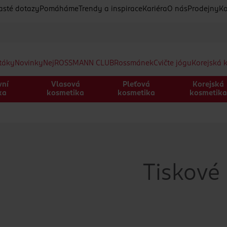
asté dotazy
Pomáháme
Trendy a inspirace
Kariéra
O nás
Prodejny
Ko
etáky
Novinky
Nej
ROSSMANN CLUB
Rossmánek
Cvičte jógu
Korejská 
vní
Vlasová
Pleťová
Korejská
ka
kosmetika
kosmetika
kosmetik
Tiskové