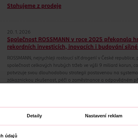
Stahujeme z prodeje
20. 1. 2026
Společnost ROSSMANN v roce 2025 překonala hran
rekordních investicích, inovacích i budování siln
ROSSMANN, nejrychleji rostoucí síť drogerií v České republice
společnost celkových hrubých tržeb ve výši 9 miliard korun, 
potvrzuje svou dlouhodobou strategii postavenou na systemati
zákaznickou zkušenost, péči o zaměstnance a odpovědném př
8. 1. 2026
Stahujeme z prodeje
Detaily
Nastavení reklam
ch údajů
6. 1. 2026