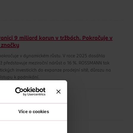
ici 9 miliard korun v tržbách. Pokračuje v
é značky
, pokračuje v dynamickém růstu. V roce 2025 dosáhla
což představuje meziroční nárůst o 16 %. ROSSMANN tak
ckých investicích do expanze prodejní sítě, důrazu na
ístupu k podnikání.
Více o cookies