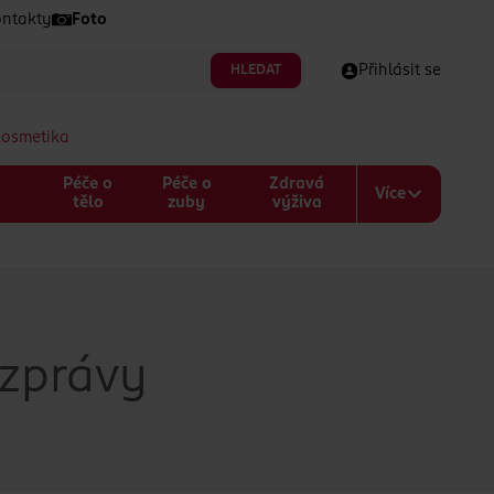
ntakty
Foto
HLEDAT
Přihlásit se
kosmetika
Péče o
Péče o
Zdravá
Více
a
tělo
zuby
výživa
 zprávy