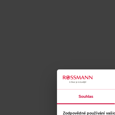
Souhlas
Zodpovědné používání vaši