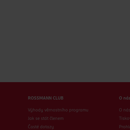
ROSSMANN CLUB
O ná
Výhody věrnostního programu
O ná
Jak se stát členem
Tisko
Časté dotazy
Prohl