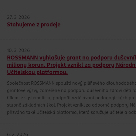
27. 3. 2026
Stahujeme z prodeje
10. 3. 2026
ROSSMANN vyhlašuje grant na podporu duševního 
miliony korun. Projekt vznikl za podpory Národn
Učitelskou platformou.
Společnost ROSSMANN spouští nový pilíř svého dlouhodobého
grantové výzvy zaměřené na podporu duševního zdraví dětí ro
Cílem je systematicky podpořit vzdělávání pedagogických prac
stupně základních škol. Projekt vznikl za odborné podpory Ná
přizvána také Učitelská platforma, která sdružuje učitele a od
6. 2. 2026