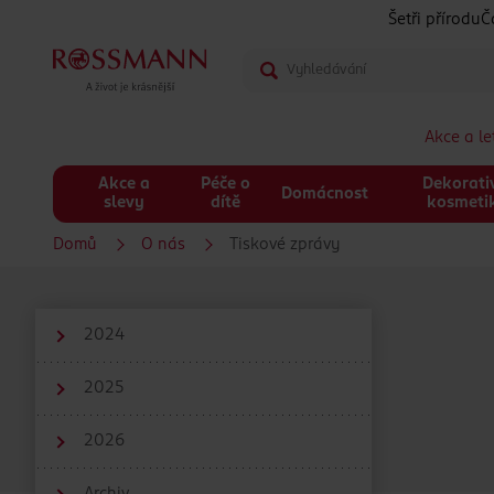
Šetři přírodu
Č
Akce a l
Akce a
Péče o
Dekorati
Domácnost
slevy
dítě
kosmeti
Domů
O nás
Tiskové zprávy
2024
2025
2026