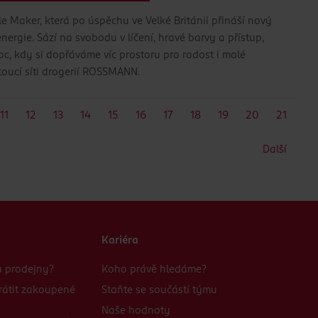
e Maker, která po úspěchu ve Velké Británii přináší nový
ergie. Sází na svobodu v líčení, hravé barvy a přístup,
c, kdy si dopřáváme víc prostoru pro radost i malé
rostoucí síti drogerií ROSSMANN.
11
12
13
14
15
16
17
18
19
20
21
Další
Kariéra
bu prodejny?
Koho právě hledáme?
rátit zakoupené
Staňte se součástí týmu
Naše hodnoty