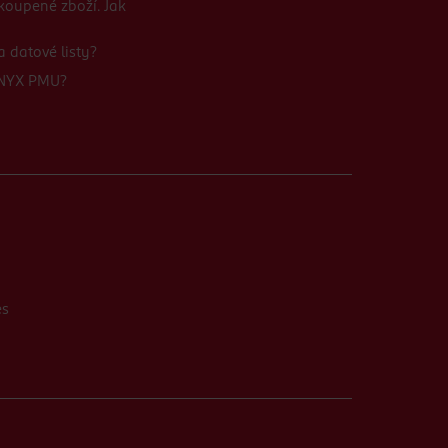
koupené zboží. Jak
 datové listy?
 NYX PMU?
es