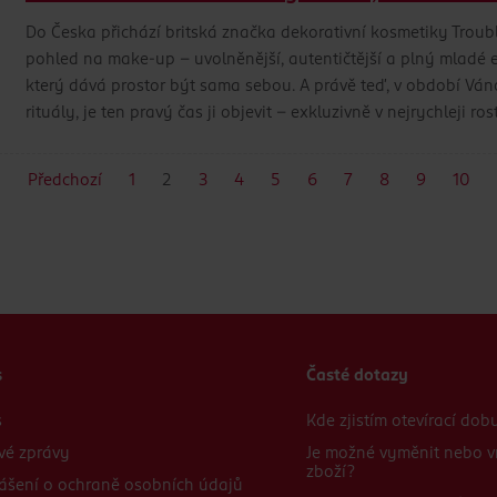
Do Česka přichází britská značka dekorativní kosmetiky Troubl
pohled na make-up – uvolněnější, autentičtější a plný mladé en
který dává prostor být sama sebou. A právě teď, v období Váno
rituály, je ten pravý čas ji objevit – exkluzivně v nejrychleji 
Předchozí
1
2
3
4
5
6
7
8
9
10
s
Časté dotazy
s
Kde zjistím otevírací do
vé zprávy
Je možné vyměnit nebo v
zboží?
ášení o ochraně osobních údajů