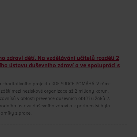
zdraví dětí. Na vzdělávání učitelů rozdělí 2
ího ústavu duševního zdraví a ve spolupráci s
 charitativního projektu KDE SRDCE POMÁHÁ. V rámci
zdělí mezi neziskové organizace až 2 miliony korun.
ovníků v oblasti prevence duševních obtíží u žáků 2.
rodního ústavu duševního zdraví a k partnerství byla
borníky z praxe.