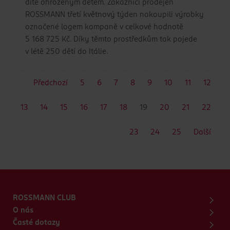
dítě ohroženým dětem. Zákazníci prodejen
ROSSMANN třetí květnový týden nakoupili výrobky
označené logem kampaně v celkové hodnotě
5 168 725 Kč. Díky těmto prostředkům tak pojede
v létě 250 dětí do Itálie.
Předchozí
5
6
7
8
9
10
11
12
13
14
15
16
17
18
19
20
21
22
23
24
25
Další
ROSSMANN CLUB
O nás
Časté dotazy