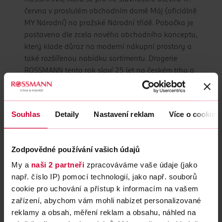
června v proslulém obchodním domě Máj (oficiálně
MY Národní) na pražské Národní třídě. Pobočka je
postavena dle zcela nového obchodního konceptu,
který klade důraz na moderní nákupní prostory a
také rozšířenou nabídku sortimentu. Drogerie
ROSSMANN tento rok slaví 25 let na českém trhu a
symbolicky tak otevírá 25. pobočku v Praze. Pro
zákazníky je připravena sleva ve výši 20 % na celý
sortiment, platná až do neděle 23. června.
Souhlas
Detaily
Nastavení reklam
Více o cookies
13. 6. 2019
Zodpovědné používání vašich údajů
Výpadek produktu
My a
naši 2 partneři
zpracováváme vaše údaje (jako
např. číslo IP) pomocí technologií, jako např. souborů
cookie pro uchování a přístup k informacím na vašem
6. 6. 2019
zařízení, abychom vám mohli nabízet personalizované
Stahujeme z prodeje
reklamy a obsah, měření reklam a obsahu, náhled na