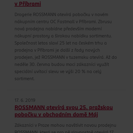
v Příbrami
Drogerie ROSSMANN otevírá pobočku v novém
nákupním centru OC Fastmall v Příbrami. Zbrusu
nová prodejna nabídne především moderní
nákupní prostory a širokou nabídku sortimentu.
Společnost letos slaví 25 let na českém trhu a
prodejna v Příbrami je další z řady nových
prodejen, jež ROSSMANN v tuzemsku otevírá. Až do
neděle 30. června budou moci zákazníci využít
speciální uvítací slevu ve výši 20 % na celý
sortiment.
17. 6. 2019
ROSSMANN otevírá svou 25. pražskou
pobočku v obchodním domě Máj
Zákazníci v Praze mohou navštívit novou prodejnu
ROSSMANN, která se pro ně slavnostně otevírá 17.