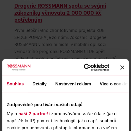
Drogerie ROSSMANN spolu se svými
zákazníky věnovala 2 000 000 Kč
potřebným
První letošní vlna charitativního projektu KDE
SRDCE POMÁHÁ je za námi. Zákazníci drogerie
ROSSMANN v rámci ní mohli v mobilní aplikaci
věrnostního programu ROSSMANN CLUB opět
přidělit libovolný počet svých nevyčerpaných bodů
a pomoci přerozdělit 2 000 000 Kč mezi příběhy,
ve kterých figuruje nejen fyzický handicap, ale i
psychická zátěž a onemocnění duše, které sice
Souhlas
Detaily
Nastavení reklam
Více o cookies
nejsou na první pohled tak patrné, ale hrají
v životě člověka rovněž zásadní roli. 440 845 Kč
bude použito na zlepšení mobilní aplikace
Zodpovědné používání vašich údajů
FandiMat, jež slouží na pomoc maminkám
My a
naši 2 partneři
zpracováváme vaše údaje (jako
samoživitelkám, za 996 553 Kč budou pořízeny
např. číslo IP) pomocí technologií, jako např. souborů
invalidní vozíčky pro dvojčátka Amálku a Natálku,
cookie pro uchování a přístup k informacím na vašem
jejichž život ovlivnila dětská mozková obrna a