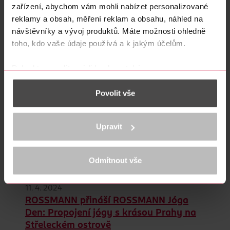
zařízení, abychom vám mohli nabízet personalizované
562 602 Kč směřuje na pomoc uzdravení raněných
reklamy a obsah, měření reklam a obsahu, náhled na
duší sester Elišky a Gábiny.
návštěvníky a vývoj produktů. Máte možnosti ohledně
toho, kdo vaše údaje používá a k jakým účelům.
16. 4. 2024
Pokud to povolíte, rádi bychom také:
Novým vedoucím odd. property a
Shromažďovali informace o vaší geografické
expanze ve společnosti ROSSMANN se
Povolit vše
poloze, které mohou být přesné na několik metrů
stal Milan Slavík
Identifikovali vaše zařízení pomocí aktivního
Drogistická síť ROSSMANN, která v letošním roce
skenování pro konkrétní charakteristiky (otisk prstu)
Upravit
slaví 30 let působení na českém trhu, má od 15.
Zjistěte více o tom, jak zpracováváme vaše osobní
dubna 2024 nového vedoucího oddělení property
údaje, a nastavte si předvolby v
části s podrobnostmi
.
a expanze. Stal se jím Milan Slavík.
Svůj souhlas můžete kdykoliv změnit nebo odvolat v
Odmítnout vše
části Prohlášení o souborech cookie.
11. 4. 2024
K provozu stránek, personalizaci obsahu a reklam, funkcí sociálních
ROSSMANN přináší ROSSMANN Jóga
médií, analýze návštěvnosti, které mohou nést osobní údaje.
Více najdete v
prohlášení o ochraně osobních údajů.
Den: Propojení jógy s krásou Prahy na
Střeleckém ostrově
Děkujeme za pochopení. >
více o cookies
<