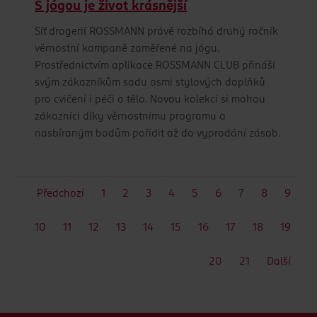
S jógou je život krásnější
Síť drogerií ROSSMANN právě rozbíhá druhý ročník
věrnostní kampaně zaměřené na jógu.
Prostřednictvím aplikace ROSSMANN CLUB přináší
svým zákazníkům sadu osmi stylových doplňků
pro cvičení i péči o tělo. Novou kolekci si mohou
zákazníci díky věrnostnímu programu a
nasbíraným bodům pořídit až do vyprodání zásob.
Předchozí
1
2
3
4
5
6
7
8
9
10
11
12
13
14
15
16
17
18
19
20
21
Další