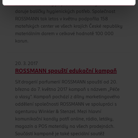
2014 a od té doby již pravidelně každým rokem
K provozu stránek, personalizaci obsahu a reklam, funkcí sociálních
daruje balíčky hygienických potřeb. Společnost
médií, analýze návštěvnosti, které mohou nést osobní údaje.
ROSSMANN tak letos v květnu podpořila 158
Více najdete v
prohlášení o ochraně osobních údajů.
mateřských center ve všech krajích České republiky
Děkujeme za pochopení. >
více o cookies
<
materiálním darem v celkové hodnotě 100 000
korun.
20. 3. 2017
ROSSMANN spouští edukační kampaň
Síť drogerií parfumerií ROSSMANN spouští od 20.
března do 7. května 2017 kampaň s názvem „Péče
o vlasy“. Kampaň pochází z dílny marketingového
oddělení společnosti ROSSMANN ve spolupráci s
agenturou Winkler & Stenzel. Mezi hlavní
komunikační kanály patří online, rádio, letáky,
magazín a POS materiály na všech prodejnách.
Součástí kampaně je také speciální soutěž