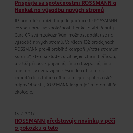
Přispějte se společnostmi ROSSMANN a
Henkel na výsadbu nových stromů
Již podruhé nabízí drogerie parfumerie ROSSMANN
ve spolupráci se společností Henkel divizí Beauty
Care ČR svým zákazníkům možnost podílet se na
výsadbě nových stromů. Ve všech 132 prodejnách
ROSSMANN právě probíhá kampaň „Vraťte stromům
korunu“, která si klade za cíl nejen chránit přírodu,
ale též přispět k příjemnějšímu a bezpečnějšímu
prostředí, v němž žijeme. Svou tématikou tak
zapadá do celofiremního konceptu společenské
odpovědnosti „ROSSMANN Inspiruje“, a to do pilíře
ekologie.
13. 7. 2017
ROSSMANN představuje novinky v péči
o pokožku a tělo