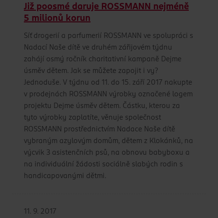
Již poosmé daruje ROSSMANN nejméně
5 milionů korun
Síť drogerií a parfumerií ROSSMANN ve spolupráci s
Nadací Naše dítě ve druhém zářijovém týdnu
zahájí osmý ročník charitativní kampaně Dejme
úsměv dětem. Jak se můžete zapojit i vy?
Jednoduše. V týdnu od 11. do 15. září 2017 nakupte
v prodejnách ROSSMANN výrobky označené logem
projektu Dejme úsměv dětem. Částku, kterou za
tyto výrobky zaplatíte, věnuje společnost
ROSSMANN prostřednictvím Nadace Naše dítě
vybraným azylovým domům, dětem z Klokánků, na
výcvik 3 asistenčních psů, na obnovu babyboxu a
na individuální žádosti sociálně slabých rodin s
handicapovanými dětmi.
11. 9. 2017