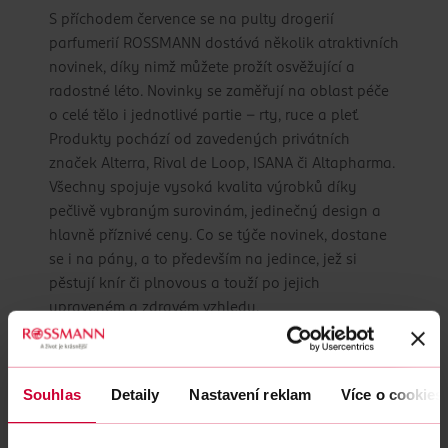
S příchodem července se na pulty drogerií
parfumerií ROSSMANN dostává několik atraktivních
novinek, díky nimž můžete prožít osvěžující a
radostné léto. Novinky se zaměřují na oblast péče
o celé tělo i jednotlivé partie – rty, ruce a pleť.
Produkty pochází od zavedených privátních
značek Alterra, Rival de Loop, ISANA či Altapharma.
Všechny spojuje vysoká kvalita výrobků díky
pečlivě vybraným surovinám, jedinečný design a
hlavně příznivé ceny. Co se týče novinek, dostane
se i na pány, a to především na jedince, jež si
pěstují knír či plnovous a touží po jejich
upraveném a zdravém vzhledu.
28. 6. 2017
Souhlas
Detaily
Nastavení reklam
Více o cookies
Nová prodejna v Přerově nabídne širší
sortiment