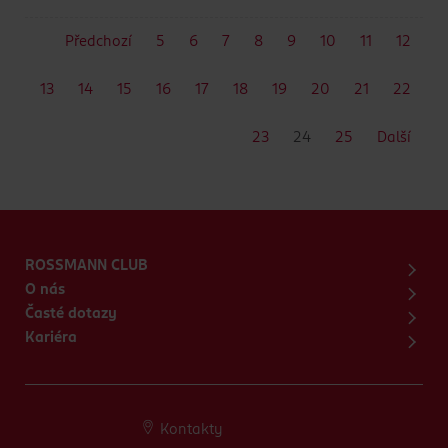
Předchozí
5
6
7
8
9
10
11
12
13
14
15
16
17
18
19
20
21
22
23
24
25
Další
ROSSMANN CLUB
O nás
Časté dotazy
Kariéra
Kontakty