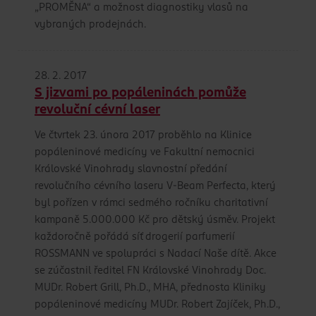
„PROMĚNA“ a možnost diagnostiky vlasů na
vybraných prodejnách.
28. 2. 2017
S jizvami po popáleninách pomůže
revoluční cévní laser
Ve čtvrtek 23. února 2017 proběhlo na Klinice
popáleninové medicíny ve Fakultní nemocnici
Královské Vinohrady slavnostní předání
revolučního cévního laseru V-Beam Perfecta, který
byl pořízen v rámci sedmého ročníku charitativní
kampaně 5.000.000 Kč pro dětský úsměv. Projekt
každoročně pořádá síť drogerií parfumerií
ROSSMANN ve spolupráci s Nadací Naše dítě. Akce
se zúčastnil ředitel FN Královské Vinohrady Doc.
MUDr. Robert Grill, Ph.D., MHA, přednosta Kliniky
popáleninové medicíny MUDr. Robert Zajíček, Ph.D.,