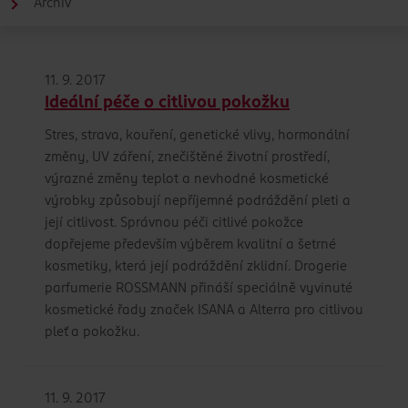
Archiv
11. 9. 2017
Ideální péče o citlivou pokožku
Stres, strava, kouření, genetické vlivy, hormonální
změny, UV záření, znečištěné životní prostředí,
výrazné změny teplot a nevhodné kosmetické
výrobky způsobují nepříjemné podráždění pleti a
její citlivost. Správnou péči citlivé pokožce
dopřejeme především výběrem kvalitní a šetrné
kosmetiky, která její podráždění zklidní. Drogerie
parfumerie ROSSMANN přináší speciálně vyvinuté
kosmetické řady značek ISANA a Alterra pro citlivou
pleť a pokožku.
11. 9. 2017