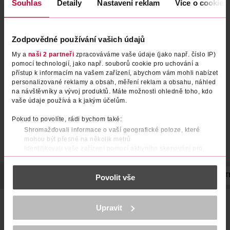
Souhlas
Detaily
Nastavení reklam
Více o cookies
Termoaktivní zeštíhlující sérum
Zpevňující energizující tělové
Zodpovědné používání vašich údajů
Slim Extreme 4D
sérum Q10
My a
naši 2 partneři
zpracováváme vaše údaje (jako např. číslo IP)
pomocí technologií, jako např. souborů cookie pro uchování a
Eveline
NIVEA
250 ml
200 ml
přístup k informacím na vašem zařízení, abychom vám mohli nabízet
199 Kč
299 Kč
personalizované reklamy a obsah, měření reklam a obsahu, náhled
na návštěvníky a vývoj produktů. Máte možnosti ohledně toho, kdo
DO KOŠÍKU
DO KOŠÍKU
vaše údaje používá a k jakým účelům.
Obj. č.: 333481
Obj. č.: 1338263
Pokud to povolíte, rádi bychom také:
Shromažďovali informace o vaší geografické poloze, které
mohou být přesné na několik metrů
Identifikovali vaše zařízení pomocí aktivního skenování pro
konkrétní charakteristiky (otisk prstu)
Zjistěte více o tom, jak zpracováváme vaše osobní údaje, a nastavte
POPIS
POUŽITÍ
SLOŽENÍ
OBJEM
VÝROBCE/DODAVAT
Povolit vše
si předvolby v
části s podrobnostmi
. Svůj souhlas můžete kdykoliv
změnit nebo odvolat v části Prohlášení o souborech cookie.
Superkoncentrované noční sérum proti celulitidě s
K provozu stránek, personalizaci obsahu a reklam, funkcí sociálních
Upravit
ultrazvukovým účinkem Night Lipo Shock Therapy® je
médií, analýze návštěvnosti, které mohou nést osobní údaje.
pokročilý produkt pro 2týdenní intenzivní zeštíhlující a
Více najdete v
prohlášení o ochraně osobních údajů.
zpevňující terapii doporučovanou během diety, zvýšené