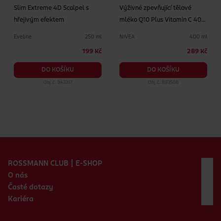
Slim Extreme 4D Scalpel s
Výživné zpevňující tělové
hřejivým efektem
mléko Q10 Plus Vitamin C 400
ml
Eveline
NIVEA
250 ml
400 ml
199 Kč
289 Kč
DO KOŠÍKU
DO KOŠÍKU
Obj. č.: 942317
Obj. č.: 892506
Zápatí webu
ROSSMANN CLUB | E-SHOP
O nás
Časté dotazy
Kariéra