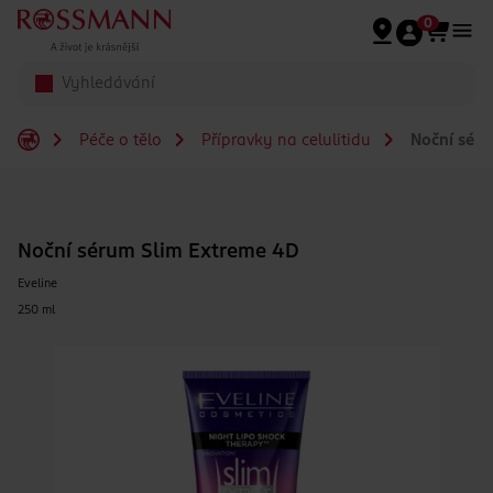
Přeskočit na hlavmní obsah
0
Péče o tělo
Přípravky na celulitidu
Noční séru
Noční sérum Slim Extreme 4D
Eveline
250 ml