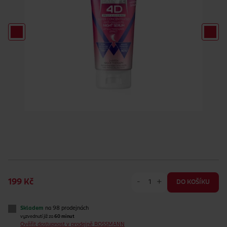
-
+
199 Kč
DO KOŠÍKU
Skladem
na 98 prodejnách
vyzvednutí již za
60 minut
Ověřit dostupnost v prodejně ROSSMANN