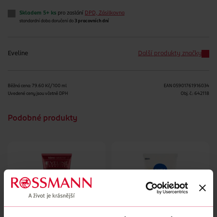
Skladem 5+ ks
pro zaslání
DPD, Zásilkovna
standardní doba doručení do
3 pracovních dní
Eveline
Další produkty značky
Běžná cena: 79.60 Kč/100 ml
EAN
05901761916034
Uvedené ceny jsou včetně DPH
Obj. č.:
642118
Podobné produkty