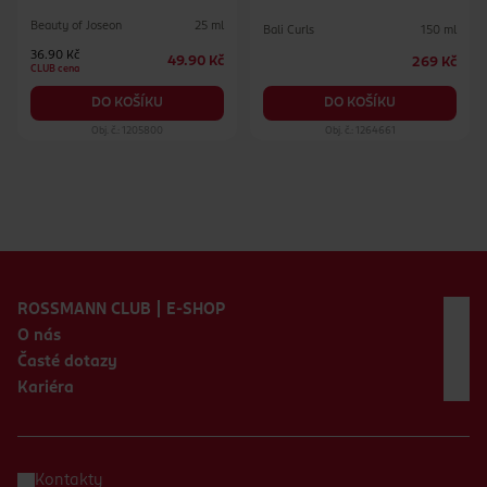
Beauty of Joseon
25 ml
Bali Curls
150 ml
36.90 Kč
49.90 Kč
269 Kč
CLUB cena
DO KOŠÍKU
DO KOŠÍKU
Obj. č.: 1205800
Obj. č.: 1264661
Zápatí webu
ROSSMANN CLUB | E-SHOP
O nás
Časté dotazy
Kariéra
Kontakty