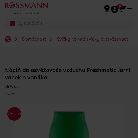
Přeskočit na hlavmní obsah
0
Domácnost
Svíčky, vonné svíčky a osvěžovače
Náplň do osvěžovače vzduchu Freshmatic Jarní
vánek a vanilka
Air Wick
250 ml