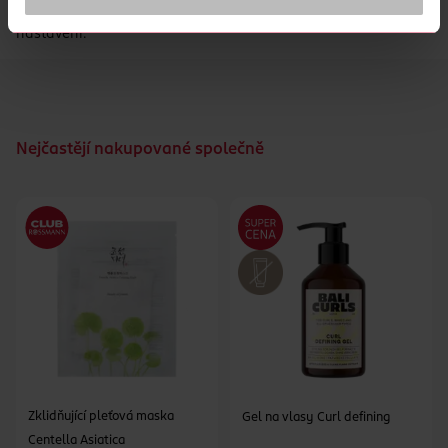
*Platí, pokud je výrobek používán s novým difuzérem Air
Wick (dle obrázku v návodu k použití) a při nejnižším
nastavení.
Nejčastějí nakupované společně
Zklidňující pleťová maska
Gel na vlasy Curl defining
Centella Asiatica