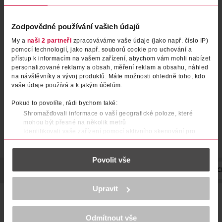
Zodpovědné používání vašich údajů
My a
naši 2 partneři
zpracováváme vaše údaje (jako např. číslo IP)
pomocí technologií, jako např. souborů cookie pro uchování a
přístup k informacím na vašem zařízení, abychom vám mohli nabízet
personalizované reklamy a obsah, měření reklam a obsahu, náhled
na návštěvníky a vývoj produktů. Máte možnosti ohledně toho, kdo
vaše údaje používá a k jakým účelům.
Pokud to povolíte, rádi bychom také:
Shromažďovali informace o vaší geografické poloze, které
mohou být přesné na několik metrů
Identifikovali vaše zařízení pomocí aktivního skenování pro
konkrétní charakteristiky (otisk prstu)
Zjistěte více o tom, jak zpracováváme vaše osobní údaje, a nastavte
Povolit vše
si předvolby v
části s podrobnostmi
. Svůj souhlas můžete kdykoliv
změnit nebo odvolat v části Prohlášení o souborech cookie.
POPIS
POUŽITÍ
UPOZORNĚNÍ
OBJEM
NÁZEV VÝROBC
K provozu stránek, personalizaci obsahu a reklam, funkcí sociálních
Upravit
médií, analýze návštěvnosti, které mohou nést osobní údaje.
Neutralizuje 5 nepříjemných pachů: kuchyně, koupelna,
Více najdete v
prohlášení o ochraně osobních údajů.
plísně, domácí mazlíčci a odpadky. Až 70 dní vůně.*
Odmítnout vše
Děkujeme za pochopení. >
více o cookies
<