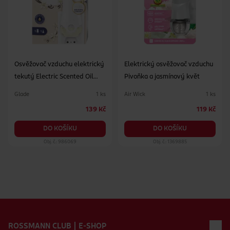
Osvěžovač vzduchu elektrický
Elektrický osvěžovač vzduchu
tekutý Electric Scented Oil
Pivoňka a jasmínový květ
Romantic Vanilla Blossom 20
Glade
Air Wick
1 ks
1 ks
ml
139 Kč
119 Kč
DO KOŠÍKU
DO KOŠÍKU
Obj. č.: 986069
Obj. č.: 1369885
Zápatí webu
ROSSMANN CLUB | E-SHOP