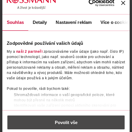
Souhlas
Detaily
Nastavení reklam
Více o cookies
Zodpovědné používání vašich údajů
My a
naši 2 partneři
zpracováváme vaše údaje (jako např. číslo IP)
pomocí technologií, jako např. souborů cookie pro uchování a
přístup k informacím na vašem zařízení, abychom vám mohli nabízet
Náplň do automatického
Náplň do automatického
personalizované reklamy a obsah, měření reklam a obsahu, náhled
osvěžovače vzduchu
osvěžovače vzduchu Relaxing
na návštěvníky a vývoj produktů. Máte možnosti ohledně toho, kdo
Refreshing Air™
Zen
vaše údaje používá a k jakým účelům.
Glade
Glade
269 ml
269 ml
149 Kč
149 Kč
Pokud to povolíte, rádi bychom také:
Shromažďovali informace o vaší geografické poloze, které
DO KOŠÍKU
DO KOŠÍKU
mohou být přesné na několik metrů
Identifikovali vaše zařízení pomocí aktivního skenování pro
Obj. č.: 1322262
Obj. č.: 1269505
konkrétní charakteristiky (otisk prstu)
Zjistěte více o tom, jak zpracováváme vaše osobní údaje, a nastavte
Povolit vše
si předvolby v
části s podrobnostmi
. Svůj souhlas můžete kdykoliv
změnit nebo odvolat v části Prohlášení o souborech cookie.