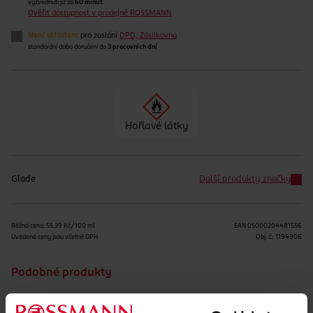
vyzvednutí již za
60 minut
Ověřit dostupnost v prodejně ROSSMANN
Není skladem
pro zaslání
DPD, Zásilkovna
standardní doba doručení do
3 pracovních dní
Hořlavé látky
Glade
Další produkty značky
Běžná cena: 55.39 Kč/100 ml
EAN
05000204481556
Uvedené ceny jsou včetně DPH
Obj. č.:
1194906
Podobné produkty