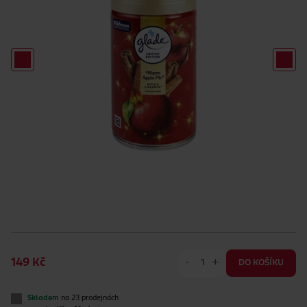
-
+
149 Kč
DO KOŠÍKU
Skladem
na 23 prodejnách